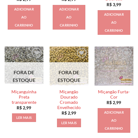
R$
3,99
ADICIONAR
ADICIONAR
ADICIONAR
AO
AO
AO
CARRINHO
CARRINHO
CARRINHO
FORA DE
FORA DE
ESTOQUE
ESTOQUE
Miçanguinha
Miçangão
Miçangão Furta-
Preta
Dourado
Cor
transparente
Cromado
R$
2,99
Envelhecido
R$
2,99
ADICIONAR
R$
2,99
LER MAIS
AO
LER MAIS
CARRINHO