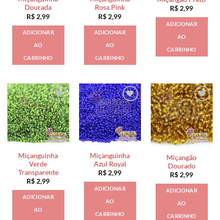
Dourada
Rosa Pink
R$
2,99
R$
2,99
R$
2,99
ADICIONAR
ADICIONAR
ADICIONAR
AO
AO
AO
CARRINHO
CARRINHO
CARRINHO
Miçanguinha
Miçanguinha
Miçangão
Verde
Azul Royal
Dourado
Transparente
R$
2,99
R$
2,99
R$
2,99
ADICIONAR
ADICIONAR
ADICIONAR
AO
AO
AO
CARRINHO
CARRINHO