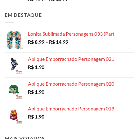
de
preço:
EM DESTAQUE
R$ 4,99
através
R$ 18,99
Lonita Sublimada Personagens 033 (Par)
Faixa
R$
8,99
–
R$
14,99
de
preço:
Aplique Emborrachado Personagem 021
R$ 8,99
R$
1,90
através
R$ 14,99
Aplique Emborrachado Personagem 020
R$
1,90
Aplique Emborrachado Personagem 019
R$
1,90
MAIS VOTADOS