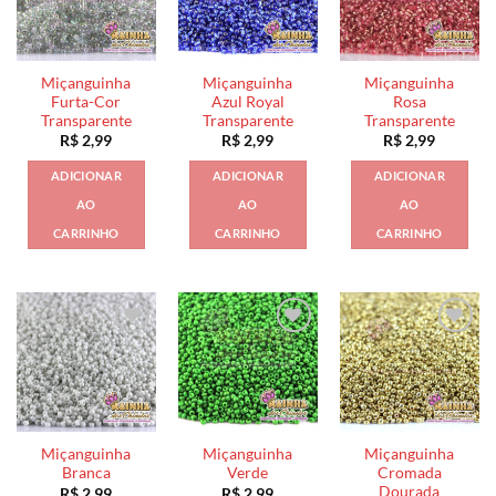
Miçanguinha
Miçanguinha
Miçanguinha
Furta-Cor
Azul Royal
Rosa
Transparente
Transparente
Transparente
R$
2,99
R$
2,99
R$
2,99
ADICIONAR
ADICIONAR
ADICIONAR
AO
AO
AO
CARRINHO
CARRINHO
CARRINHO
Miçanguinha
Miçanguinha
Miçanguinha
Branca
Verde
Cromada
Dourada
R$
2,99
R$
2,99