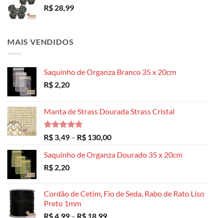
R$
28,99
MAIS VENDIDOS
Saquinho de Organza Branco 35 x 20cm
R$
2,20
Manta de Strass Dourada Strass Cristal
Avaliação
Faixa
R$
3,49
–
R$
130,00
5.00
de 5
de
Saquinho de Organza Dourado 35 x 20cm
preço:
R$
2,20
R$ 3,49
através
R$ 130,00
Cordão de Cetim, Fio de Seda, Rabo de Rato Liso
Preto 1mm
Faixa
R$
4,99
–
R$
18,99