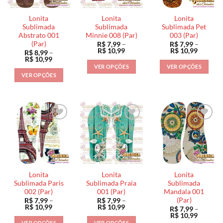
Lonita
Lonita
Lonita
Sublimada
Sublimada
Sublimada Pet
Abstrato 001
Minnie 008 (Par)
003 (Par)
(Par)
R$
7,99
–
R$
7,99
–
Faixa
Faixa
R$
10,99
R$
10,99
R$
8,99
–
de
de
Faixa
R$
10,99
preço:
preço:
de
VER OPÇÕES
VER OPÇÕES
R$ 7,99
R$ 7,99
preço:
VER OPÇÕES
através
através
Este
Este
R$ 8,99
R$ 10,99
R$ 10,9
através
Este
produto
produto
R$ 10,99
produto
tem
tem
tem
várias
várias
várias
variantes.
variantes.
variantes.
As
As
As
opções
opções
opções
podem
podem
podem
ser
ser
ser
escolhidas
escolhidas
Lonita
Lonita
Lonita
escolhidas
na
na
Sublimada Paris
Sublimada Praia
Sublimada
na
002 (Par)
001 (Par)
Mandala 001
página
página
(Par)
R$
7,99
–
R$
7,99
–
página
do
do
Faixa
Faixa
R$
10,99
R$
10,99
R$
7,99
–
do
de
de
produto
produto
Faixa
R$
10,99
preço:
preço:
de
produto
VER OPÇÕES
VER OPÇÕES