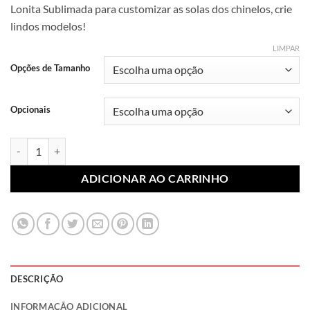
Lonita Sublimada para customizar as solas dos chinelos, crie
preço:
lindos modelos!
R$ 7,99
através
LIMPAR
R$ 10,99
Opções de Tamanho
Opcionais
Lonita Sublimada Termocolante Paisagens 003 (Par) quantidade
ADICIONAR AO CARRINHO
DESCRIÇÃO
INFORMAÇÃO ADICIONAL