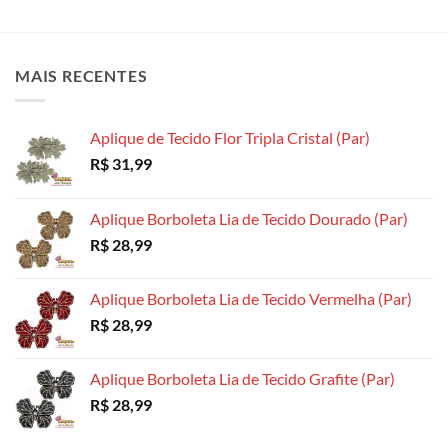
variantes.
variantes.
As
As
As
opções
opções
opções
podem
MAIS RECENTES
podem
podem
ser
ser
ser
escolhidas
escolhidas
escolhidas
na
Aplique de Tecido Flor Tripla Cristal (Par)
na
na
página
R$
31,99
página
página
do
do
do
produto
produto
produto
Aplique Borboleta Lia de Tecido Dourado (Par)
R$
28,99
Aplique Borboleta Lia de Tecido Vermelha (Par)
R$
28,99
Aplique Borboleta Lia de Tecido Grafite (Par)
R$
28,99