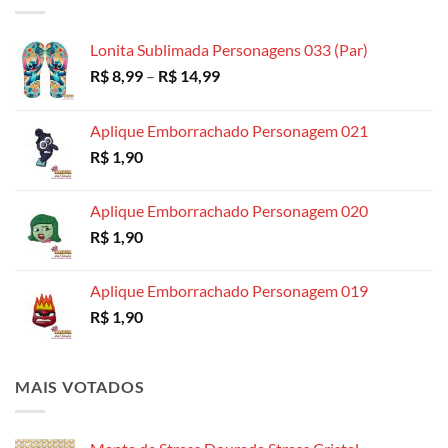
através
R$ 18,99
Lonita Sublimada Personagens 033 (Par)
Faixa
R$
8,99
–
R$
14,99
de
preço:
Aplique Emborrachado Personagem 021
R$ 8,99
R$
1,90
através
R$ 14,99
Aplique Emborrachado Personagem 020
R$
1,90
Aplique Emborrachado Personagem 019
R$
1,90
MAIS VOTADOS