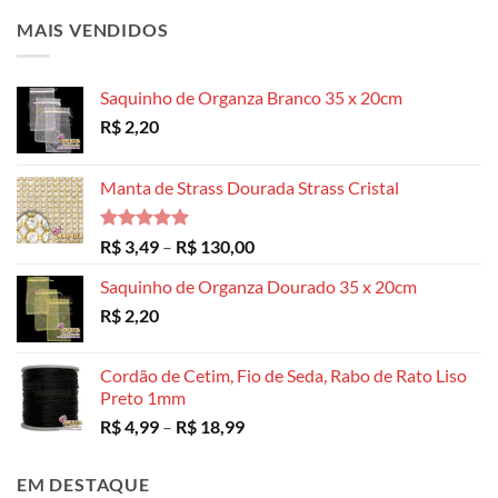
MAIS VENDIDOS
Saquinho de Organza Branco 35 x 20cm
R$
2,20
Manta de Strass Dourada Strass Cristal
Avaliação
Faixa
R$
3,49
–
R$
130,00
5.00
de 5
de
Saquinho de Organza Dourado 35 x 20cm
preço:
R$
2,20
R$ 3,49
através
R$ 130,00
Cordão de Cetim, Fio de Seda, Rabo de Rato Liso
Preto 1mm
Faixa
R$
4,99
–
R$
18,99
de
preço:
EM DESTAQUE
R$ 4,99