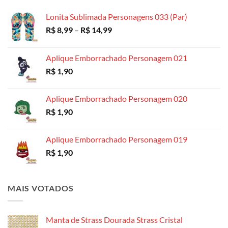
através
R$ 18,99
Lonita Sublimada Personagens 033 (Par)
Faixa
R$
8,99
–
R$
14,99
de
preço:
Aplique Emborrachado Personagem 021
R$ 8,99
R$
1,90
através
R$ 14,99
Aplique Emborrachado Personagem 020
R$
1,90
Aplique Emborrachado Personagem 019
R$
1,90
MAIS VOTADOS
Manta de Strass Dourada Strass Cristal