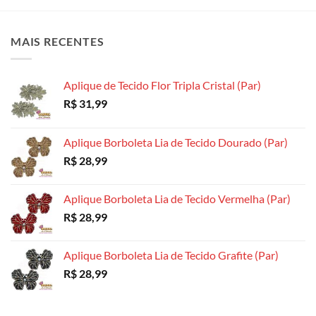
As
As
As
opções
opções
opções
podem
MAIS RECENTES
podem
podem
ser
ser
ser
escolhidas
escolhidas
escolhidas
na
Aplique de Tecido Flor Tripla Cristal (Par)
na
na
página
R$
31,99
página
página
do
do
do
produto
produto
produto
Aplique Borboleta Lia de Tecido Dourado (Par)
R$
28,99
Aplique Borboleta Lia de Tecido Vermelha (Par)
R$
28,99
Aplique Borboleta Lia de Tecido Grafite (Par)
R$
28,99