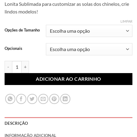
Lonita Sublimada para customizar as solas dos chinelos, crie
preço:
lindos modelos!
R$ 7,99
através
LIMPAR
R$ 10,99
Opções de Tamanho
Opcionais
Lonita Sublimada Termocolante Animais 040 (Par) quantidade
ADICIONAR AO CARRINHO
DESCRIÇÃO
INFORMAÇÃO ADICIONAL