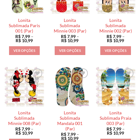
opções
opções
opções
podem
podem
podem
ser
ser
ser
Lonita
Lonita
Lonita
escolhidas
escolhidas
escolhidas
Sublimada Paris
Sublimada
Sublimada
na
na
na
001 (Par)
Minnie 003 (Par)
Minnie 002 (Par)
R$
7,99
–
R$
7,99
–
R$
7,99
–
página
página
página
Faixa
Faixa
Faixa
R$
10,99
R$
10,99
R$
10,99
do
do
do
de
de
de
preço:
preço:
preço:
produto
produto
produto
VER OPÇÕES
VER OPÇÕES
VER OPÇÕES
R$ 7,99
R$ 7,99
R$ 7,99
através
através
através
Este
Este
Este
R$ 10,99
R$ 10,99
R$ 10,9
produto
produto
produto
tem
tem
tem
várias
várias
várias
variantes.
variantes.
variantes.
As
As
As
opções
opções
opções
podem
podem
podem
ser
ser
ser
Lonita
Lonita
Lonita
escolhidas
escolhidas
escolhidas
Sublimada
Sublimada
Sublimada Praia
na
na
na
Minnie 008 (Par)
Mandala 001
003 (Par)
(Par)
R$
7,99
–
R$
7,99
–
página
página
página
Faixa
Faixa
R$
10,99
R$
10,99
R$
7,99
–
do
do
do
de
de
Faixa
R$
10,99