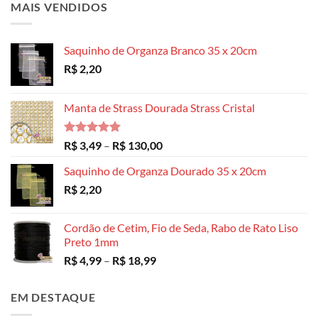
MAIS VENDIDOS
Saquinho de Organza Branco 35 x 20cm
R$
2,20
Manta de Strass Dourada Strass Cristal
Avaliação
Faixa
R$
3,49
–
R$
130,00
5.00
de 5
de
Saquinho de Organza Dourado 35 x 20cm
preço:
R$
2,20
R$ 3,49
através
R$ 130,00
Cordão de Cetim, Fio de Seda, Rabo de Rato Liso
Preto 1mm
Faixa
R$
4,99
–
R$
18,99
de
preço:
EM DESTAQUE
R$ 4,99