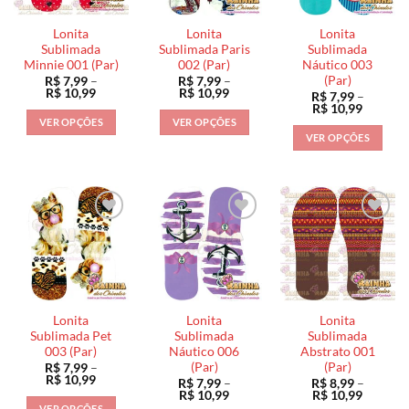
Lonita
Lonita
Lonita
Sublimada
Sublimada Paris
Sublimada
Minnie 001 (Par)
002 (Par)
Náutico 003
(Par)
R$
7,99
–
R$
7,99
–
Faixa
Faixa
R$
10,99
R$
10,99
R$
7,99
–
de
de
Faixa
R$
10,99
preço:
preço:
de
VER OPÇÕES
VER OPÇÕES
R$ 7,99
R$ 7,99
preço:
VER OPÇÕES
através
através
Este
Este
R$ 7,99
R$ 10,99
R$ 10,99
através
Este
produto
produto
R$ 10,9
produto
tem
tem
tem
várias
várias
várias
variantes.
variantes.
variantes.
As
As
As
opções
opções
opções
podem
podem
podem
ser
ser
ser
escolhidas
escolhidas
Lonita
Lonita
Lonita
escolhidas
na
na
Sublimada Pet
Sublimada
Sublimada
na
003 (Par)
Náutico 006
Abstrato 001
página
página
(Par)
(Par)
R$
7,99
–
página
do
do
Faixa
R$
10,99
R$
7,99
–
R$
8,99
–
do
de
produto
produto
Faixa
Faixa
R$
10,99
R$
10,99
preço:
de
de
produto
VER OPÇÕES