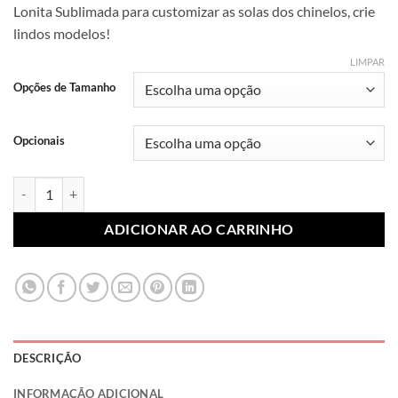
Lonita Sublimada para customizar as solas dos chinelos, crie
preço:
lindos modelos!
R$ 7,99
através
LIMPAR
R$ 10,99
Opções de Tamanho
Opcionais
Lonita Sublimada Termocolante Abstrato 057 (Par) quantidade
ADICIONAR AO CARRINHO
DESCRIÇÃO
INFORMAÇÃO ADICIONAL