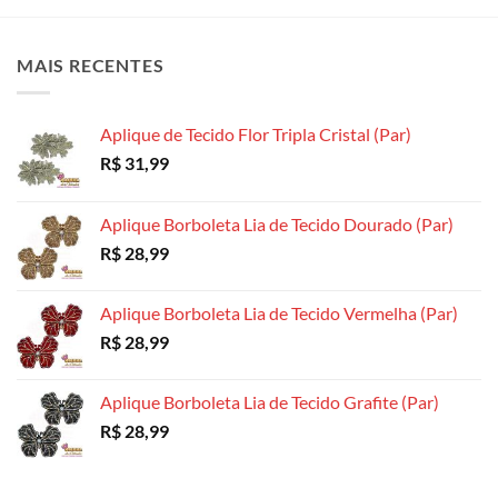
As
As
As
opções
opções
opções
MAIS RECENTES
podem
podem
podem
ser
ser
ser
escolhidas
escolhidas
escolhidas
Aplique de Tecido Flor Tripla Cristal (Par)
na
na
na
R$
31,99
página
página
página
do
do
do
produto
produto
produto
Aplique Borboleta Lia de Tecido Dourado (Par)
R$
28,99
Aplique Borboleta Lia de Tecido Vermelha (Par)
R$
28,99
Aplique Borboleta Lia de Tecido Grafite (Par)
R$
28,99