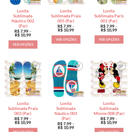
Lonita
Lonita
Lonita
Sublimada
Sublimada Praia
Sublimada Paris
Náutico 002
005 (Par)
001 (Par)
(Par)
R$
7,99
–
R$
7,99
–
Faixa
Faixa
R$
10,99
R$
10,99
R$
7,99
–
de
de
Faixa
R$
10,99
preço:
preço:
de
VER OPÇÕES
VER OPÇÕES
R$ 7,99
R$ 7,99
preço:
VER OPÇÕES
através
através
Este
Este
R$ 7,99
R$ 10,99
R$ 10,9
através
Este
produto
produto
R$ 10,99
produto
tem
tem
tem
várias
várias
várias
variantes.
variantes.
variantes.
As
As
As
opções
opções
opções
podem
podem
podem
ser
ser
ser
escolhidas
escolhidas
Lonita
Lonita
Lonita
escolhidas
na
na
Sublimada Praia
Sublimada
Sublimada
na
003 (Par)
Náutico 003
Minnie 008 (Par)
página
página
(Par)
R$
7,99
–
R$
7,99
–
página
do
do
Faixa
Faixa
R$
10,99
R$
10,99
R$
7,99
–
do
de
de
produto
produto
Faixa
R$
10,99
preço:
preço:
de
produto
VER OPÇÕES
VER OPÇÕES