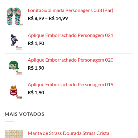
através
R$ 18,99
Lonita Sublimada Personagens 033 (Par)
Faixa
R$
8,99
–
R$
14,99
de
preço:
Aplique Emborrachado Personagem 021
R$ 8,99
R$
1,90
através
R$ 14,99
Aplique Emborrachado Personagem 020
R$
1,90
Aplique Emborrachado Personagem 019
R$
1,90
MAIS VOTADOS
Manta de Strass Dourada Strass Cristal