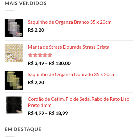
MAIS VENDIDOS
Saquinho de Organza Branco 35 x 20cm
R$
2,20
Manta de Strass Dourada Strass Cristal
Avaliação
Faixa
R$
3,49
–
R$
130,00
5.00
de 5
de
Saquinho de Organza Dourado 35 x 20cm
preço:
R$
2,20
R$ 3,49
através
R$ 130,00
Cordão de Cetim, Fio de Seda, Rabo de Rato Liso
Preto 1mm
Faixa
R$
4,99
–
R$
18,99
de
preço:
EM DESTAQUE
R$ 4,99