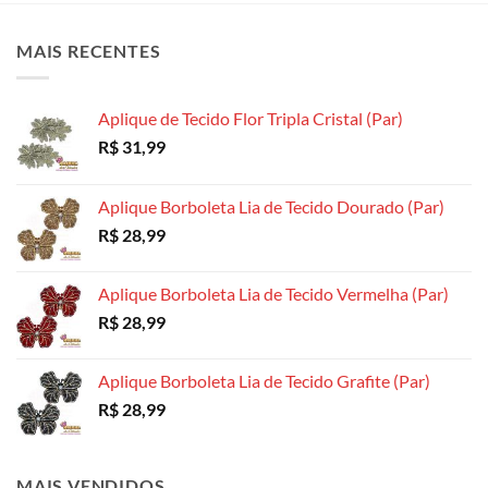
As
As
opções
opções
opções
podem
MAIS RECENTES
podem
podem
ser
ser
ser
escolhidas
escolhidas
escolhidas
na
Aplique de Tecido Flor Tripla Cristal (Par)
na
na
página
R$
31,99
página
página
do
do
do
produto
produto
produto
Aplique Borboleta Lia de Tecido Dourado (Par)
R$
28,99
Aplique Borboleta Lia de Tecido Vermelha (Par)
R$
28,99
Aplique Borboleta Lia de Tecido Grafite (Par)
R$
28,99
MAIS VENDIDOS