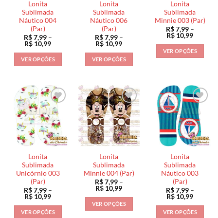
Lonita
Lonita
Lonita
Sublimada
Sublimada
Sublimada
Náutico 004
Náutico 006
Minnie 003 (Par)
(Par)
(Par)
R$
7,99
–
Faixa
R$
10,99
R$
7,99
–
R$
7,99
–
de
Faixa
Faixa
R$
10,99
R$
10,99
preço:
de
de
VER OPÇÕES
R$ 7,99
preço:
preço:
VER OPÇÕES
VER OPÇÕES
através
Este
R$ 7,99
R$ 7,99
R$ 10,9
através
através
Este
Este
produto
R$ 10,99
R$ 10,99
produto
produto
tem
tem
tem
várias
várias
várias
variantes.
variantes.
variantes.
As
As
As
opções
opções
opções
podem
podem
podem
ser
ser
ser
escolhidas
Lonita
Lonita
Lonita
escolhidas
escolhidas
na
Sublimada
Sublimada
Sublimada
na
na
Unicórnio 003
Minnie 004 (Par)
Náutico 003
página
(Par)
(Par)
R$
7,99
–
página
página
do
Faixa
R$
10,99
R$
7,99
–
R$
7,99
–
do
do
de
produto
Faixa
Faixa
R$
10,99
R$
10,99
preço:
de
de
produto
produto
VER OPÇÕES
R$ 7,99
preço:
preço:
VER OPÇÕES
VER OPÇÕES
através
Este
R$ 7,99
R$ 7,99