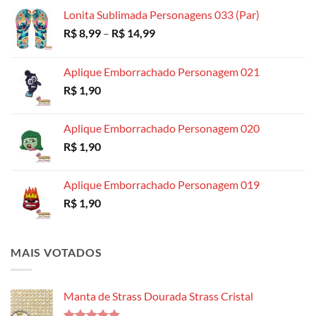
R$ 18,99
Lonita Sublimada Personagens 033 (Par)
Faixa
R$
8,99
–
R$
14,99
de
preço:
Aplique Emborrachado Personagem 021
R$ 8,99
R$
1,90
através
R$ 14,99
Aplique Emborrachado Personagem 020
R$
1,90
Aplique Emborrachado Personagem 019
R$
1,90
MAIS VOTADOS
Manta de Strass Dourada Strass Cristal