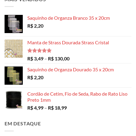
Saquinho de Organza Branco 35 x 20cm
R$
2,20
Manta de Strass Dourada Strass Cristal
Avaliação
Faixa
R$
3,49
–
R$
130,00
5.00
de 5
de
Saquinho de Organza Dourado 35 x 20cm
preço:
R$
2,20
R$ 3,49
através
R$ 130,00
Cordão de Cetim, Fio de Seda, Rabo de Rato Liso
Preto 1mm
Faixa
R$
4,99
–
R$
18,99
de
preço:
EM DESTAQUE
R$ 4,99
através