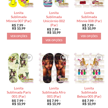
opções
podem
podem
podem
ser
ser
ser
escolhidas
escolhidas
Lonita
Lonita
Lonita
escolhidas
na
na
Sublimada
Sublimada
Sublimada
na
Minnie 007 (Par)
Unicórnio 002
Minnie 008 (Par)
página
página
(Par)
R$
7,99
–
R$
7,99
–
página
do
do
Faixa
Faixa
R$
10,99
R$
10,99
R$
7,99
–
do
de
de
produto
produto
Faixa
R$
10,99
preço:
preço:
de
produto
VER OPÇÕES
VER OPÇÕES
R$ 7,99
R$ 7,99
preço:
VER OPÇÕES
através
através
Este
Este
R$ 7,99
R$ 10,99
R$ 10,9
através
Este
produto
produto
R$ 10,99
produto
tem
tem
tem
várias
várias
várias
variantes.
variantes.
variantes.
As
As
As
opções
opções
opções
podem
podem
podem
ser
ser
ser
escolhidas
escolhidas
Lonita
Lonita
Lonita
escolhidas
na
na
Sublimada Paris
Sublimada Afro
Sublimada
na
001 (Par)
001 (Par)
Beleza 005 (Par)
página
página
R$
7,99
–
R$
7,99
–
R$
7,99
–
página
do
do
Faixa
Faixa
Faixa
R$
10,99
R$
10,99
R$
10,99
do
de
de
de
produto
produto