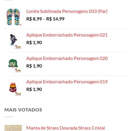
através
R$ 18,99
Lonita Sublimada Personagens 033 (Par)
Faixa
R$
8,99
–
R$
14,99
de
preço:
Aplique Emborrachado Personagem 021
R$ 8,99
R$
1,90
através
R$ 14,99
Aplique Emborrachado Personagem 020
R$
1,90
Aplique Emborrachado Personagem 019
R$
1,90
MAIS VOTADOS
Manta de Strass Dourada Strass Cristal