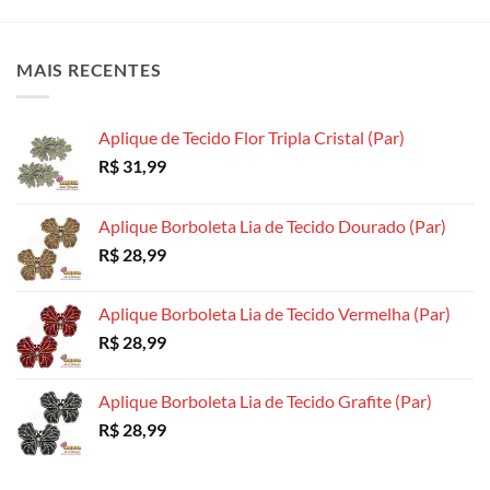
variantes.
variantes.
variantes.
As
As
As
opções
opções
opções
MAIS RECENTES
podem
podem
podem
ser
ser
ser
escolhidas
escolhidas
escolhidas
Aplique de Tecido Flor Tripla Cristal (Par)
na
na
na
R$
31,99
página
página
página
do
do
do
produto
produto
produto
Aplique Borboleta Lia de Tecido Dourado (Par)
R$
28,99
Aplique Borboleta Lia de Tecido Vermelha (Par)
R$
28,99
Aplique Borboleta Lia de Tecido Grafite (Par)
R$
28,99