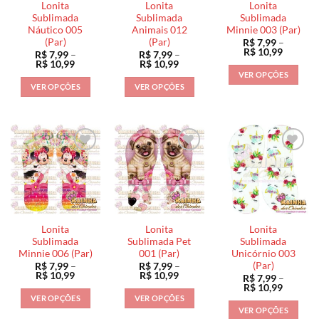
Lonita
Lonita
Lonita
Sublimada
Sublimada
Sublimada
Náutico 005
Animais 012
Minnie 003 (Par)
(Par)
(Par)
R$
7,99
–
Faixa
R$
10,99
R$
7,99
–
R$
7,99
–
de
Faixa
Faixa
R$
10,99
R$
10,99
preço:
de
de
VER OPÇÕES
R$ 7,99
preço:
preço:
VER OPÇÕES
VER OPÇÕES
através
Este
R$ 7,99
R$ 7,99
R$ 10,9
através
através
Este
Este
produto
R$ 10,99
R$ 10,99
produto
produto
tem
tem
tem
várias
várias
várias
variantes.
variantes.
variantes.
As
As
As
opções
opções
opções
podem
podem
podem
ser
ser
ser
escolhidas
Lonita
Lonita
Lonita
escolhidas
escolhidas
na
Sublimada
Sublimada Pet
Sublimada
na
na
Minnie 006 (Par)
001 (Par)
Unicórnio 003
página
(Par)
R$
7,99
–
R$
7,99
–
página
página
do
Faixa
Faixa
R$
10,99
R$
10,99
R$
7,99
–
do
do
de
de
produto
Faixa
R$
10,99
preço:
preço:
de
produto
produto
VER OPÇÕES
VER OPÇÕES
R$ 7,99
R$ 7,99
preço:
VER OPÇÕES
através
através
Este
Este
R$ 7,99