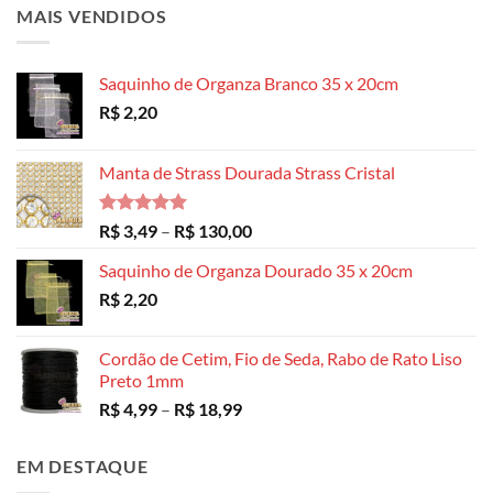
MAIS VENDIDOS
Saquinho de Organza Branco 35 x 20cm
R$
2,20
Manta de Strass Dourada Strass Cristal
Avaliação
Faixa
R$
3,49
–
R$
130,00
5.00
de 5
de
Saquinho de Organza Dourado 35 x 20cm
preço:
R$
2,20
R$ 3,49
através
R$ 130,00
Cordão de Cetim, Fio de Seda, Rabo de Rato Liso
Preto 1mm
Faixa
R$
4,99
–
R$
18,99
de
preço:
EM DESTAQUE
R$ 4,99