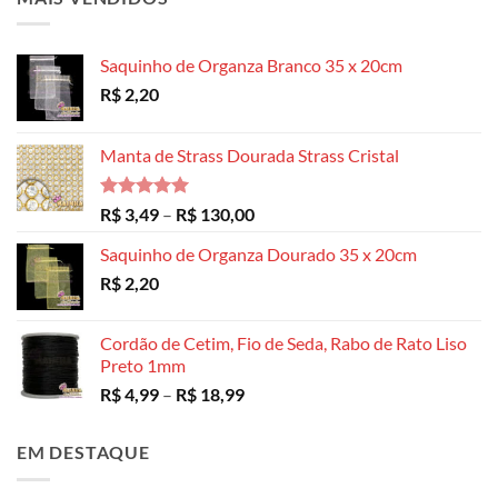
Saquinho de Organza Branco 35 x 20cm
R$
2,20
Manta de Strass Dourada Strass Cristal
Avaliação
Faixa
R$
3,49
–
R$
130,00
5.00
de 5
de
Saquinho de Organza Dourado 35 x 20cm
preço:
R$
2,20
R$ 3,49
através
R$ 130,00
Cordão de Cetim, Fio de Seda, Rabo de Rato Liso
Preto 1mm
Faixa
R$
4,99
–
R$
18,99
de
preço:
EM DESTAQUE
R$ 4,99
através