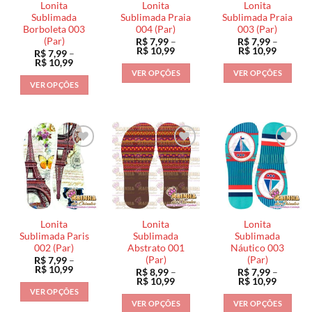
Lonita
Lonita
Lonita
Sublimada
Sublimada Praia
Sublimada Praia
Borboleta 003
004 (Par)
003 (Par)
(Par)
R$
7,99
–
R$
7,99
–
Faixa
Faixa
R$
10,99
R$
10,99
R$
7,99
–
de
de
Faixa
R$
10,99
preço:
preço:
de
VER OPÇÕES
VER OPÇÕES
R$ 7,99
R$ 7,99
preço:
VER OPÇÕES
através
através
Este
Este
R$ 7,99
R$ 10,99
R$ 10,9
através
Este
produto
produto
R$ 10,99
produto
tem
tem
tem
várias
várias
várias
variantes.
variantes.
variantes.
As
As
As
opções
opções
opções
podem
podem
podem
ser
ser
ser
escolhidas
escolhidas
Lonita
Lonita
Lonita
escolhidas
na
na
Sublimada Paris
Sublimada
Sublimada
na
002 (Par)
Abstrato 001
Náutico 003
página
página
(Par)
(Par)
R$
7,99
–
página
do
do
Faixa
R$
10,99
R$
8,99
–
R$
7,99
–
do
de
produto
produto
Faixa
Faixa
R$
10,99
R$
10,99
preço:
de
de
produto
VER OPÇÕES
R$ 7,99
preço:
preço:
VER OPÇÕES
VER OPÇÕES
através
Este
R$ 8,99
R$ 7,99