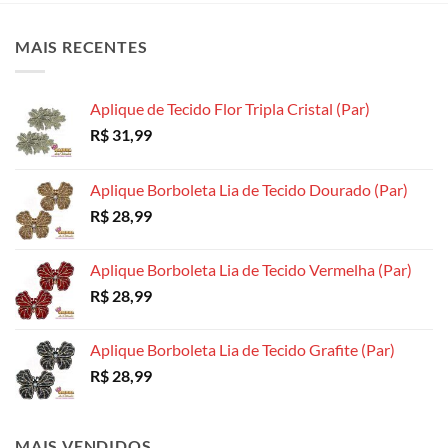
As
As
opções
opções
opções
podem
MAIS RECENTES
podem
podem
ser
ser
ser
escolhidas
escolhidas
escolhidas
na
Aplique de Tecido Flor Tripla Cristal (Par)
na
na
página
R$
31,99
página
página
do
do
do
produto
produto
produto
Aplique Borboleta Lia de Tecido Dourado (Par)
R$
28,99
Aplique Borboleta Lia de Tecido Vermelha (Par)
R$
28,99
Aplique Borboleta Lia de Tecido Grafite (Par)
R$
28,99
MAIS VENDIDOS