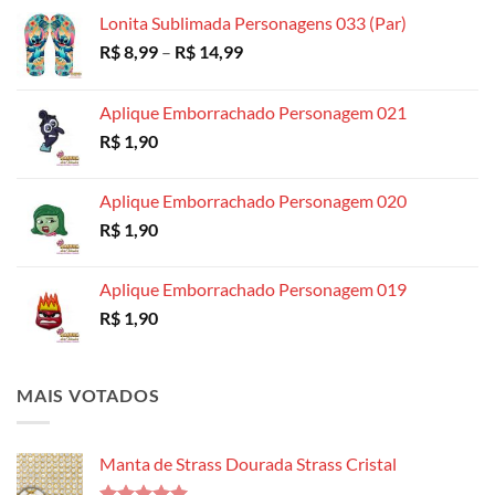
R$ 18,99
Lonita Sublimada Personagens 033 (Par)
Faixa
R$
8,99
–
R$
14,99
de
preço:
Aplique Emborrachado Personagem 021
R$ 8,99
R$
1,90
através
R$ 14,99
Aplique Emborrachado Personagem 020
R$
1,90
Aplique Emborrachado Personagem 019
R$
1,90
MAIS VOTADOS
Manta de Strass Dourada Strass Cristal