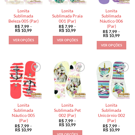
podem
podem
podem
ser
ser
ser
Lonita
Lonita
Lonita
escolhidas
escolhidas
escolhidas
Sublimada
Sublimada Praia
Sublimada
na
na
na
Beleza 005 (Par)
001 (Par)
Náutico 006
(Par)
R$
7,99
–
R$
7,99
–
página
página
página
Faixa
Faixa
R$
10,99
R$
10,99
R$
7,99
–
do
do
do
de
de
Faixa
R$
10,99
preço:
preço:
de
produto
produto
produto
VER OPÇÕES
VER OPÇÕES
R$ 7,99
R$ 7,99
preço:
VER OPÇÕES
através
através
Este
Este
R$ 7,99
R$ 10,99
R$ 10,99
através
Este
produto
produto
R$ 10,9
produto
tem
tem
tem
várias
várias
várias
variantes.
variantes.
variantes.
As
As
As
opções
opções
opções
podem
podem
podem
ser
ser
ser
escolhidas
escolhidas
Lonita
Lonita
Lonita
escolhidas
na
na
Sublimada
Sublimada Pet
Sublimada
na
Náutico 005
002 (Par)
Unicórnio 002
página
página
(Par)
(Par)
R$
7,99
–
página
do
do
Faixa
R$
10,99
R$
7,99
–
R$
7,99
–
do
de
produto
produto
Faixa
Faixa
R$
10,99
R$
10,99
preço:
de
de
produto
VER OPÇÕES