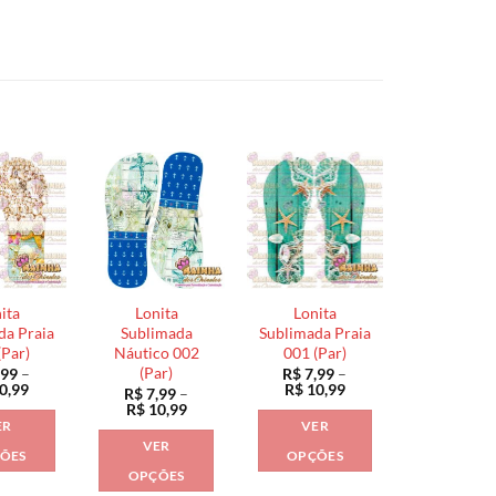
ita
Lonita
Lonita
da Praia
Sublimada
Sublimada Praia
(Par)
Náutico 002
001 (Par)
(Par)
,99
–
R$
7,99
–
Faixa
Faixa
0,99
R$
10,99
R$
7,99
–
de
de
Faixa
R$
10,99
preço:
preço:
de
ER
VER
R$ 7,99
R$ 7,99
preço:
VER
através
através
R$ 7,99
ÕES
OPÇÕES
R$ 10,99
R$ 10,99
através
OPÇÕES
Este
Este
R$ 10,99