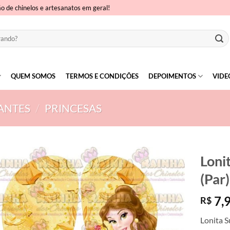
ão de chinelos e artesanatos em geral!
QUEM SOMOS
TERMOS E CONDIÇÕES
DEPOIMENTOS
VIDE
ANTES
/
PRINCESAS
Loni
(Par)
7,
R$
Lonita S