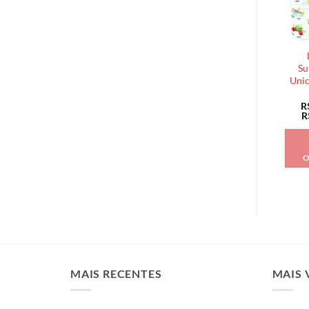
Su
Unic
R
R
O
MAIS RECENTES
MAIS 