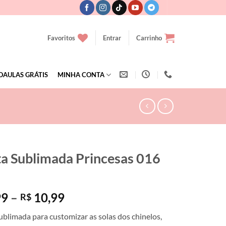
Favoritos
Entrar
Carrinho
OAULAS GRÁTIS
MINHA CONTA
ta Sublimada Princesas 016
Faixa
99
–
10,99
R$
de
ublimada para customizar as solas dos chinelos,
preço: