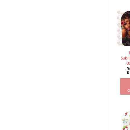
Subl
0
R
R
O