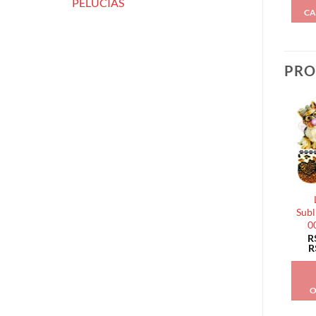
PELÚCIAS
CA
PRO
Subl
0
R
R
O