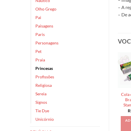
Náutico
– A re
Olho Grego
– De a
Pai
Paisagens
Paris
VOC
Personagens
Pet
Praia
Princesas
Profissões
Religiosa
Sereia
Cola 
Bra
Signos
Sta
Tie Dye
R
Unicórnio
AD