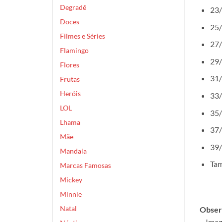
Degradê
23/
Doces
25/
Filmes e Séries
27/
Flamingo
29/
Flores
31/
Frutas
Heróis
33/
LOL
35/
Lhama
37/
Mãe
39/
Mandala
Tam
Marcas Famosas
Mickey
Minnie
Natal
Obser
– Imag