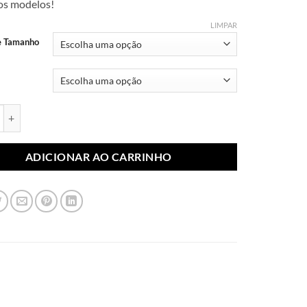
dos modelos!
R$ 7,99
através
LIMPAR
R$ 10,99
e Tamanho
blimada Princesas 016 (Par) quantidade
ADICIONAR AO CARRINHO