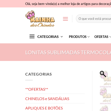
Skip
Olá, seja bem-vinda(o) a melhor loja de artigos para decoraç
to
content
Pesquisar
por:
CATEGORIAS
PRODUTOS
OFERTAS
LONITAS SUBLIMADAS TERMOCOL
CATEGORIAS
**OFERTAS**
CHINELOS e SANDÁLIAS
APLIQUES E BOTÕES