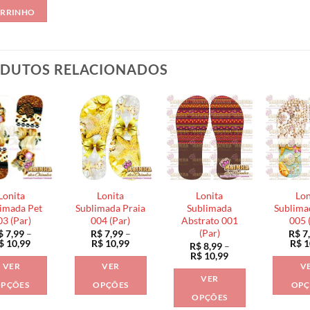
RRINHO
DUTOS RELACIONADOS
Lonita
Lonita
Lonita
Lon
imada Pet
Sublimada Praia
Sublimada
Sublima
03 (Par)
004 (Par)
Abstrato 001
005 
(Par)
$
7,99
–
R$
7,99
–
R$
7
Faixa
Faixa
$
10,99
R$
10,99
R$
1
R$
8,99
–
de
de
Faixa
R$
10,99
preço:
preço:
de
VER
VER
V
R$ 7,99
R$ 7,99
preço:
VER
através
através
R$ 8,99
PÇÕES
OPÇÕES
OPÇ
R$ 10,99
R$ 10,99
através
OPÇÕES
Este
Este
R$ 10,99