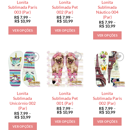
Lonita
Lonita
Lonita
Sublimada Paris
Sublimada Pet
Sublimada
003 (Par)
002 (Par)
Náutico 004
(Par)
R$
7,99
–
R$
7,99
–
Faixa
Faixa
R$
10,99
R$
10,99
R$
7,99
–
de
de
Faixa
R$
10,99
preço:
preço:
de
VER OPÇÕES
VER OPÇÕES
R$ 7,99
R$ 7,99
preço:
VER OPÇÕES
através
através
Este
Este
R$ 7,99
R$ 10,99
R$ 10,99
através
Este
produto
produto
R$ 10,9
produto
tem
tem
tem
várias
várias
várias
variantes.
variantes.
variantes.
As
As
As
opções
opções
opções
podem
podem
podem
ser
ser
ser
escolhidas
escolhidas
Lonita
Lonita
Lonita
escolhidas
na
na
Sublimada
Sublimada Pet
Sublimada Paris
na
Unicórnio 002
001 (Par)
002 (Par)
página
página
(Par)
R$
7,99
–
R$
7,99
–
página
do
do
Faixa
Faixa
R$
10,99
R$
10,99
R$
7,99
–
do
de
de
produto
produto
Faixa
R$
10,99
preço:
preço:
de
produto
VER OPÇÕES
VER OPÇÕES
R$ 7,99
R$ 7,99
preço:
VER OPÇÕES
através
através
Este
Este
R$ 7,99