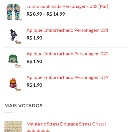
R$ 18,99
Lonita Sublimada Personagens 033 (Par)
Faixa
R$
8,99
–
R$
14,99
de
preço:
Aplique Emborrachado Personagem 021
R$ 8,99
R$
1,90
através
R$ 14,99
Aplique Emborrachado Personagem 020
R$
1,90
Aplique Emborrachado Personagem 019
R$
1,90
MAIS VOTADOS
Manta de Strass Dourada Strass Cristal