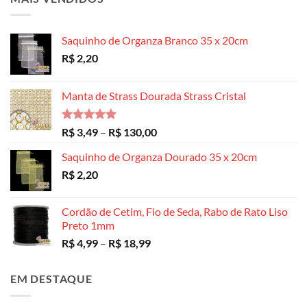
Saquinho de Organza Branco 35 x 20cm
R$
2,20
Manta de Strass Dourada Strass Cristal
Avaliação
Faixa
R$
3,49
–
R$
130,00
5.00
de 5
de
Saquinho de Organza Dourado 35 x 20cm
preço:
R$
2,20
R$ 3,49
através
R$ 130,00
Cordão de Cetim, Fio de Seda, Rabo de Rato Liso
Preto 1mm
Faixa
R$
4,99
–
R$
18,99
de
preço:
EM DESTAQUE
R$ 4,99
através