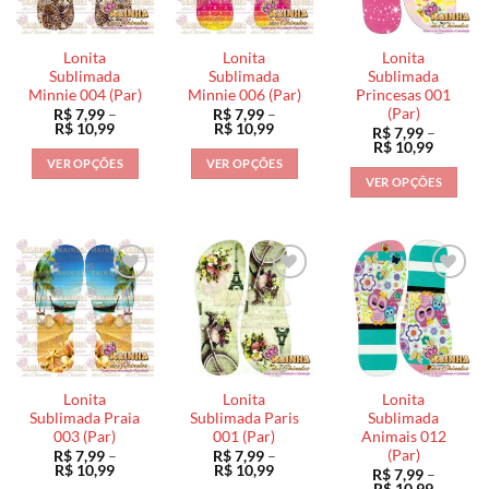
opções
opções
podem
podem
podem
ser
ser
ser
escolhidas
Lonita
Lonita
Lonita
escolhidas
escolhidas
na
Sublimada
Sublimada
Sublimada
na
na
Minnie 004 (Par)
Minnie 006 (Par)
Princesas 001
página
(Par)
R$
7,99
–
R$
7,99
–
página
página
do
Faixa
Faixa
R$
10,99
R$
10,99
R$
7,99
–
do
do
de
de
produto
Faixa
R$
10,99
preço:
preço:
de
produto
produto
VER OPÇÕES
VER OPÇÕES
R$ 7,99
R$ 7,99
preço:
VER OPÇÕES
através
através
Este
Este
R$ 7,99
R$ 10,99
R$ 10,99
através
Este
produto
produto
R$ 10,9
produto
tem
tem
tem
várias
várias
várias
variantes.
variantes.
variantes.
As
As
As
opções
opções
opções
podem
podem
podem
ser
ser
ser
escolhidas
escolhidas
Lonita
Lonita
Lonita
escolhidas
na
na
Sublimada Praia
Sublimada Paris
Sublimada
na
003 (Par)
001 (Par)
Animais 012
página
página
(Par)
R$
7,99
–
R$
7,99
–
página
do
do
Faixa
Faixa
R$
10,99
R$
10,99
R$
7,99
–
do
de
de
produto
produto
Faixa