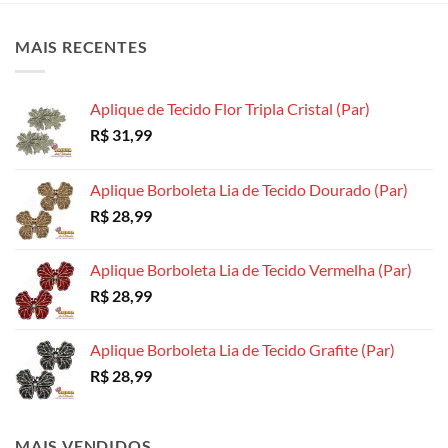
As
As
As
opções
opções
opções
MAIS RECENTES
podem
podem
podem
ser
ser
ser
escolhidas
escolhidas
escolhidas
Aplique de Tecido Flor Tripla Cristal (Par)
na
na
na
R$
31,99
página
página
página
do
do
do
produto
produto
produto
Aplique Borboleta Lia de Tecido Dourado (Par)
R$
28,99
Aplique Borboleta Lia de Tecido Vermelha (Par)
R$
28,99
Aplique Borboleta Lia de Tecido Grafite (Par)
R$
28,99
MAIS VENDIDOS