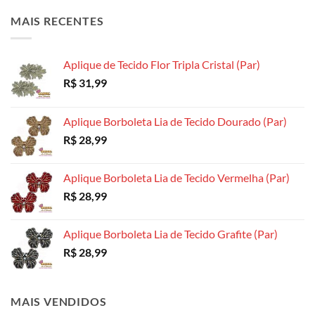
opções
opções
podem
MAIS RECENTES
podem
podem
ser
ser
ser
escolhidas
escolhidas
escolhidas
na
Aplique de Tecido Flor Tripla Cristal (Par)
na
na
página
R$
31,99
página
página
do
do
do
produto
produto
produto
Aplique Borboleta Lia de Tecido Dourado (Par)
R$
28,99
Aplique Borboleta Lia de Tecido Vermelha (Par)
R$
28,99
Aplique Borboleta Lia de Tecido Grafite (Par)
R$
28,99
MAIS VENDIDOS