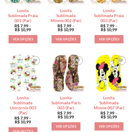
podem
ser
ser
ser
escolhidas
escolhidas
Lonita
Lonita
Lonita
escolhidas
na
na
Sublimada Praia
Sublimada
Sublimada Praia
na
001 (Par)
Minnie 002 (Par)
003 (Par)
página
página
R$
7,99
–
R$
7,99
–
R$
7,99
–
página
do
do
Faixa
Faixa
Faixa
R$
10,99
R$
10,99
R$
10,99
do
de
de
de
produto
produto
preço:
preço:
preço:
produto
VER OPÇÕES
VER OPÇÕES
VER OPÇÕES
R$ 7,99
R$ 7,99
R$ 7,99
através
através
através
Este
Este
Este
R$ 10,99
R$ 10,99
R$ 10,9
produto
produto
produto
tem
tem
tem
várias
várias
várias
variantes.
variantes.
variantes.
As
As
As
opções
opções
opções
podem
podem
podem
ser
ser
ser
Lonita
Lonita
Lonita
escolhidas
escolhidas
escolhidas
Sublimada
Sublimada Paris
Sublimada
na
na
na
Unicórnio 003
003 (Par)
Minnie 007 (Par)
(Par)
R$
7,99
–
R$
7,99
–
página
página
página
Faixa
Faixa
R$
10,99
R$
10,99
R$
7,99
–
do
do
do
de
de
Faixa
R$
10,99
preço:
preço:
de
produto
produto
produto
VER OPÇÕES
VER OPÇÕES
R$ 7,99
R$ 7,99
preço:
VER OPÇÕES