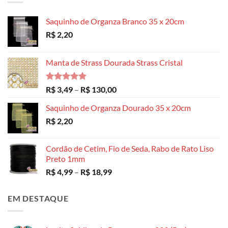
Saquinho de Organza Branco 35 x 20cm
R$
2,20
Manta de Strass Dourada Strass Cristal
Avaliação
Faixa
R$
3,49
–
R$
130,00
5.00
de 5
de
Saquinho de Organza Dourado 35 x 20cm
preço:
R$
2,20
R$ 3,49
através
R$ 130,00
Cordão de Cetim, Fio de Seda, Rabo de Rato Liso
Preto 1mm
Faixa
R$
4,99
–
R$
18,99
de
preço:
EM DESTAQUE
R$ 4,99
através
R$ 18,99