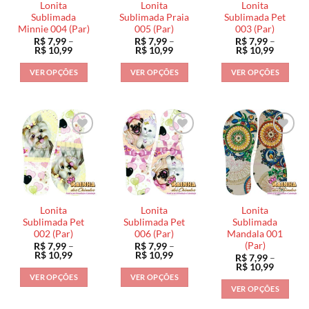
Lonita
Lonita
Lonita
Sublimada
Sublimada Praia
Sublimada Pet
Minnie 004 (Par)
005 (Par)
003 (Par)
R$
7,99
–
R$
7,99
–
R$
7,99
–
Faixa
Faixa
Faixa
R$
10,99
R$
10,99
R$
10,99
de
de
de
preço:
preço:
preço:
VER OPÇÕES
VER OPÇÕES
VER OPÇÕES
R$ 7,99
R$ 7,99
R$ 7,99
através
através
através
Este
Este
Este
R$ 10,99
R$ 10,99
R$ 10,9
produto
produto
produto
tem
tem
tem
várias
várias
várias
variantes.
variantes.
variantes.
As
As
As
opções
opções
opções
podem
podem
podem
ser
ser
ser
Lonita
Lonita
Lonita
escolhidas
escolhidas
escolhidas
Sublimada Pet
Sublimada Pet
Sublimada
na
na
na
002 (Par)
006 (Par)
Mandala 001
(Par)
R$
7,99
–
R$
7,99
–
página
página
página
Faixa
Faixa
R$
10,99
R$
10,99
R$
7,99
–
do
do
do
de
de
Faixa
R$
10,99
preço:
preço:
de
produto
produto
produto
VER OPÇÕES
VER OPÇÕES
R$ 7,99
R$ 7,99
preço:
VER OPÇÕES
através
através
Este
Este
R$ 7,99
R$ 10,99
R$ 10,99
através
Este
produto
produto