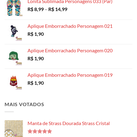
Lonita Sublimada Personagens 033 (Par)
Faixa
R$
8,99
–
R$
14,99
de
preço:
Aplique Emborrachado Personagem 021
R$ 8,99
R$
1,90
através
R$ 14,99
Aplique Emborrachado Personagem 020
R$
1,90
Aplique Emborrachado Personagem 019
R$
1,90
MAIS VOTADOS
Manta de Strass Dourada Strass Cristal