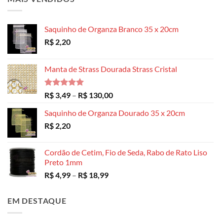
Saquinho de Organza Branco 35 x 20cm
R$
2,20
Manta de Strass Dourada Strass Cristal
Avaliação
Faixa
R$
3,49
–
R$
130,00
5.00
de 5
de
Saquinho de Organza Dourado 35 x 20cm
preço:
R$
2,20
R$ 3,49
através
R$ 130,00
Cordão de Cetim, Fio de Seda, Rabo de Rato Liso
Preto 1mm
Faixa
R$
4,99
–
R$
18,99
de
preço:
EM DESTAQUE
R$ 4,99
através