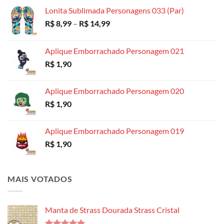
R$ 18,99
Lonita Sublimada Personagens 033 (Par)
Faixa
R$
8,99
–
R$
14,99
de
preço:
Aplique Emborrachado Personagem 021
R$ 8,99
R$
1,90
através
R$ 14,99
Aplique Emborrachado Personagem 020
R$
1,90
Aplique Emborrachado Personagem 019
R$
1,90
MAIS VOTADOS
Manta de Strass Dourada Strass Cristal