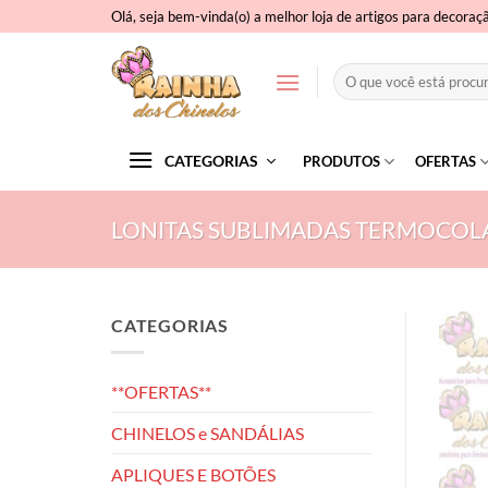
Skip
Olá, seja bem-vinda(o) a melhor loja de artigos para decoraç
to
content
Pesquisar
por:
CATEGORIAS
PRODUTOS
OFERTAS
LONITAS SUBLIMADAS TERMOCOL
CATEGORIAS
**OFERTAS**
CHINELOS e SANDÁLIAS
APLIQUES E BOTÕES