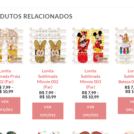
DUTOS RELACIONADOS
Lonita
Lonita
Lonita
Lon
mada Praia
Sublimada
Sublimada
Subl
02 (Par)
Minnie 002
Minnie 003
Beleza 0
(Par)
(Par)
$
7,99
–
R$
7
Faixa
$
10,99
R$
1
R$
7,99
–
R$
7,99
–
de
Faixa
Faixa
R$
10,99
R$
10,99
preço:
de
de
VER
V
R$ 7,99
preço:
preço:
VER
VER
através
R$ 7,99
R$ 7,99
PÇÕES
OPÇ
R$ 10,99
através
através
OPÇÕES
OPÇÕES
Este
R$ 10,99
R$ 10,99
Este
Este
produto
produto
produto
tem