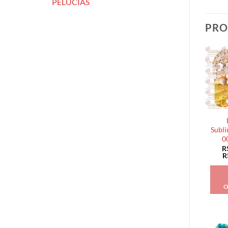
PELÚCIAS
PRO
Subli
0
R
R
O