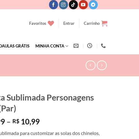
Favoritos
Entrar
Carrinho
OAULAS GRÁTIS
MINHA CONTA
ta Sublimada Personagens
(Par)
Faixa
99
–
10,99
R$
de
ublimada para customizar as solas dos chinelos,
preço: