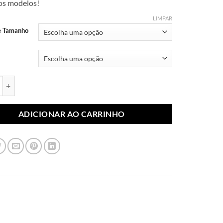
dos modelos!
R$ 7,99
através
LIMPAR
R$ 10,99
e Tamanho
blimada Personagens 153 (Par) quantidade
ADICIONAR AO CARRINHO