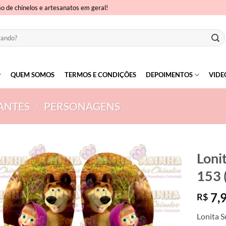
ão de chinelos e artesanatos em geral!
QUEM SOMOS
TERMOS E CONDIÇÕES
DEPOIMENTOS
VIDE
ANTES
/
PERSONAGENS
Loni
153 
7,
R$
Lonita S