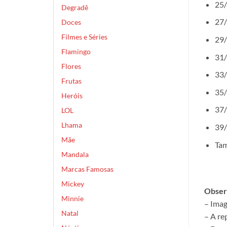
25/
Degradê
27/
Doces
Filmes e Séries
29/
Flamingo
31/
Flores
33/
Frutas
35/
Heróis
37/
LOL
Lhama
39/
Mãe
Tam
Mandala
Marcas Famosas
Mickey
Obser
Minnie
– Imag
Natal
– A re