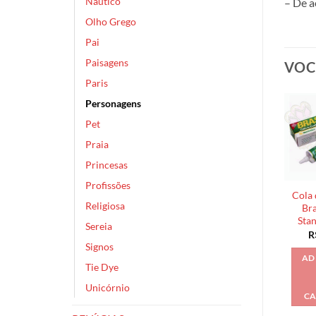
Náutico
– De a
Olho Grego
Pai
Paisagens
VOC
Paris
Personagens
Pet
Praia
Princesas
Profissões
Cola 
Religiosa
Bra
Sta
Sereia
R
Signos
AD
Tie Dye
Unicórnio
CA