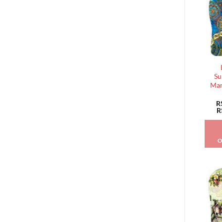
Su
Man
R
R
O