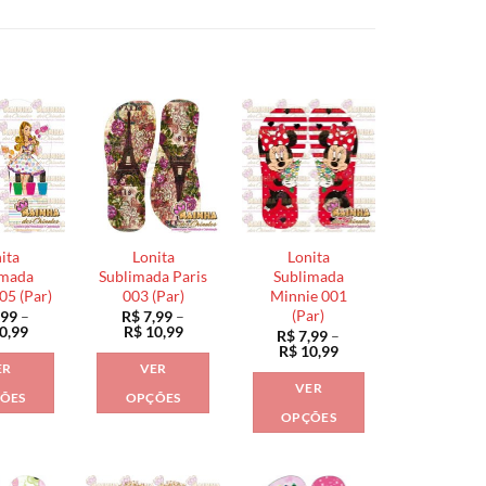
ita
Lonita
Lonita
imada
Sublimada Paris
Sublimada
05 (Par)
003 (Par)
Minnie 001
(Par)
,99
–
R$
7,99
–
Faixa
Faixa
0,99
R$
10,99
R$
7,99
–
de
de
Faixa
R$
10,99
preço:
preço:
de
ER
VER
R$ 7,99
R$ 7,99
preço:
VER
através
através
R$ 7,99
ÕES
OPÇÕES
R$ 10,99
R$ 10,99
através
OPÇÕES
Este
Este
R$ 10,99
Este
produto
produto
produto
tem
tem