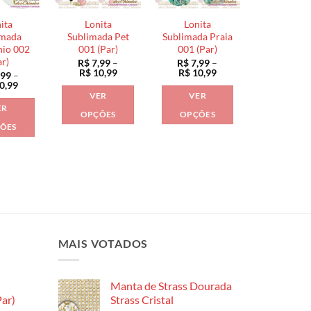
podem
podem
podem
ser
ser
ita
Lonita
Lonita
ser
escolhidas
escolhidas
imada
Sublimada Pet
Sublimada Praia
escolhidas
nio 002
001 (Par)
001 (Par)
na
na
ar)
R$
7,99
–
R$
7,99
–
na
página
página
Faixa
Faixa
R$
10,99
R$
10,99
,99
–
página
de
de
do
do
Faixa
0,99
preço:
preço:
de
do
VER
VER
produto
produto
R$ 7,99
R$ 7,99
preço:
ER
através
através
produto
R$ 7,99
OPÇÕES
OPÇÕES
R$ 10,99
R$ 10,99
através
ÕES
Este
Este
R$ 10,99
Este
produto
produto
produto
tem
tem
tem
várias
várias
várias
variantes.
variantes.
variantes.
As
As
As
opções
opções
opções
MAIS VOTADOS
podem
podem
podem
ser
ser
ser
escolhidas
escolhidas
Manta de Strass Dourada
escolhidas
na
na
ar)
Strass Cristal
na
página
página