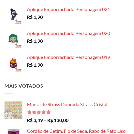
preço:
Aplique Emborrachado Personagem 021
R$ 8,99
R$
1,90
através
R$ 14,99
Aplique Emborrachado Personagem 020
R$
1,90
Aplique Emborrachado Personagem 019
R$
1,90
MAIS VOTADOS
Manta de Strass Dourada Strass Cristal
Avaliação
Faixa
R$
3,49
–
R$
130,00
5.00
de 5
de
Cordão de Cetim, Fio de Seda, Rabo de Rato Liso
preço: