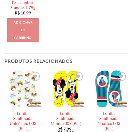
Brascoplast
Standard, 75g
R$
10,99
ADICIONAR
AO
CARRINHO
PRODUTOS RELACIONADOS
Lonita
Lonita
Lonita
Sublimada
Sublimada
Sublimada
Unicórnio 003
Minnie 007 (Par)
Náutico 003
(Par)
(Par)
R$
7,99
–