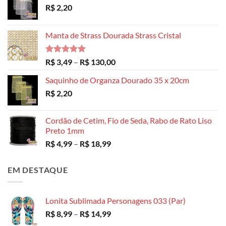
R$
2,20
Manta de Strass Dourada Strass Cristal
Avaliação
Faixa
R$
3,49
–
R$
130,00
5.00
de 5
de
Saquinho de Organza Dourado 35 x 20cm
preço:
R$
2,20
R$ 3,49
através
R$ 130,00
Cordão de Cetim, Fio de Seda, Rabo de Rato Liso
Preto 1mm
Faixa
R$
4,99
–
R$
18,99
de
preço:
EM DESTAQUE
R$ 4,99
através
R$ 18,99
Lonita Sublimada Personagens 033 (Par)
Faixa
R$
8,99
–
R$
14,99
de