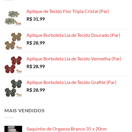
ser
ser
ser
escolhidas
escolhidas
escolhidas
Aplique de Tecido Flor Tripla Cristal (Par)
na
na
na
R$
31,99
página
página
página
do
do
do
produto
produto
produto
Aplique Borboleta Lia de Tecido Dourado (Par)
R$
28,99
Aplique Borboleta Lia de Tecido Vermelha (Par)
R$
28,99
Aplique Borboleta Lia de Tecido Grafite (Par)
R$
28,99
MAIS VENDIDOS
Saquinho de Organza Branco 35 x 20cm