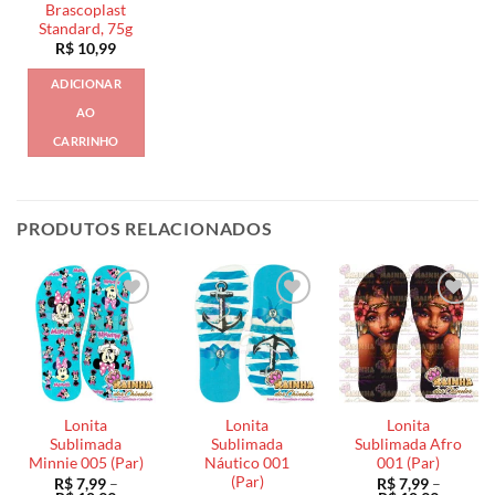
Brascoplast
Standard, 75g
R$
10,99
ADICIONAR
AO
CARRINHO
PRODUTOS RELACIONADOS
Lonita
Lonita
Lonita
Sublimada
Sublimada
Sublimada Afro
Minnie 005 (Par)
Náutico 001
001 (Par)
(Par)
R$
7,99
–
R$
7,99
–