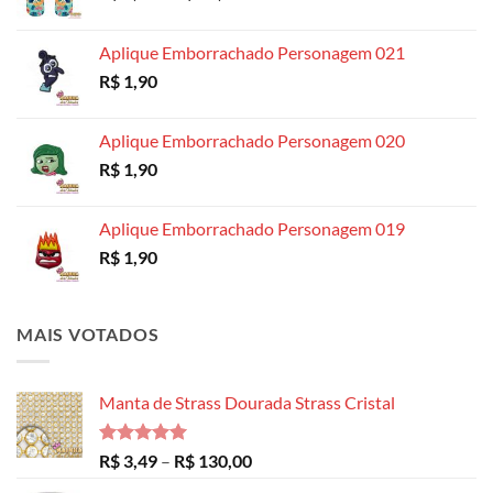
de
preço:
Aplique Emborrachado Personagem 021
R$ 8,99
R$
1,90
através
R$ 14,99
Aplique Emborrachado Personagem 020
R$
1,90
Aplique Emborrachado Personagem 019
R$
1,90
MAIS VOTADOS
Manta de Strass Dourada Strass Cristal
Avaliação
Faixa
R$
3,49
–
R$
130,00
5.00
de 5
de