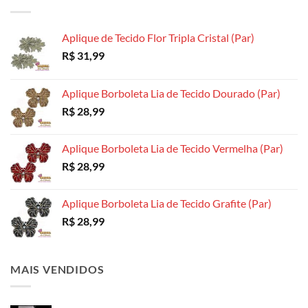
ser
ser
ser
escolhidas
escolhidas
escolhidas
na
Aplique de Tecido Flor Tripla Cristal (Par)
na
na
página
R$
31,99
página
página
do
do
do
produto
produto
produto
Aplique Borboleta Lia de Tecido Dourado (Par)
R$
28,99
Aplique Borboleta Lia de Tecido Vermelha (Par)
R$
28,99
Aplique Borboleta Lia de Tecido Grafite (Par)
R$
28,99
MAIS VENDIDOS