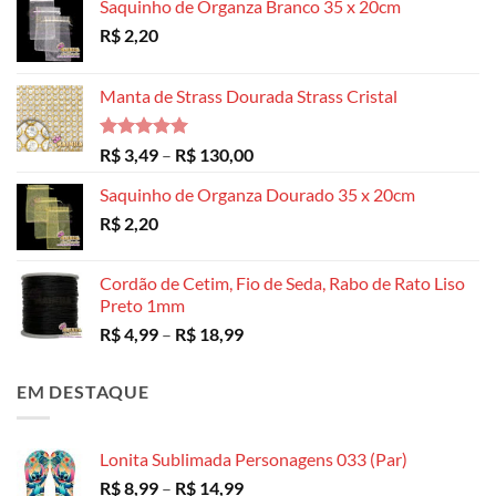
Saquinho de Organza Branco 35 x 20cm
R$
2,20
Manta de Strass Dourada Strass Cristal
Avaliação
Faixa
R$
3,49
–
R$
130,00
5.00
de 5
de
Saquinho de Organza Dourado 35 x 20cm
preço:
R$
2,20
R$ 3,49
através
R$ 130,00
Cordão de Cetim, Fio de Seda, Rabo de Rato Liso
Preto 1mm
Faixa
R$
4,99
–
R$
18,99
de
preço:
EM DESTAQUE
R$ 4,99
através
R$ 18,99
Lonita Sublimada Personagens 033 (Par)
Faixa
R$
8,99
–
R$
14,99