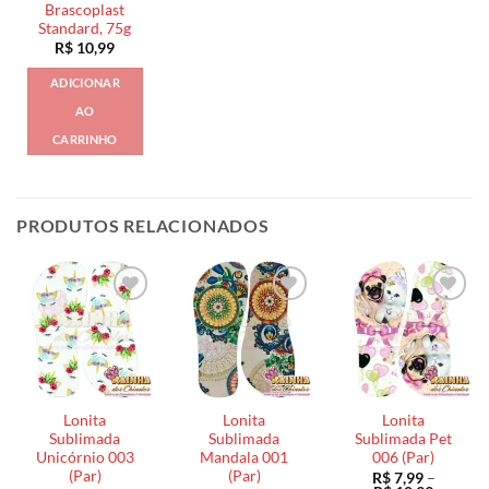
Brascoplast
Standard, 75g
R$
10,99
ADICIONAR
AO
CARRINHO
PRODUTOS RELACIONADOS
Lonita
Lonita
Lonita
Sublimada
Sublimada
Sublimada Pet
Unicórnio 003
Mandala 001
006 (Par)
(Par)
(Par)
R$
7,99
–