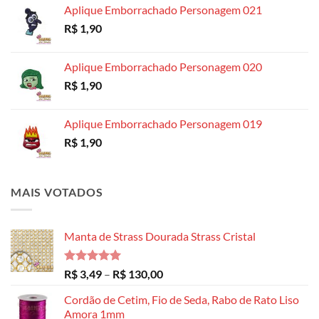
Aplique Emborrachado Personagem 021
R$ 8,99
R$
1,90
através
R$ 14,99
Aplique Emborrachado Personagem 020
R$
1,90
Aplique Emborrachado Personagem 019
R$
1,90
MAIS VOTADOS
Manta de Strass Dourada Strass Cristal
Avaliação
Faixa
R$
3,49
–
R$
130,00
5.00
de 5
de
Cordão de Cetim, Fio de Seda, Rabo de Rato Liso
preço:
Amora 1mm
R$ 3,49