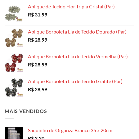
escolhidas
escolhidas
na
Aplique de Tecido Flor Tripla Cristal (Par)
na
na
página
R$
31,99
página
página
do
do
do
produto
produto
produto
Aplique Borboleta Lia de Tecido Dourado (Par)
R$
28,99
Aplique Borboleta Lia de Tecido Vermelha (Par)
R$
28,99
Aplique Borboleta Lia de Tecido Grafite (Par)
R$
28,99
MAIS VENDIDOS
Saquinho de Organza Branco 35 x 20cm
R$
2,20