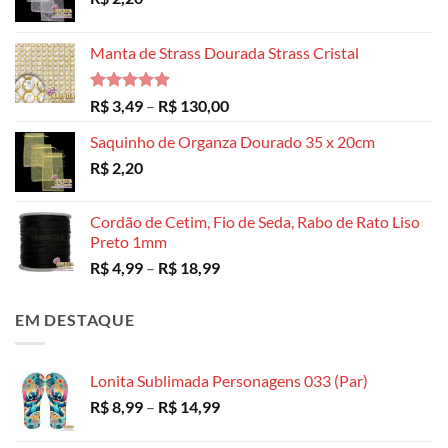
Manta de Strass Dourada Strass Cristal
Avaliação
Faixa
R$
3,49
–
R$
130,00
5.00
de 5
de
Saquinho de Organza Dourado 35 x 20cm
preço:
R$
2,20
R$ 3,49
através
R$ 130,00
Cordão de Cetim, Fio de Seda, Rabo de Rato Liso
Preto 1mm
Faixa
R$
4,99
–
R$
18,99
de
preço:
EM DESTAQUE
R$ 4,99
através
R$ 18,99
Lonita Sublimada Personagens 033 (Par)
Faixa
R$
8,99
–
R$
14,99
de
preço: