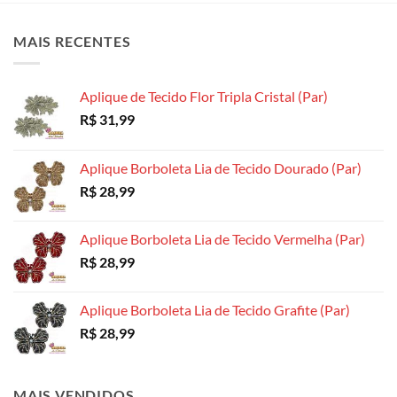
As
As
As
opções
opções
opções
MAIS RECENTES
podem
podem
podem
ser
ser
ser
escolhidas
escolhidas
escolhidas
Aplique de Tecido Flor Tripla Cristal (Par)
na
na
na
R$
31,99
página
página
página
do
do
do
produto
produto
produto
Aplique Borboleta Lia de Tecido Dourado (Par)
R$
28,99
Aplique Borboleta Lia de Tecido Vermelha (Par)
R$
28,99
Aplique Borboleta Lia de Tecido Grafite (Par)
R$
28,99
MAIS VENDIDOS