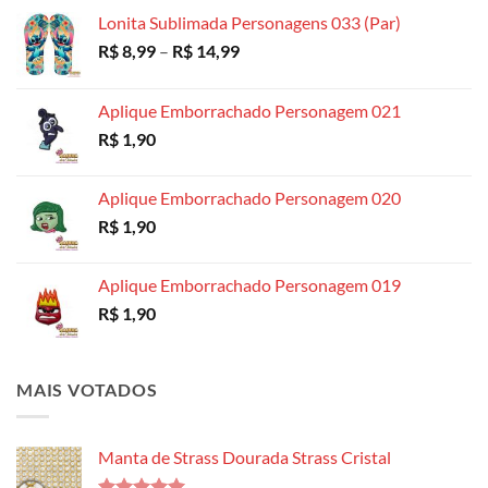
R$ 18,99
Lonita Sublimada Personagens 033 (Par)
Faixa
R$
8,99
–
R$
14,99
de
preço:
Aplique Emborrachado Personagem 021
R$ 8,99
R$
1,90
através
R$ 14,99
Aplique Emborrachado Personagem 020
R$
1,90
Aplique Emborrachado Personagem 019
R$
1,90
MAIS VOTADOS
Manta de Strass Dourada Strass Cristal