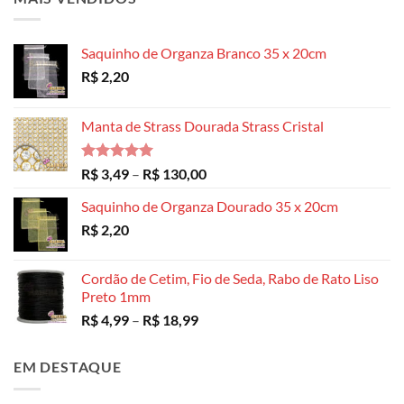
Saquinho de Organza Branco 35 x 20cm
R$
2,20
Manta de Strass Dourada Strass Cristal
Avaliação
Faixa
R$
3,49
–
R$
130,00
5.00
de 5
de
Saquinho de Organza Dourado 35 x 20cm
preço:
R$
2,20
R$ 3,49
através
R$ 130,00
Cordão de Cetim, Fio de Seda, Rabo de Rato Liso
Preto 1mm
Faixa
R$
4,99
–
R$
18,99
de
preço:
EM DESTAQUE
R$ 4,99
através