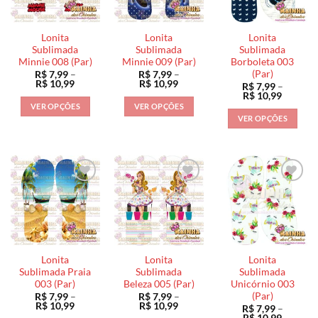
opções
podem
podem
podem
ser
ser
ser
escolhidas
escolhidas
Lonita
Lonita
Lonita
escolhidas
na
na
Sublimada
Sublimada
Sublimada
na
Minnie 008 (Par)
Minnie 009 (Par)
Borboleta 003
página
página
(Par)
R$
7,99
–
R$
7,99
–
página
do
do
Faixa
Faixa
R$
10,99
R$
10,99
R$
7,99
–
do
de
de
produto
produto
Faixa
R$
10,99
preço:
preço:
de
produto
VER OPÇÕES
VER OPÇÕES
R$ 7,99
R$ 7,99
preço:
VER OPÇÕES
através
através
Este
Este
R$ 7,99
R$ 10,99
R$ 10,99
através
Este
produto
produto
R$ 10,9
produto
tem
tem
tem
várias
várias
várias
variantes.
variantes.
variantes.
As
As
As
opções
opções
opções
podem
podem
podem
ser
ser
ser
escolhidas
escolhidas
Lonita
Lonita
Lonita
escolhidas
na
na
Sublimada Praia
Sublimada
Sublimada
na
003 (Par)
Beleza 005 (Par)
Unicórnio 003
página
página
(Par)
R$
7,99
–
R$
7,99
–
página
do
do
Faixa
Faixa
R$
10,99
R$
10,99
R$
7,99
–
do
de
de
produto
produto
Faixa