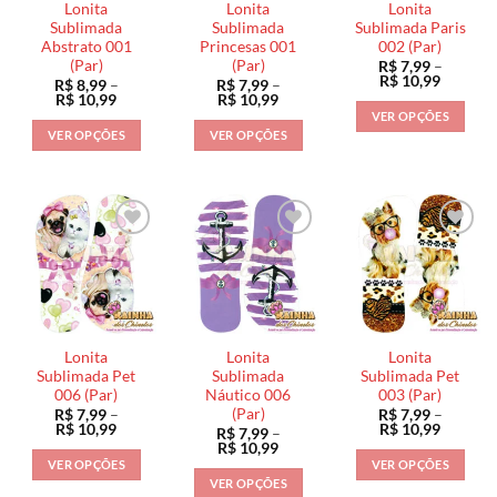
Lonita
Lonita
Lonita
Sublimada
Sublimada
Sublimada Paris
Abstrato 001
Princesas 001
002 (Par)
(Par)
(Par)
R$
7,99
–
Faixa
R$
10,99
R$
8,99
–
R$
7,99
–
de
Faixa
Faixa
R$
10,99
R$
10,99
preço:
de
de
VER OPÇÕES
R$ 7,99
preço:
preço:
VER OPÇÕES
VER OPÇÕES
através
Este
R$ 8,99
R$ 7,99
R$ 10,9
através
através
Este
Este
produto
R$ 10,99
R$ 10,99
produto
produto
tem
tem
tem
várias
várias
várias
variantes.
variantes.
variantes.
As
As
As
opções
opções
opções
podem
podem
podem
ser
ser
ser
escolhidas
Lonita
Lonita
Lonita
escolhidas
escolhidas
na
Sublimada Pet
Sublimada
Sublimada Pet
na
na
006 (Par)
Náutico 006
003 (Par)
página
(Par)
R$
7,99
–
R$
7,99
–
página
página
do
Faixa
Faixa
R$
10,99
R$
10,99
R$
7,99
–
do
do
de
de
produto
Faixa
R$
10,99
preço:
preço:
de
produto
produto
VER OPÇÕES
VER OPÇÕES
R$ 7,99
R$ 7,99
preço:
VER OPÇÕES
através
através
Este
Este
R$ 7,99