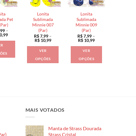
opções
podem
podem
podem
ser
ser
ita
Lonita
Lonita
ser
escolhidas
escolhidas
ada Pet
Sublimada
Sublimada
escolhidas
(Par)
Minnie 007
Minnie 009
na
na
(Par)
(Par)
,99
–
na
página
página
Faixa
0,99
R$
7,99
–
R$
7,99
–
página
de
do
do
Faixa
Faixa
R$
10,99
R$
10,99
preço:
de
de
do
ER
produto
produto
R$ 7,99
preço:
preço:
VER
VER
através
produto
R$ 7,99
R$ 7,99
ÕES
R$ 10,99
através
através
OPÇÕES
OPÇÕES
Este
R$ 10,99
R$ 10,99
Este
Este
produto
produto
produto
tem
tem
tem
várias
várias
várias
variantes.
variantes.
variantes.
As
As
As
opções
opções
opções
MAIS VOTADOS
podem
podem
podem
ser
ser
ser
escolhidas
Manta de Strass Dourada
escolhidas
escolhidas
na
ar)
Strass Cristal