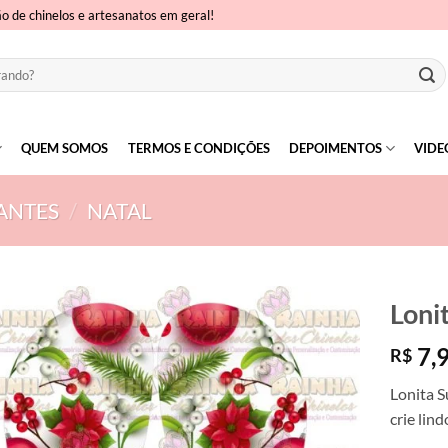
ão de chinelos e artesanatos em geral!
QUEM SOMOS
TERMOS E CONDIÇÕES
DEPOIMENTOS
VIDE
ANTES
/
NATAL
Loni
7,
R$
Lonita S
crie lin