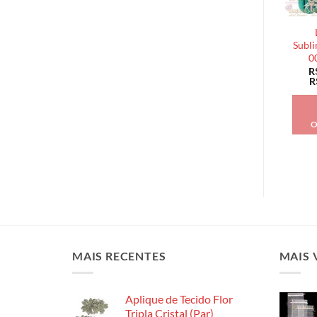
Subli
0
R
R
O
MAIS RECENTES
MAIS 
Aplique de Tecido Flor
Tripla Cristal (Par)