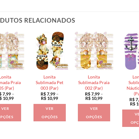
DUTOS RELACIONADOS
Lonita
Lonita
Lonita
Lon
mada Praia
Sublimada Pet
Sublimada Praia
Subl
05 (Par)
003 (Par)
002 (Par)
Náuti
(P
$
7,99
–
R$
7,99
–
R$
7,99
–
Faixa
Faixa
Faixa
$
10,99
R$
10,99
R$
10,99
R$
7
de
de
de
R$
1
preço:
preço:
preço:
VER
VER
VER
R$ 7,99
R$ 7,99
R$ 7,99
V
através
através
através
PÇÕES
OPÇÕES
OPÇÕES
R$ 10,99
R$ 10,99
R$ 10,99
OPÇ
Este
Este
Este
produto
produto
produto
tem
tem
tem