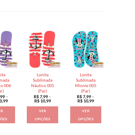
ita
Lonita
Lonita
imada
Sublimada
Sublimada
co 006
Náutico 005
Minnie 005
ar)
(Par)
(Par)
,99
–
R$
7,99
–
R$
7,99
–
Faixa
Faixa
Faixa
0,99
R$
10,99
R$
10,99
de
de
de
preço:
preço:
preço:
ER
VER
VER
R$ 7,99
R$ 7,99
R$ 7,99
através
através
através
ÕES
OPÇÕES
OPÇÕES
R$ 10,99
R$ 10,99
R$ 10,99
Este
Este
Este
produto
produto
produto