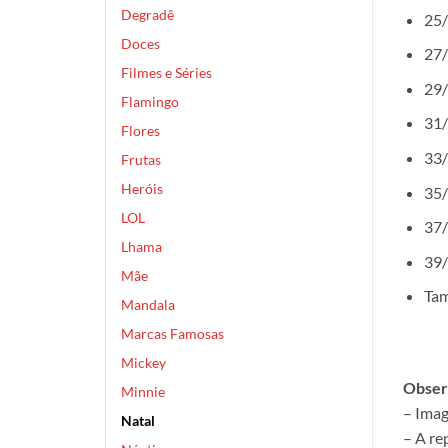
Degradê
25/
Doces
27/
Filmes e Séries
29/
Flamingo
31/
Flores
33/
Frutas
Heróis
35/
LOL
37/
Lhama
39/
Mãe
Tam
Mandala
Marcas Famosas
Mickey
Obser
Minnie
– Imag
Natal
– A re