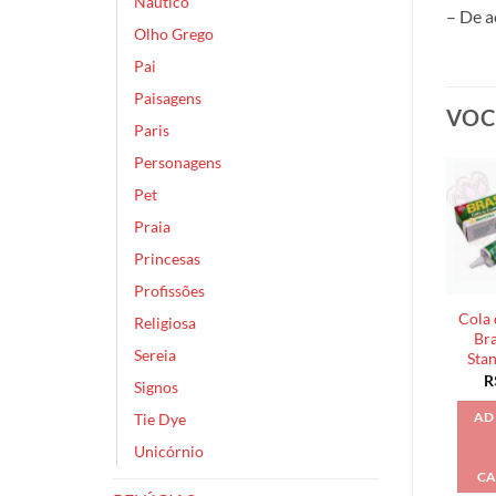
Náutico
– De a
Olho Grego
Pai
Paisagens
VOC
Paris
Personagens
Pet
Praia
Princesas
Profissões
Cola 
Religiosa
Bra
Sereia
Sta
R
Signos
Tie Dye
AD
Unicórnio
CA