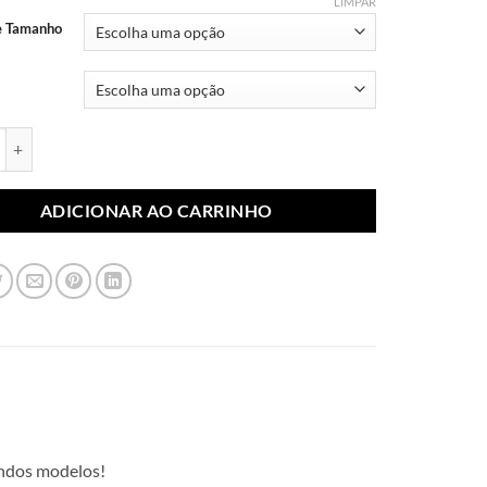
através
LIMPAR
R$ 10,99
e Tamanho
blimada Natal 033 (Par) quantidade
ADICIONAR AO CARRINHO
lindos modelos!