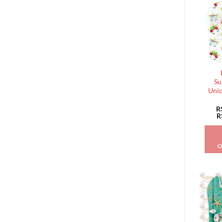
Su
Unic
R
R
O