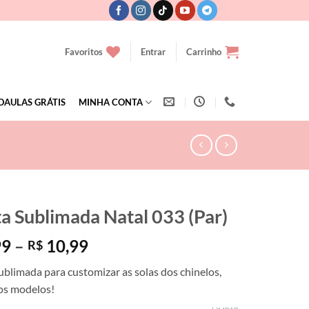
Favoritos
Entrar
Carrinho
OAULAS GRÁTIS
MINHA CONTA
ta Sublimada Natal 033 (Par)
Faixa
99
–
10,99
R$
de
ublimada para customizar as solas dos chinelos,
preço:
dos modelos!
R$ 7,99