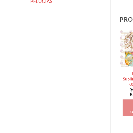
PELÚCIAS
PRO
Subli
0
R
R
O