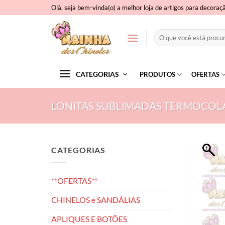
Skip
Olá, seja bem-vinda(o) a melhor loja de artigos para decoraç
to
content
Pesquisar
por:
CATEGORIAS
PRODUTOS
OFERTAS
LONITAS SUBLIMADAS TERMOCOL
CATEGORIAS
**OFERTAS**
CHINELOS e SANDÁLIAS
APLIQUES E BOTÕES