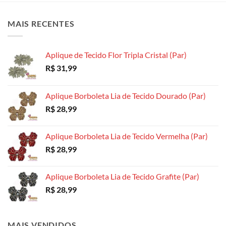
As
opções
opções
opções
podem
podem
MAIS RECENTES
podem
ser
ser
ser
escolhidas
escolhidas
escolhidas
na
na
Aplique de Tecido Flor Tripla Cristal (Par)
na
página
página
R$
31,99
página
do
do
do
produto
produto
produto
Aplique Borboleta Lia de Tecido Dourado (Par)
R$
28,99
Aplique Borboleta Lia de Tecido Vermelha (Par)
R$
28,99
Aplique Borboleta Lia de Tecido Grafite (Par)
R$
28,99
MAIS VENDIDOS