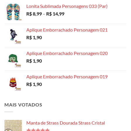
R$ 18,99
Lonita Sublimada Personagens 033 (Par)
Faixa
R$
8,99
–
R$
14,99
de
preço:
Aplique Emborrachado Personagem 021
R$ 8,99
R$
1,90
através
R$ 14,99
Aplique Emborrachado Personagem 020
R$
1,90
Aplique Emborrachado Personagem 019
R$
1,90
MAIS VOTADOS
Manta de Strass Dourada Strass Cristal