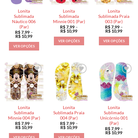
podem
ser
ser
ser
escolhidas
escolhidas
Lonita
Lonita
Lonita
escolhidas
na
na
Sublimada
Sublimada
Sublimada Praia
na
Náutico 006
Minnie 001 (Par)
003 (Par)
página
página
(Par)
R$
7,99
–
R$
7,99
–
página
do
do
Faixa
Faixa
R$
10,99
R$
10,99
R$
7,99
–
do
de
de
produto
produto
Faixa
R$
10,99
preço:
preço:
de
produto
VER OPÇÕES
VER OPÇÕES
R$ 7,99
R$ 7,99
preço:
VER OPÇÕES
através
através
Este
Este
R$ 7,99
R$ 10,99
R$ 10,9
através
Este
produto
produto
R$ 10,99
produto
tem
tem
tem
várias
várias
várias
variantes.
variantes.
variantes.
As
As
As
opções
opções
opções
podem
podem
podem
ser
ser
ser
escolhidas
escolhidas
Lonita
Lonita
Lonita
escolhidas
na
na
Sublimada
Sublimada Praia
Sublimada
na
Minnie 004 (Par)
004 (Par)
Unicórnio 001
página
página
(Par)
R$
7,99
–
R$
7,99
–
página
do
do
Faixa
Faixa
R$
10,99
R$
10,99
R$
7,99
–
do
de
de
produto
produto
Faixa
R$
10,99
preço:
preço:
de
produto
VER OPÇÕES
VER OPÇÕES