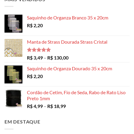
Saquinho de Organza Branco 35 x 20cm
R$
2,20
Manta de Strass Dourada Strass Cristal
Avaliação
Faixa
R$
3,49
–
R$
130,00
5.00
de 5
de
Saquinho de Organza Dourado 35 x 20cm
preço:
R$
2,20
R$ 3,49
através
R$ 130,00
Cordão de Cetim, Fio de Seda, Rabo de Rato Liso
Preto 1mm
Faixa
R$
4,99
–
R$
18,99
de
preço:
EM DESTAQUE
R$ 4,99
através