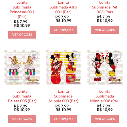
Lonita
Lonita
Lonita
Sublimada
Sublimada Afro
Sublimada Pet
Princesas 001
001 (Par)
003 (Par)
(Par)
R$
7,99
–
R$
7,99
–
Faixa
Faixa
R$
10,99
R$
10,99
R$
7,99
–
de
de
Faixa
R$
10,99
preço:
preço:
de
VER OPÇÕES
VER OPÇÕES
R$ 7,99
R$ 7,99
preço:
VER OPÇÕES
através
através
Este
Este
R$ 7,99
R$ 10,99
R$ 10,9
através
Este
produto
produto
R$ 10,99
produto
tem
tem
tem
várias
várias
várias
variantes.
variantes.
variantes.
As
As
As
opções
opções
opções
podem
podem
podem
ser
ser
ser
escolhidas
escolhidas
Lonita
Lonita
Lonita
escolhidas
na
na
Sublimada
Sublimada
Sublimada
na
Beleza 005 (Par)
Minnie 003 (Par)
Minnie 008 (Par)
página
página
R$
7,99
–
R$
7,99
–
R$
7,99
–
página
do
do
Faixa
Faixa
Faixa
R$
10,99
R$
10,99
R$
10,99
do
de
de
de
produto
produto
preço:
preço:
preço:
produto
VER OPÇÕES
VER OPÇÕES
VER OPÇÕES
R$ 7,99
R$ 7,99
R$ 7,99
através
através
através
Este
Este
Este