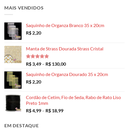
MAIS VENDIDOS
Saquinho de Organza Branco 35 x 20cm
R$
2,20
Manta de Strass Dourada Strass Cristal
Avaliação
Faixa
R$
3,49
–
R$
130,00
5.00
de 5
de
Saquinho de Organza Dourado 35 x 20cm
preço:
R$
2,20
R$ 3,49
através
R$ 130,00
Cordão de Cetim, Fio de Seda, Rabo de Rato Liso
Preto 1mm
Faixa
R$
4,99
–
R$
18,99
de
preço:
EM DESTAQUE
R$ 4,99