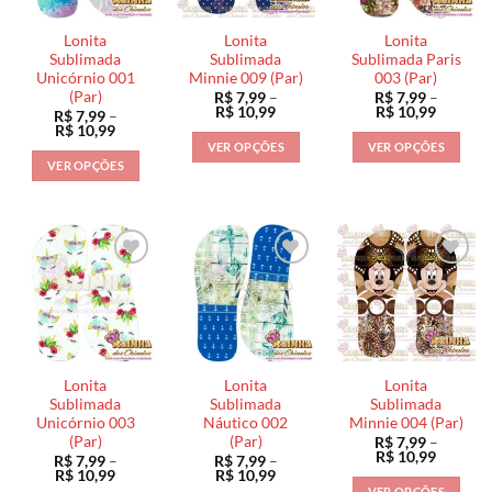
Lonita
Lonita
Lonita
Sublimada
Sublimada
Sublimada Paris
Unicórnio 001
Minnie 009 (Par)
003 (Par)
(Par)
R$
7,99
–
R$
7,99
–
Faixa
Faixa
R$
10,99
R$
10,99
R$
7,99
–
de
de
Faixa
R$
10,99
preço:
preço:
de
VER OPÇÕES
VER OPÇÕES
R$ 7,99
R$ 7,99
preço:
VER OPÇÕES
através
através
Este
Este
R$ 7,99
R$ 10,99
R$ 10,9
através
Este
produto
produto
R$ 10,99
produto
tem
tem
tem
várias
várias
várias
variantes.
variantes.
variantes.
As
As
As
opções
opções
opções
podem
podem
podem
ser
ser
ser
escolhidas
escolhidas
Lonita
Lonita
Lonita
escolhidas
na
na
Sublimada
Sublimada
Sublimada
na
Unicórnio 003
Náutico 002
Minnie 004 (Par)
página
página
(Par)
(Par)
R$
7,99
–
página
do
do
Faixa
R$
10,99
R$
7,99
–
R$
7,99
–
do
de
produto
produto
Faixa
Faixa
R$
10,99
R$
10,99
preço:
de
de
produto
VER OPÇÕES