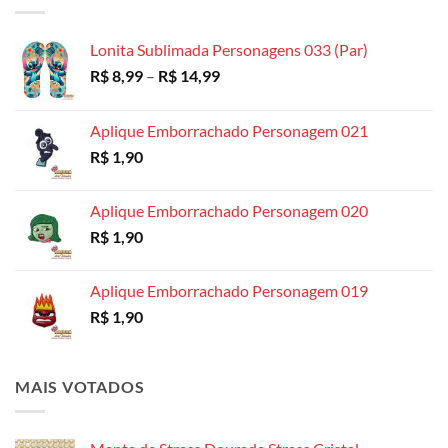
através
R$ 18,99
Lonita Sublimada Personagens 033 (Par)
Faixa
R$
8,99
–
R$
14,99
de
preço:
Aplique Emborrachado Personagem 021
R$ 8,99
R$
1,90
através
R$ 14,99
Aplique Emborrachado Personagem 020
R$
1,90
Aplique Emborrachado Personagem 019
R$
1,90
MAIS VOTADOS