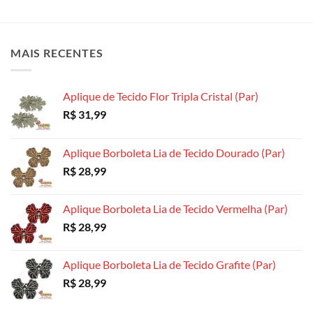
variantes.
variantes.
variantes.
As
As
As
opções
opções
opções
MAIS RECENTES
podem
podem
podem
ser
ser
ser
escolhidas
escolhidas
escolhidas
Aplique de Tecido Flor Tripla Cristal (Par)
na
na
na
R$
31,99
página
página
página
do
do
do
produto
produto
produto
Aplique Borboleta Lia de Tecido Dourado (Par)
R$
28,99
Aplique Borboleta Lia de Tecido Vermelha (Par)
R$
28,99
Aplique Borboleta Lia de Tecido Grafite (Par)
R$
28,99