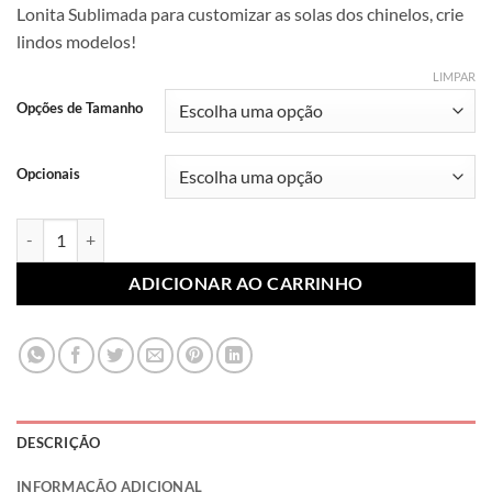
Lonita Sublimada para customizar as solas dos chinelos, crie
preço:
lindos modelos!
R$ 7,99
através
LIMPAR
R$ 10,99
Opções de Tamanho
Opcionais
Lonita Sublimada Marcas Famosas 022 (Par) quantidade
ADICIONAR AO CARRINHO
DESCRIÇÃO
INFORMAÇÃO ADICIONAL