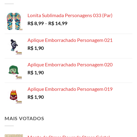
através
R$ 18,99
Lonita Sublimada Personagens 033 (Par)
Faixa
R$
8,99
–
R$
14,99
de
preço:
Aplique Emborrachado Personagem 021
R$ 8,99
R$
1,90
através
R$ 14,99
Aplique Emborrachado Personagem 020
R$
1,90
Aplique Emborrachado Personagem 019
R$
1,90
MAIS VOTADOS