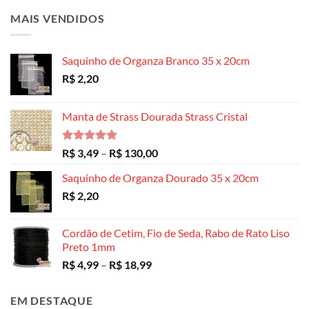
MAIS VENDIDOS
Saquinho de Organza Branco 35 x 20cm
R$
2,20
Manta de Strass Dourada Strass Cristal
Avaliação
Faixa
R$
3,49
–
R$
130,00
5.00
de 5
de
Saquinho de Organza Dourado 35 x 20cm
preço:
R$
2,20
R$ 3,49
através
R$ 130,00
Cordão de Cetim, Fio de Seda, Rabo de Rato Liso
Preto 1mm
Faixa
R$
4,99
–
R$
18,99
de
preço:
EM DESTAQUE
R$ 4,99