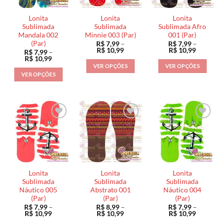
Lonita
Lonita
Lonita
Sublimada
Sublimada
Sublimada Afro
Mandala 002
Minnie 003 (Par)
001 (Par)
(Par)
R$
7,99
–
R$
7,99
–
Faixa
Faixa
R$
10,99
R$
10,99
R$
7,99
–
de
de
Faixa
R$
10,99
preço:
preço:
de
VER OPÇÕES
VER OPÇÕES
R$ 7,99
R$ 7,99
preço:
VER OPÇÕES
através
através
Este
Este
R$ 7,99
R$ 10,99
R$ 10,9
através
Este
produto
produto
R$ 10,99
produto
tem
tem
tem
várias
várias
várias
variantes.
variantes.
variantes.
As
As
As
opções
opções
opções
podem
podem
podem
ser
ser
ser
escolhidas
escolhidas
Lonita
Lonita
Lonita
escolhidas
na
na
Sublimada
Sublimada
Sublimada
na
Náutico 005
Abstrato 001
Náutico 004
página
página
(Par)
(Par)
(Par)
página
do
do
R$
7,99
–
R$
8,99
–
R$
7,99
–
do
produto
produto
Faixa
Faixa
Faixa
R$
10,99
R$
10,99
R$
10,99
de
de
de
produto