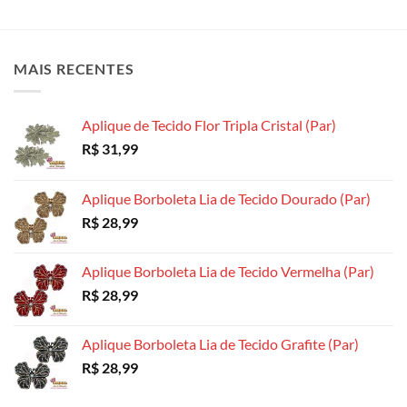
variantes.
As
As
As
opções
opções
opções
podem
podem
MAIS RECENTES
podem
ser
ser
ser
escolhidas
escolhidas
escolhidas
na
na
Aplique de Tecido Flor Tripla Cristal (Par)
na
página
página
R$
31,99
página
do
do
do
produto
produto
produto
Aplique Borboleta Lia de Tecido Dourado (Par)
R$
28,99
Aplique Borboleta Lia de Tecido Vermelha (Par)
R$
28,99
Aplique Borboleta Lia de Tecido Grafite (Par)
R$
28,99