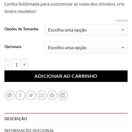
Lonita Sublimada para customizar as solas dos chinelos, crie
preço:
lindos modelos!
R$ 7,99
através
LIMPAR
R$ 10,99
Opções de Tamanho
Opcionais
Lonita Sublimada Marcas Famosas 007 (Par) quantidade
ADICIONAR AO CARRINHO
DESCRIÇÃO
INFORMAÇÃO ADICIONAL