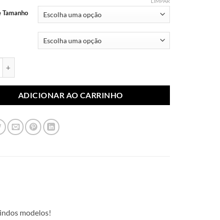
através
LIMPAR
R$ 10,99
e Tamanho
blimada Frutas 014 (Par) quantidade
ADICIONAR AO CARRINHO
 lindos modelos!