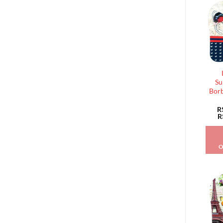
Su
Borb
R
R
O