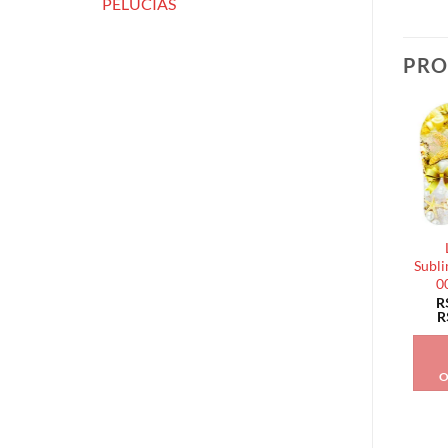
PELÚCIAS
PRO
Subli
0
R
R
O