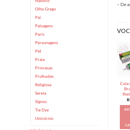
Náutico
– De a
Olho Grego
Pai
Paisagens
VOC
Paris
Personagens
Pet
Praia
Princesas
Profissões
Cola 
Religiosa
Bra
Sereia
Sta
R
Signos
Tie Dye
AD
Unicórnio
CA