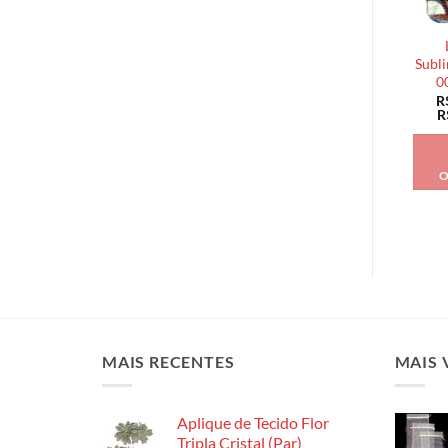
Subli
0
R
R
O
MAIS RECENTES
MAIS 
Aplique de Tecido Flor
Tripla Cristal (Par)