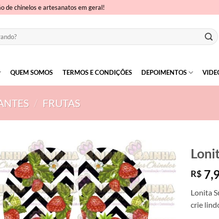
ão de chinelos e artesanatos em geral!
QUEM SOMOS
TERMOS E CONDIÇÕES
DEPOIMENTOS
VIDE
ANTES
/
FRUTAS
Loni
7,
R$
Lonita S
crie lin