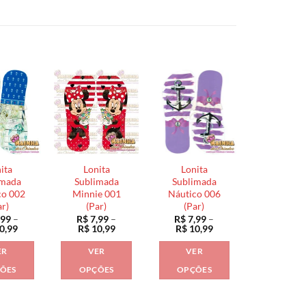
ita
Lonita
Lonita
imada
Sublimada
Sublimada
co 002
Minnie 001
Náutico 006
ar)
(Par)
(Par)
,99
–
R$
7,99
–
R$
7,99
–
Faixa
Faixa
Faixa
0,99
R$
10,99
R$
10,99
de
de
de
preço:
preço:
preço:
ER
VER
VER
R$ 7,99
R$ 7,99
R$ 7,99
através
através
através
ÕES
OPÇÕES
OPÇÕES
R$ 10,99
R$ 10,99
R$ 10,99
Este
Este
Este
produto
produto
produto