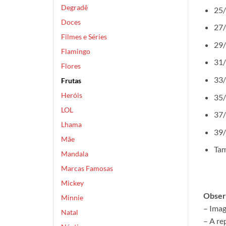
Degradê
25/
Doces
27/
Filmes e Séries
29/
Flamingo
31/
Flores
33/
Frutas
Heróis
35/
LOL
37/
Lhama
39/
Mãe
Tam
Mandala
Marcas Famosas
Mickey
Obser
Minnie
– Imag
Natal
– A re