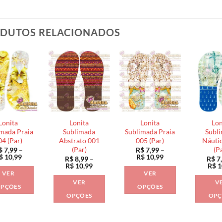
DUTOS RELACIONADOS
Lonita
Lonita
Lonita
Lon
mada Praia
Sublimada
Sublimada Praia
Subl
04 (Par)
Abstrato 001
005 (Par)
Náuti
(Par)
(P
$
7,99
–
R$
7,99
–
Faixa
Faixa
$
10,99
R$
10,99
R$
8,99
–
R$
7
de
de
Faixa
R$
10,99
R$
1
preço:
preço:
de
VER
VER
R$ 7,99
R$ 7,99
preço:
VER
V
através
através
R$ 8,99
PÇÕES
OPÇÕES
R$ 10,99
R$ 10,99
através
OPÇÕES
OPÇ
Este
Este
R$ 10,99
Este
produto
produto
produto
tem
tem