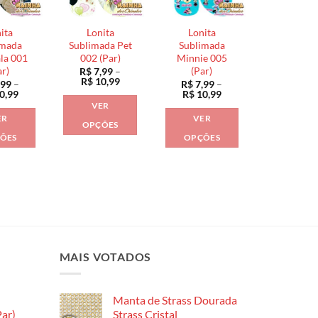
opções
opções
podem
podem
podem
ser
ita
Lonita
Lonita
ser
ser
escolhidas
imada
Sublimada Pet
Sublimada
escolhidas
escolhidas
la 001
002 (Par)
Minnie 005
na
ar)
(Par)
R$
7,99
–
na
na
página
Faixa
R$
10,99
,99
–
R$
7,99
–
página
página
de
do
Faixa
Faixa
0,99
R$
10,99
preço:
de
de
do
do
VER
produto
R$ 7,99
preço:
preço:
ER
VER
através
produto
produto
R$ 7,99
R$ 7,99
OPÇÕES
R$ 10,99
através
através
ÕES
OPÇÕES
Este
R$ 10,99
R$ 10,99
Este
Este
produto
produto
produto
tem
tem
tem
várias
várias
várias
variantes.
variantes.
variantes.
As
As
As
opções
opções
opções
MAIS VOTADOS
podem
podem
podem
ser
ser
ser
escolhidas
Manta de Strass Dourada
escolhidas
escolhidas
na
ar)
Strass Cristal