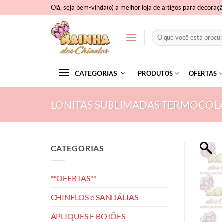
Skip
Olá, seja bem-vinda(o) a melhor loja de artigos para decoraç
to
content
Pesquisar
por:
CATEGORIAS
PRODUTOS
OFERTAS
LONITAS SUBLIMADAS TERMOCOL
CATEGORIAS
**OFERTAS**
CHINELOS e SANDÁLIAS
APLIQUES E BOTÕES