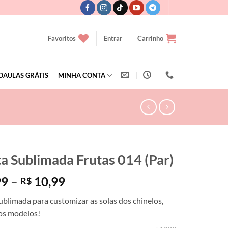
Favoritos
Entrar
Carrinho
OAULAS GRÁTIS
MINHA CONTA
ta Sublimada Frutas 014 (Par)
Faixa
99
–
10,99
R$
de
ublimada para customizar as solas dos chinelos,
preço:
dos modelos!
R$ 7,99