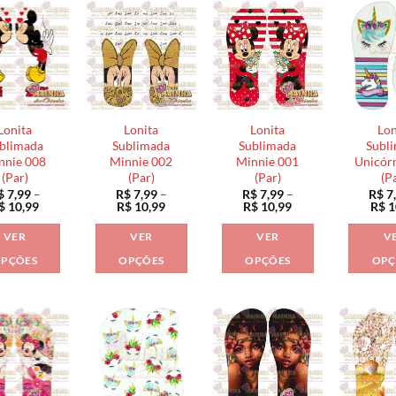
tem
tem
várias
várias
várias
variantes.
variantes.
variantes.
As
As
As
opções
opções
opções
podem
podem
podem
ser
Lonita
Lonita
Lonita
Lon
ser
ser
escolhidas
blimada
Sublimada
Sublimada
Subl
escolhidas
escolhidas
nnie 008
Minnie 002
Minnie 001
Unicór
na
(Par)
(Par)
(Par)
(P
na
na
página
$
7,99
–
R$
7,99
–
R$
7,99
–
R$
7
página
página
do
Faixa
Faixa
Faixa
$
10,99
R$
10,99
R$
10,99
R$
1
de
de
de
do
do
produto
preço:
preço:
preço:
VER
VER
VER
V
produto
produto
R$ 7,99
R$ 7,99
R$ 7,99
através
através
através
PÇÕES
OPÇÕES
OPÇÕES
OPÇ
R$ 10,99
R$ 10,99
R$ 10,99
Este
Este
Este
produto
produto
produto
tem
tem
tem
várias
várias
várias
variantes.
variantes.
variantes.
As
As
As