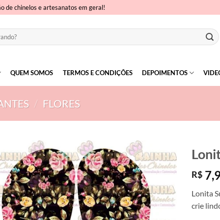
ão de chinelos e artesanatos em geral!
QUEM SOMOS
TERMOS E CONDIÇÕES
DEPOIMENTOS
VIDE
ANTES
/
FLORES
Loni
7,
R$
Lonita S
crie lin