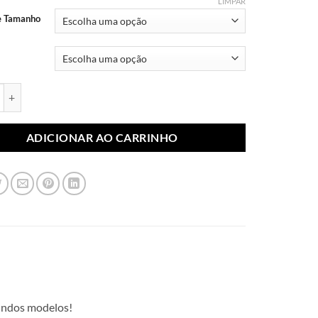
através
LIMPAR
R$ 10,99
e Tamanho
blimada Flores 132 (Par) quantidade
ADICIONAR AO CARRINHO
lindos modelos!