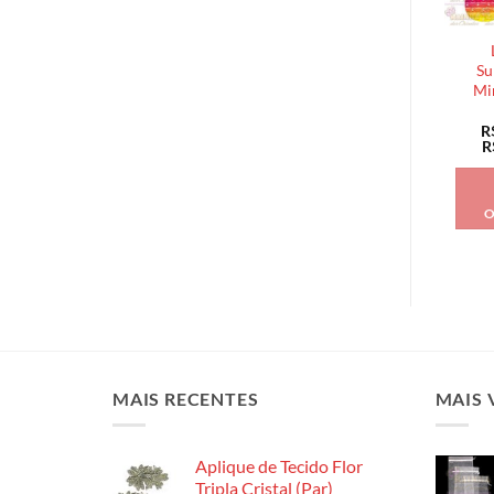
Su
Mi
R
R
O
MAIS RECENTES
MAIS 
Aplique de Tecido Flor
Tripla Cristal (Par)