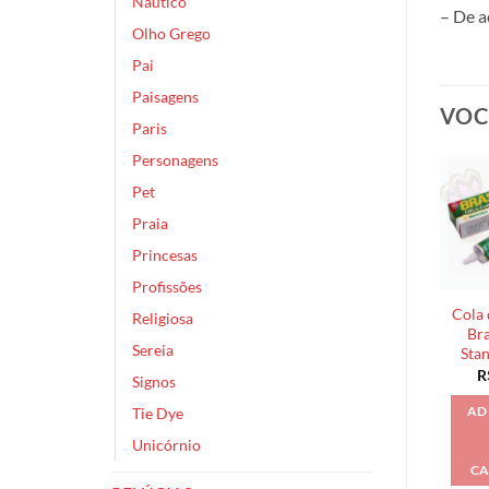
Náutico
– De a
Olho Grego
Pai
Paisagens
VOC
Paris
Personagens
Pet
Praia
Princesas
Profissões
Cola 
Religiosa
Bra
Sereia
Sta
R
Signos
Tie Dye
AD
Unicórnio
CA