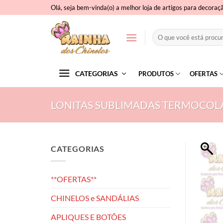
Skip
Olá, seja bem-vinda(o) a melhor loja de artigos para decoraç
to
content
Pesquisar
por:
CATEGORIAS
PRODUTOS
OFERTAS
LONITAS SUBLIMADAS TERMOCOL
CATEGORIAS
**OFERTAS**
CHINELOS e SANDÁLIAS
APLIQUES E BOTÕES