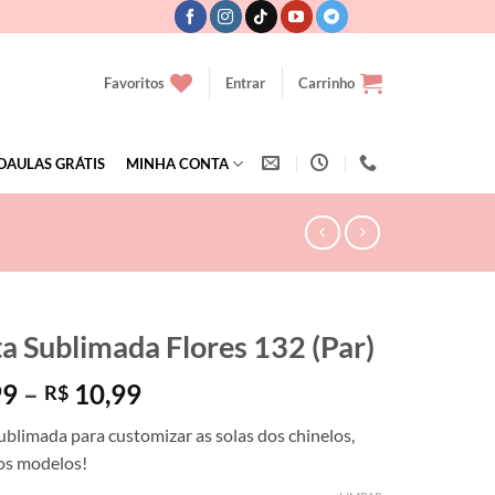
Favoritos
Entrar
Carrinho
OAULAS GRÁTIS
MINHA CONTA
ta Sublimada Flores 132 (Par)
Faixa
99
–
10,99
R$
de
ublimada para customizar as solas dos chinelos,
preço:
dos modelos!
R$ 7,99