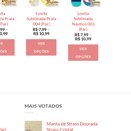
opções
opções
podem
podem
podem
ser
ita
Lonita
Lonita
ser
ser
escolhidas
da Praia
Sublimada Praia
Sublimada
escolhidas
escolhidas
(Par)
004 (Par)
Náutico 003
na
(Par)
,99
–
R$
7,99
–
na
na
página
Faixa
Faixa
0,99
R$
10,99
R$
7,99
–
página
página
de
de
do
Faixa
R$
10,99
preço:
preço:
de
do
do
ER
VER
produto
R$ 7,99
R$ 7,99
preço:
VER
através
através
produto
produto
R$ 7,99
ÕES
OPÇÕES
R$ 10,99
R$ 10,99
através
OPÇÕES
Este
Este
R$ 10,99
Este
produto
produto
produto
tem
tem
tem
várias
várias
várias
variantes.
variantes.
variantes.
As
As
As
opções
opções
opções
MAIS VOTADOS
podem
podem
podem
ser
ser
ser
escolhidas
escolhidas
Manta de Strass Dourada
escolhidas
na
na
ar)
Strass Cristal