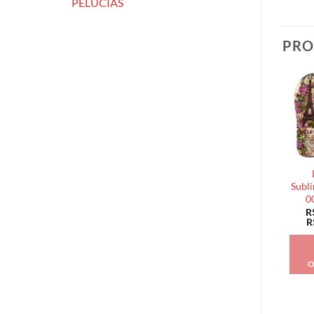
PELÚCIAS
PRO
Subli
0
R
R
O