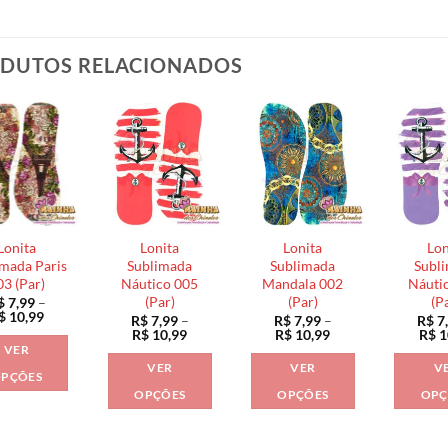
DUTOS RELACIONADOS
Lonita
Lonita
Lonita
Lon
mada Paris
Sublimada
Sublimada
Subl
03 (Par)
Náutico 005
Mandala 002
Náuti
(Par)
(Par)
(P
$
7,99
–
Faixa
$
10,99
R$
7,99
–
R$
7,99
–
R$
7
de
Faixa
Faixa
R$
10,99
R$
10,99
R$
1
preço:
de
de
VER
R$ 7,99
preço:
preço:
VER
VER
V
através
R$ 7,99
R$ 7,99
PÇÕES
R$ 10,99
através
através
OPÇÕES
OPÇÕES
OPÇ
Este
R$ 10,99
R$ 10,99
Este
Este
produto
produto
produto
tem