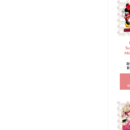
Su
Mi
R
R
O