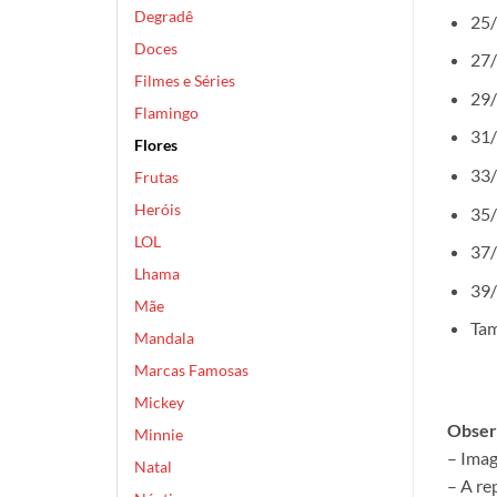
Degradê
25/
Doces
27/
Filmes e Séries
29/
Flamingo
31/
Flores
33/
Frutas
Heróis
35/
LOL
37/
Lhama
39/
Mãe
Tam
Mandala
Marcas Famosas
Mickey
Obser
Minnie
– Imag
Natal
– A re