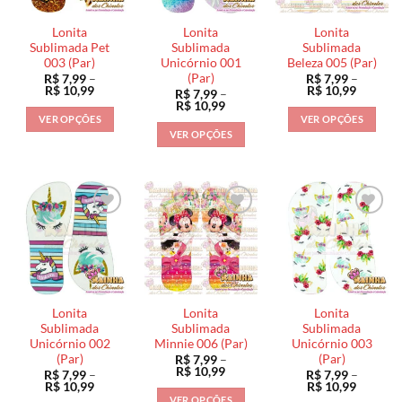
podem
podem
podem
ser
ser
ser
Lonita
Lonita
Lonita
escolhidas
escolhidas
escolhidas
Sublimada Pet
Sublimada
Sublimada
na
na
na
003 (Par)
Unicórnio 001
Beleza 005 (Par)
(Par)
R$
7,99
–
R$
7,99
–
página
página
página
Faixa
Faixa
R$
10,99
R$
10,99
R$
7,99
–
do
do
do
de
de
Faixa
R$
10,99
preço:
preço:
de
produto
produto
produto
VER OPÇÕES
VER OPÇÕES
R$ 7,99
R$ 7,99
preço:
VER OPÇÕES
através
através
Este
Este
R$ 7,99
R$ 10,99
R$ 10,9
através
Este
produto
produto
R$ 10,99
produto
tem
tem
tem
várias
várias
várias
variantes.
variantes.
variantes.
As
As
As
opções
opções
opções
podem
podem
podem
ser
ser
ser
escolhidas
escolhidas
Lonita
Lonita
Lonita
escolhidas
na
na
Sublimada
Sublimada
Sublimada
na
Unicórnio 002
Minnie 006 (Par)
Unicórnio 003
página
página
(Par)
(Par)
R$
7,99
–
página
do
do
Faixa
R$
10,99
R$
7,99
–
R$
7,99
–
do
de
produto
produto
Faixa
Faixa
R$
10,99
R$
10,99
preço:
de
de
produto
VER OPÇÕES