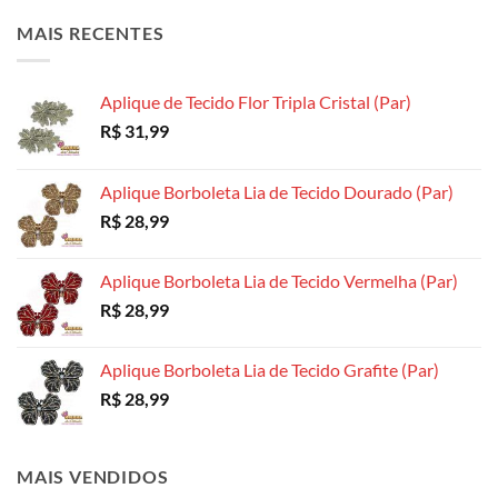
opções
opções
opções
MAIS RECENTES
podem
podem
podem
ser
ser
ser
escolhidas
escolhidas
escolhidas
Aplique de Tecido Flor Tripla Cristal (Par)
na
na
na
R$
31,99
página
página
página
do
do
do
produto
produto
produto
Aplique Borboleta Lia de Tecido Dourado (Par)
R$
28,99
Aplique Borboleta Lia de Tecido Vermelha (Par)
R$
28,99
Aplique Borboleta Lia de Tecido Grafite (Par)
R$
28,99
MAIS VENDIDOS