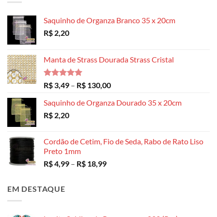
Saquinho de Organza Branco 35 x 20cm
R$
2,20
Manta de Strass Dourada Strass Cristal
Avaliação
Faixa
R$
3,49
–
R$
130,00
5.00
de 5
de
Saquinho de Organza Dourado 35 x 20cm
preço:
R$
2,20
R$ 3,49
através
R$ 130,00
Cordão de Cetim, Fio de Seda, Rabo de Rato Liso
Preto 1mm
Faixa
R$
4,99
–
R$
18,99
de
preço:
EM DESTAQUE
R$ 4,99
através
R$ 18,99