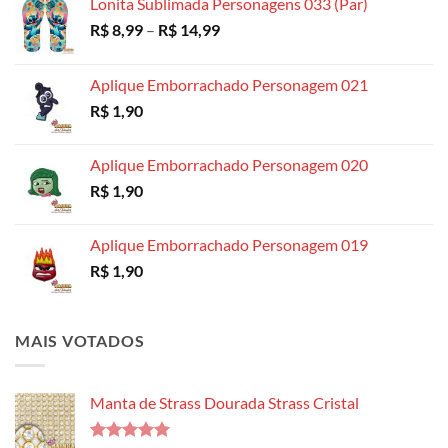
Lonita Sublimada Personagens 033 (Par)
Faixa
R$
8,99
–
R$
14,99
de
preço:
Aplique Emborrachado Personagem 021
R$ 8,99
R$
1,90
através
R$ 14,99
Aplique Emborrachado Personagem 020
R$
1,90
Aplique Emborrachado Personagem 019
R$
1,90
MAIS VOTADOS
Manta de Strass Dourada Strass Cristal