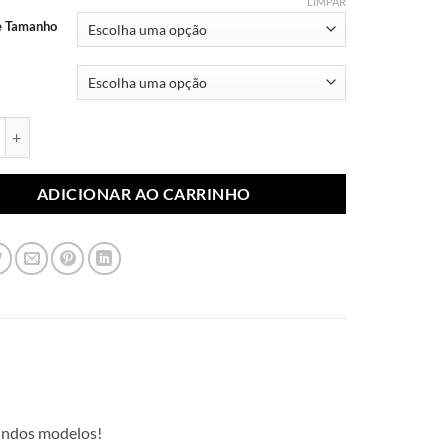
através
LIMPAR
R$ 10,99
e Tamanho
blimada Flores 089 quantidade
ADICIONAR AO CARRINHO
lindos modelos!