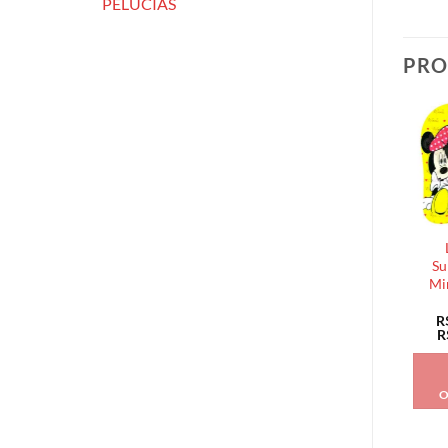
PELÚCIAS
PRO
Su
Mi
R
R
O