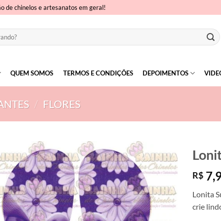
ão de chinelos e artesanatos em geral!
QUEM SOMOS
TERMOS E CONDIÇÕES
DEPOIMENTOS
VIDE
ANTES
/
FLORES
Loni
7,
R$
Lonita S
crie lin