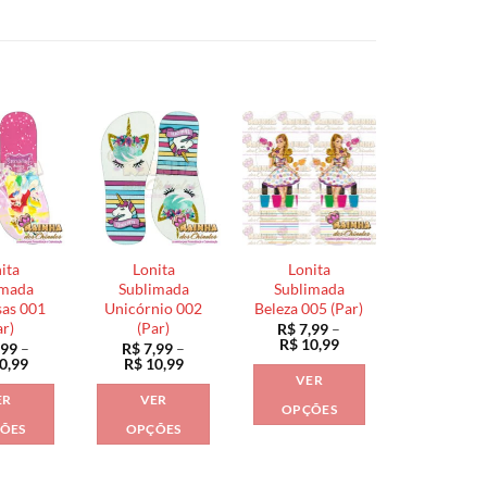
ita
Lonita
Lonita
imada
Sublimada
Sublimada
sas 001
Unicórnio 002
Beleza 005 (Par)
ar)
(Par)
R$
7,99
–
Faixa
R$
10,99
,99
–
R$
7,99
–
de
Faixa
Faixa
0,99
R$
10,99
preço:
de
de
VER
R$ 7,99
preço:
preço:
ER
VER
através
R$ 7,99
R$ 7,99
OPÇÕES
R$ 10,99
através
através
ÕES
OPÇÕES
Este
R$ 10,99
R$ 10,99
Este
Este
produto
produto
produto
tem