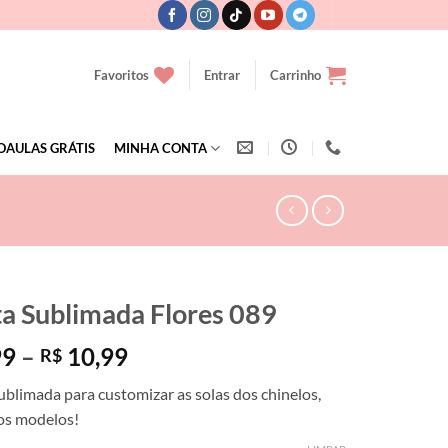
Favoritos
Entrar
Carrinho
OAULAS GRÁTIS
MINHA CONTA
ta Sublimada Flores 089
Faixa
99
–
10,99
R$
de
ublimada para customizar as solas dos chinelos,
preço:
dos modelos!
R$ 7,99