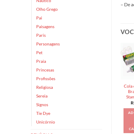
Náutico
– De a
Olho Grego
Pai
Paisagens
VOC
Paris
Personagens
Pet
Praia
Princesas
Profissões
Cola 
Religiosa
Bra
Sereia
Sta
R
Signos
Tie Dye
AD
Unicórnio
CA