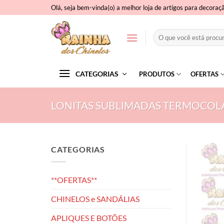
Skip
Olá, seja bem-vinda(o) a melhor loja de artigos para decoraç
to
content
Pesquisar
por:
CATEGORIAS
PRODUTOS
OFERTAS
LONITAS SUBLIMADAS TERMOCOL
CATEGORIAS
**OFERTAS**
CHINELOS e SANDÁLIAS
APLIQUES E BOTÕES