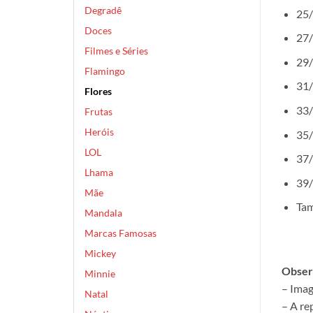
Degradê
25/
Doces
27/
Filmes e Séries
29/
Flamingo
31/
Flores
33/
Frutas
Heróis
35/
LOL
37/
Lhama
39/
Mãe
Tam
Mandala
Marcas Famosas
Mickey
Obser
Minnie
– Imag
Natal
– A re