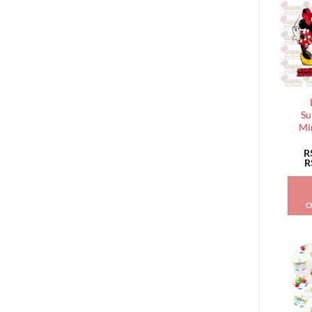
Su
Mi
R
R
O