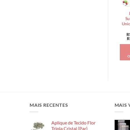
Su
Unic
R
R
O
MAIS RECENTES
MAIS 
Aplique de Tecido Flor
Tripla Cristal (Par)