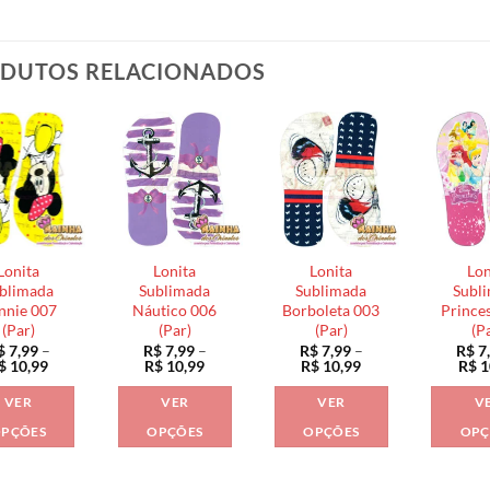
DUTOS RELACIONADOS
Lonita
Lonita
Lonita
Lon
blimada
Sublimada
Sublimada
Subl
nnie 007
Náutico 006
Borboleta 003
Prince
(Par)
(Par)
(Par)
(P
$
7,99
–
R$
7,99
–
R$
7,99
–
R$
7
Faixa
Faixa
Faixa
$
10,99
R$
10,99
R$
10,99
R$
1
de
de
de
preço:
preço:
preço:
VER
VER
VER
V
R$ 7,99
R$ 7,99
R$ 7,99
através
através
através
PÇÕES
OPÇÕES
OPÇÕES
OPÇ
R$ 10,99
R$ 10,99
R$ 10,99
Este
Este
Este
produto
produto
produto