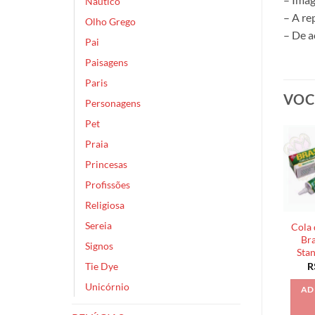
Náutico
– A re
Olho Grego
– De a
Pai
Paisagens
Paris
VOC
Personagens
Pet
Praia
Princesas
Profissões
Religiosa
Sereia
Cola 
Bra
Signos
Sta
Tie Dye
R
Unicórnio
AD