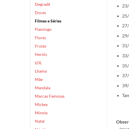
Degradê
23/
Doces
25/
Filmes e Séries
27/
Flamingo
29/
Flores
31/
Frutas
Heróis
33/
LOL
35/
Lhama
37/
Mãe
39/
Mandala
Tam
Marcas Famosas
Mickey
Minnie
Natal
Obser
– Imag