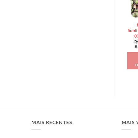
Subli
0
R
R
O
MAIS RECENTES
MAIS 