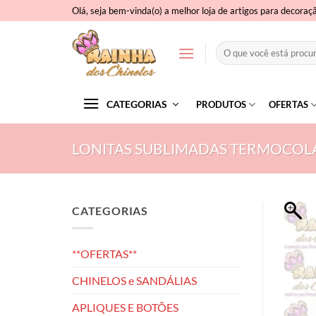
Skip
Olá, seja bem-vinda(o) a melhor loja de artigos para decoraç
to
content
Pesquisar
por:
CATEGORIAS
PRODUTOS
OFERTAS
LONITAS SUBLIMADAS TERMOCOL
CATEGORIAS
**OFERTAS**
CHINELOS e SANDÁLIAS
APLIQUES E BOTÕES