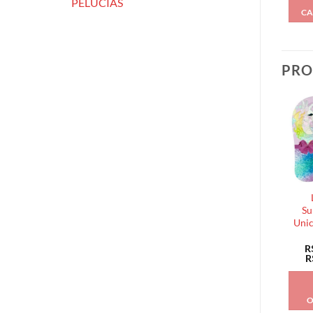
PELÚCIAS
CA
PRO
Su
Unic
R
R
O