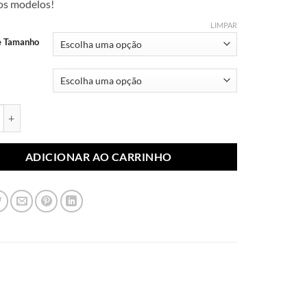
dos modelos!
R$ 7,99
através
LIMPAR
R$ 10,99
e Tamanho
blimada Filmes e Séries 007 (Par) quantidade
ADICIONAR AO CARRINHO