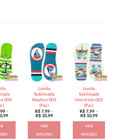
ita
Lonita
Lonita
imada
Sublimada
Sublimada
co 004
Náutico 003
Unicórnio 002
ar)
(Par)
(Par)
,99
–
R$
7,99
–
R$
7,99
–
Faixa
Faixa
Faixa
0,99
R$
10,99
R$
10,99
de
de
de
preço:
preço:
preço:
ER
VER
VER
R$ 7,99
R$ 7,99
R$ 7,99
através
através
através
ÕES
OPÇÕES
OPÇÕES
R$ 10,99
R$ 10,99
R$ 10,99