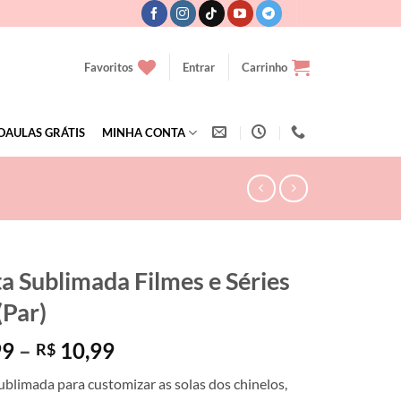
Favoritos
Entrar
Carrinho
OAULAS GRÁTIS
MINHA CONTA
ta Sublimada Filmes e Séries
(Par)
Faixa
99
–
10,99
R$
de
ublimada para customizar as solas dos chinelos,
preço: