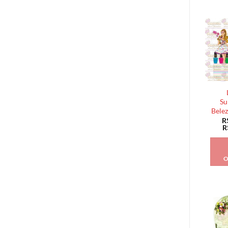
Su
Belez
R
R
O