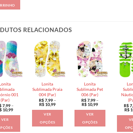
RRINHO
DUTOS RELACIONADOS
Lonita
Lonita
Lonita
Lon
blimada
Sublimada Praia
Sublimada Pet
Subl
órnio 001
004 (Par)
006 (Par)
Náuti
(Par)
(P
R$
7,99
–
R$
7,99
–
Faixa
Faixa
R$
10,99
R$
10,99
$
7,99
–
R$
7
de
de
Faixa
$
10,99
R$
1
preço:
preço:
de
VER
VER
R$ 7,99
R$ 7,99
preço:
VER
V
através
através
R$ 7,99
OPÇÕES
OPÇÕES
R$ 10,99
R$ 10,99
através
PÇÕES
OPÇ
Este
Este
R$ 10,99