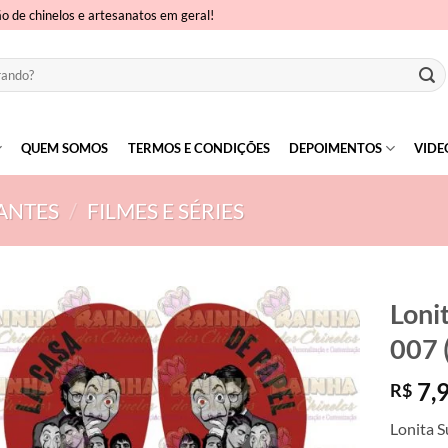
ão de chinelos e artesanatos em geral!
QUEM SOMOS
TERMOS E CONDIÇÕES
DEPOIMENTOS
VIDE
ANTES
/
FILMES E SÉRIES
Loni
007 
7,
R$
Lonita S