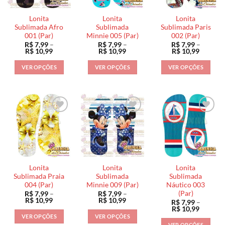
Lonita
Lonita
Lonita
Sublimada Afro
Sublimada
Sublimada Paris
001 (Par)
Minnie 005 (Par)
002 (Par)
R$
7,99
–
R$
7,99
–
R$
7,99
–
Faixa
Faixa
Faixa
R$
10,99
R$
10,99
R$
10,99
de
de
de
preço:
preço:
preço:
VER OPÇÕES
VER OPÇÕES
VER OPÇÕES
R$ 7,99
R$ 7,99
R$ 7,99
através
através
através
Este
Este
Este
R$ 10,99
R$ 10,99
R$ 10,9
produto
produto
produto
tem
tem
tem
várias
várias
várias
variantes.
variantes.
variantes.
As
As
As
opções
opções
opções
podem
podem
podem
ser
ser
ser
Lonita
Lonita
Lonita
escolhidas
escolhidas
escolhidas
Sublimada Praia
Sublimada
Sublimada
na
na
na
004 (Par)
Minnie 009 (Par)
Náutico 003
(Par)
R$
7,99
–
R$
7,99
–
página
página
página
Faixa
Faixa
R$
10,99
R$
10,99
R$
7,99
–
do
do
do
de
de
Faixa
R$
10,99
preço:
preço:
de
produto
produto
produto
VER OPÇÕES
VER OPÇÕES
R$ 7,99
R$ 7,99
preço:
VER OPÇÕES