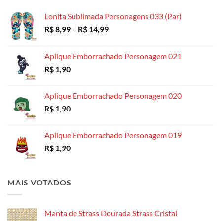
através
R$ 18,99
Lonita Sublimada Personagens 033 (Par)
Faixa
R$
8,99
–
R$
14,99
de
preço:
Aplique Emborrachado Personagem 021
R$ 8,99
R$
1,90
através
R$ 14,99
Aplique Emborrachado Personagem 020
R$
1,90
Aplique Emborrachado Personagem 019
R$
1,90
MAIS VOTADOS
Manta de Strass Dourada Strass Cristal