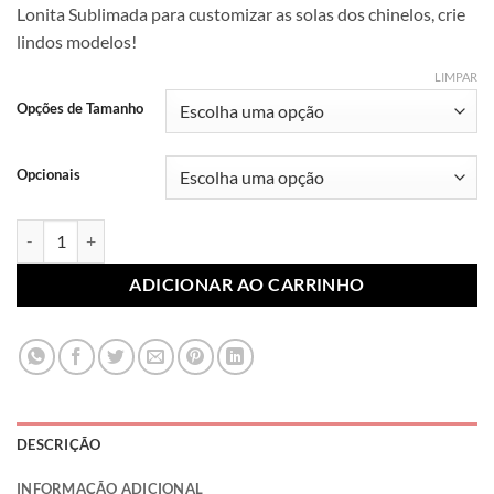
Lonita Sublimada para customizar as solas dos chinelos, crie
preço:
lindos modelos!
R$ 7,99
através
LIMPAR
R$ 10,99
Opções de Tamanho
Opcionais
Lonita Sublimada Filmes e Séries 001 (Par) quantidade
ADICIONAR AO CARRINHO
DESCRIÇÃO
INFORMAÇÃO ADICIONAL