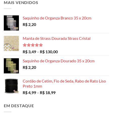
MAIS VENDIDOS
Saquinho de Organza Branco 35 x 20cm
R$
2,20
Manta de Strass Dourada Strass Cristal
Avaliação
Faixa
R$
3,49
–
R$
130,00
5.00
de 5
de
Saquinho de Organza Dourado 35 x 20cm
preço:
R$
2,20
R$ 3,49
através
R$ 130,00
Cordão de Cetim, Fio de Seda, Rabo de Rato Liso
Preto 1mm
Faixa
R$
4,99
–
R$
18,99
de
preço:
EM DESTAQUE
R$ 4,99