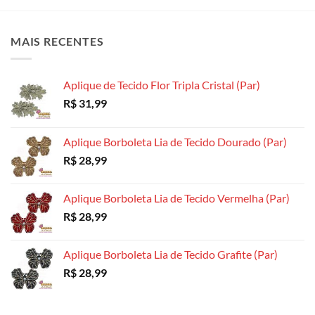
As
As
As
opções
opções
opções
MAIS RECENTES
podem
podem
podem
ser
ser
ser
escolhidas
escolhidas
escolhidas
Aplique de Tecido Flor Tripla Cristal (Par)
na
na
na
R$
31,99
página
página
página
do
do
do
produto
produto
produto
Aplique Borboleta Lia de Tecido Dourado (Par)
R$
28,99
Aplique Borboleta Lia de Tecido Vermelha (Par)
R$
28,99
Aplique Borboleta Lia de Tecido Grafite (Par)
R$
28,99