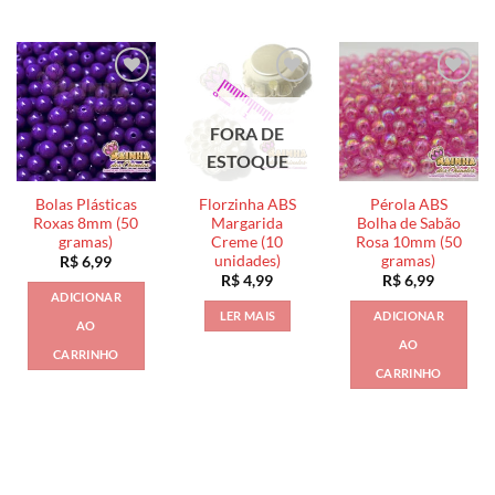
várias
variantes.
As
opções
podem
FORA DE
ser
escolhidas
ESTOQUE
na
página
Bolas Plásticas
Florzinha ABS
Pérola ABS
Roxas 8mm (50
Margarida
Bolha de Sabão
do
gramas)
Creme (10
Rosa 10mm (50
produto
unidades)
gramas)
R$
6,99
R$
4,99
R$
6,99
ADICIONAR
LER MAIS
ADICIONAR
AO
AO
CARRINHO
CARRINHO