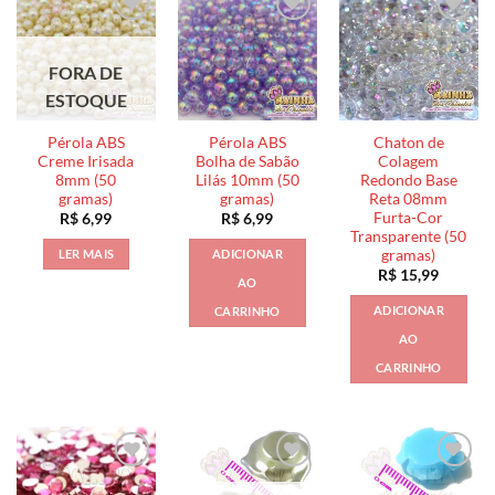
FORA DE
ESTOQUE
Pérola ABS
Pérola ABS
Chaton de
Creme Irisada
Bolha de Sabão
Colagem
8mm (50
Lilás 10mm (50
Redondo Base
gramas)
gramas)
Reta 08mm
Furta-Cor
R$
6,99
R$
6,99
Transparente (50
gramas)
LER MAIS
ADICIONAR
R$
15,99
AO
ADICIONAR
CARRINHO
AO
CARRINHO