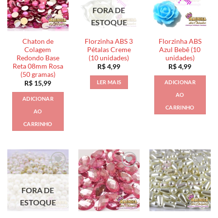
FORA DE
ESTOQUE
Chaton de
Florzinha ABS 3
Florzinha ABS
Colagem
Pétalas Creme
Azul Bebê (10
Redondo Base
(10 unidades)
unidades)
Reta 08mm Rosa
R$
4,99
R$
4,99
(50 gramas)
LER MAIS
ADICIONAR
R$
15,99
AO
ADICIONAR
CARRINHO
AO
CARRINHO
FORA DE
ESTOQUE