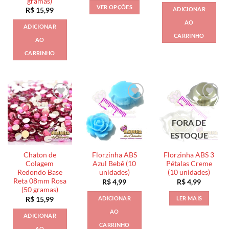
gramas)
preço:
VER OPÇÕES
ADICIONAR
R$
15,99
R$ 6,99
através
Este
AO
R$ 59,99
ADICIONAR
produto
CARRINHO
AO
tem
várias
CARRINHO
variantes.
As
opções
podem
ser
escolhidas
FORA DE
na
ESTOQUE
página
do
Chaton de
Florzinha ABS
Florzinha ABS 3
produto
Colagem
Azul Bebê (10
Pétalas Creme
Redondo Base
unidades)
(10 unidades)
Reta 08mm Rosa
R$
4,99
R$
4,99
(50 gramas)
ADICIONAR
LER MAIS
R$
15,99
AO
ADICIONAR
CARRINHO
AO