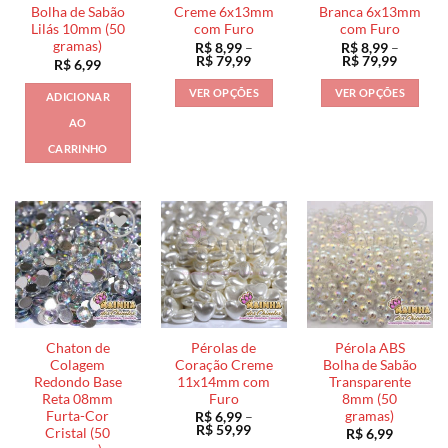
Bolha de Sabão
Creme 6x13mm
Branca 6x13mm
do
Lilás 10mm (50
com Furo
com Furo
produto
gramas)
R$
8,99
–
R$
8,99
–
Faixa
Faixa
R$
79,99
R$
79,99
R$
6,99
de
de
preço:
preço:
VER OPÇÕES
VER OPÇÕES
ADICIONAR
R$ 8,99
R$ 8,99
através
através
Este
Este
AO
R$ 79,99
R$ 79,9
produto
produto
CARRINHO
tem
tem
várias
várias
variantes.
variantes.
As
As
opções
opções
podem
podem
ser
ser
escolhidas
escolhidas
na
na
página
página
Chaton de
Pérolas de
Pérola ABS
Colagem
Coração Creme
Bolha de Sabão
do
do
Redondo Base
11x14mm com
Transparente
produto
produto
Reta 08mm
Furo
8mm (50
Furta-Cor
gramas)
R$
6,99
–
Faixa
R$
59,99
Cristal (50
R$
6,99
de