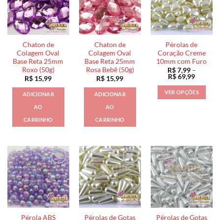
Chaton de
Chaton de
Pérolas de
Colagem Oval
Colagem Oval
Coração Creme
Base Reta 25mm
Base Reta 25mm
10mm com Furo
Roxo (50g)
Rosa Bebê (50g)
R$
7,99
–
Faixa
R$
69,99
R$
15,99
R$
15,99
de
preço:
VER OPÇÕES
ADICIONAR
ADICIONAR
R$ 7,99
através
Este
AO
AO
R$ 69,9
produto
CARRINHO
CARRINHO
tem
várias
variantes.
As
opções
podem
ser
escolhidas
na
página
Pérola ABS
Pérolas de Gotas
Pérolas de Gotas