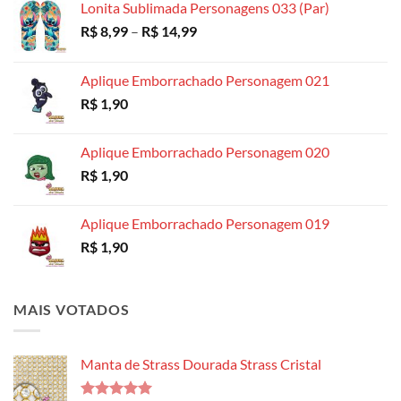
Lonita Sublimada Personagens 033 (Par)
Faixa
R$
8,99
–
R$
14,99
de
preço:
Aplique Emborrachado Personagem 021
R$ 8,99
R$
1,90
através
R$ 14,99
Aplique Emborrachado Personagem 020
R$
1,90
Aplique Emborrachado Personagem 019
R$
1,90
MAIS VOTADOS
Manta de Strass Dourada Strass Cristal