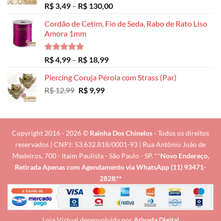
Avaliação
Faixa
R$
3,49
–
R$
130,00
5.00
de 5
de
Cordão de Cetim, Fio de Seda, Rabo de Rato Liso
preço:
Amora 1mm
R$ 3,49
através
R$ 130,00
Avaliação
Faixa
R$
4,99
–
R$
18,99
5.00
de 5
de
Piercing Coruja Pérola com Strass (Par)
preço:
O
O
R$
12,99
R$
9,99
R$ 4,99
preço
preço
através
original
atual
R$ 18,99
era:
é:
R$ 12,99.
R$ 9,99.
Copyright 2016 - 2026 ©
Rainha Dos Chinelos
- Todos os direitos
reservados | CNPJ: 53.632.818/0001-93 | Rua Antônio João de
Medeiros, 700 - Itaim Paulista - São Paulo - SP. **
Novo Endereço,
Retirada Apenas com Agendamento via
WhatsApp (11) 93471-
2828
.**
Loja Virtual desenvolvida por
Ativada Digital