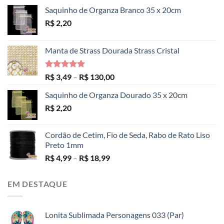
Saquinho de Organza Branco 35 x 20cm
R$
2,20
Manta de Strass Dourada Strass Cristal
Avaliação
Faixa
R$
3,49
–
R$
130,00
5.00
de 5
de
Saquinho de Organza Dourado 35 x 20cm
preço:
R$
2,20
R$ 3,49
através
R$ 130,00
Cordão de Cetim, Fio de Seda, Rabo de Rato Liso
Preto 1mm
Faixa
R$
4,99
–
R$
18,99
de
preço:
EM DESTAQUE
R$ 4,99
através
R$ 18,99
Lonita Sublimada Personagens 033 (Par)