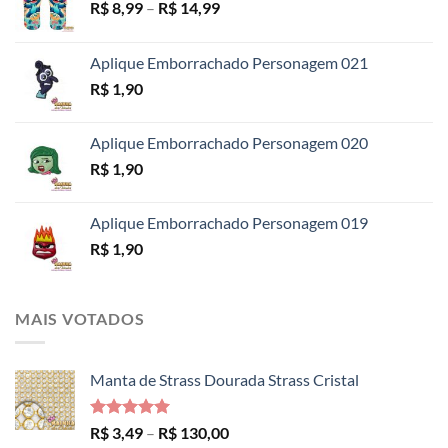
Faixa
R$
8,99
–
R$
14,99
de
preço:
Aplique Emborrachado Personagem 021
R$ 8,99
R$
1,90
através
R$ 14,99
Aplique Emborrachado Personagem 020
R$
1,90
Aplique Emborrachado Personagem 019
R$
1,90
MAIS VOTADOS
Manta de Strass Dourada Strass Cristal
Avaliação
Faixa
R$
3,49
–
R$
130,00
5.00
de 5