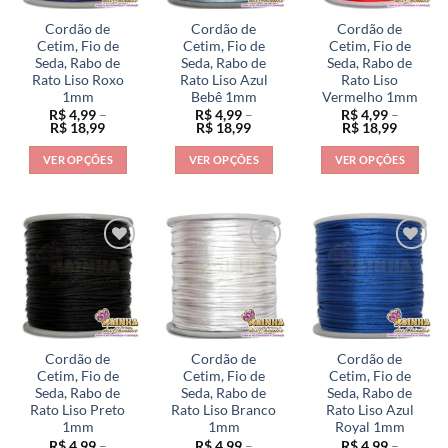
ser
ser
ser
escolhidas
escolhidas
Cordão de
Cordão de
Cordão de
escolhidas
na
na
Cetim, Fio de
Cetim, Fio de
Cetim, Fio de
na
Seda, Rabo de
Seda, Rabo de
Seda, Rabo de
página
página
Rato Liso Roxo
Rato Liso Azul
Rato Liso
página
do
do
1mm
Bebê 1mm
Vermelho 1mm
do
produto
produto
R$
4,99
–
R$
4,99
–
R$
4,99
–
produto
Faixa
Faixa
Faixa
R$
18,99
R$
18,99
R$
18,99
de
de
de
preço:
preço:
preço:
VER OPÇÕES
VER OPÇÕES
VER OPÇÕES
R$ 4,99
R$ 4,99
R$ 4,99
através
através
através
Este
Este
Este
R$ 18,99
R$ 18,99
R$ 18,9
produto
produto
produto
tem
tem
tem
várias
várias
várias
variantes.
variantes.
variantes.
As
As
As
opções
opções
opções
podem
podem
podem
ser
ser
ser
Cordão de
Cordão de
Cordão de
escolhidas
escolhidas
escolhidas
Cetim, Fio de
Cetim, Fio de
Cetim, Fio de
na
na
na
Seda, Rabo de
Seda, Rabo de
Seda, Rabo de
Rato Liso Preto
Rato Liso Branco
Rato Liso Azul
página
página
página
1mm
1mm
Royal 1mm
do
do
do
R$
4,99
–
R$
4,99
–
R$
4,99
–