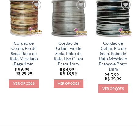
tem
várias
várias
várias
variantes.
variantes.
variantes.
As
As
As
opções
opções
opções
podem
podem
podem
ser
ser
ser
escolhidas
escolhidas
Cordão de
Cordão de
Cordão de
escolhidas
na
na
Cetim, Fio de
Cetim, Fio de
Cetim, Fio de
na
Seda, Rabo de
Seda, Rabo de
Seda, Rabo de
página
página
Rato Mesclado
Rato Liso Cinza
Rato Mesclado
página
do
do
Bege 1mm
Prata 1mm
Branco e Preto
do
produto
produto
1mm
R$
6,99
–
R$
4,99
–
produto
Faixa
Faixa
R$
29,99
R$
18,99
R$
5,99
–
de
de
Faixa
R$
25,99
preço:
preço:
de
VER OPÇÕES
VER OPÇÕES
R$ 6,99
R$ 4,99
preço:
VER OPÇÕES
através
através
Este
Este
R$ 5,99
R$ 29,99
R$ 18,99
através
Este
produto
produto
R$ 25,9
produto
tem
tem
tem
várias
várias
várias
variantes.
variantes.
variantes.
As
As
As
opções
opções
opções
podem
podem