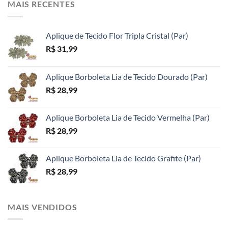
MAIS RECENTES
podem
ser
ser
ser
escolhidas
escolhidas
escolhidas
na
na
Aplique de Tecido Flor Tripla Cristal (Par)
na
página
página
R$
31,99
página
do
do
do
produto
produto
produto
Aplique Borboleta Lia de Tecido Dourado (Par)
R$
28,99
Aplique Borboleta Lia de Tecido Vermelha (Par)
R$
28,99
Aplique Borboleta Lia de Tecido Grafite (Par)
R$
28,99
MAIS VENDIDOS