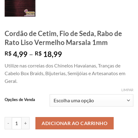
Cordão de Cetim, Fio de Seda, Rabo de
Rato Liso Vermelho Marsala 1mm
Faixa
4,99
–
18,99
R$
R$
de
Utilize nas correias dos Chinelos Havaianas, Tranças de
preço:
Cabelo Box Braids, Bijuterias, Semijóias e Artesanatos em
R$ 4,99
Geral.
através
R$ 18,99
LIMPAR
Opções de Venda
Cordão de Cetim, Fio de Seda, Rabo de Rato Liso Vermelho Marsala 
ADICIONAR AO CARRINHO