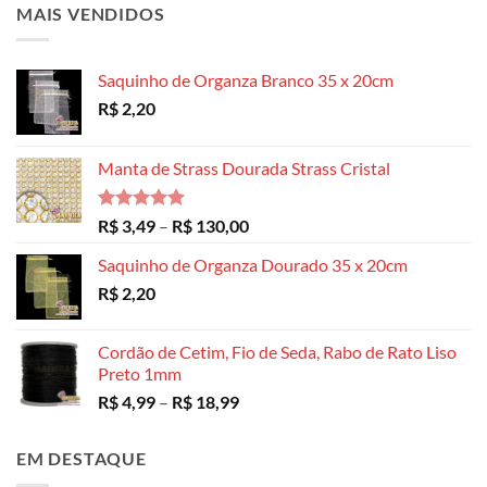
MAIS VENDIDOS
Saquinho de Organza Branco 35 x 20cm
R$
2,20
Manta de Strass Dourada Strass Cristal
Avaliação
Faixa
R$
3,49
–
R$
130,00
5.00
de 5
de
Saquinho de Organza Dourado 35 x 20cm
preço:
R$
2,20
R$ 3,49
através
R$ 130,00
Cordão de Cetim, Fio de Seda, Rabo de Rato Liso
Preto 1mm
Faixa
R$
4,99
–
R$
18,99
de
preço:
EM DESTAQUE
R$ 4,99