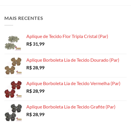
variantes.
variantes.
variantes.
As
As
As
opções
opções
opções
MAIS RECENTES
podem
podem
podem
ser
ser
ser
escolhidas
escolhidas
escolhidas
Aplique de Tecido Flor Tripla Cristal (Par)
na
na
na
R$
31,99
página
página
página
do
do
do
produto
produto
produto
Aplique Borboleta Lia de Tecido Dourado (Par)
R$
28,99
Aplique Borboleta Lia de Tecido Vermelha (Par)
R$
28,99
Aplique Borboleta Lia de Tecido Grafite (Par)
R$
28,99