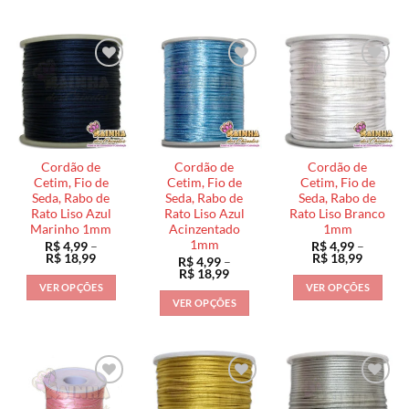
através
Este
produto
produto
R$ 18,99
produto
tem
tem
tem
várias
várias
várias
variantes.
variantes.
variantes.
As
As
As
opções
opções
opções
podem
podem
podem
ser
ser
ser
escolhidas
escolhidas
Cordão de
Cordão de
Cordão de
escolhidas
na
na
Cetim, Fio de
Cetim, Fio de
Cetim, Fio de
na
Seda, Rabo de
Seda, Rabo de
Seda, Rabo de
página
página
Rato Liso Azul
Rato Liso Azul
Rato Liso Branco
página
do
do
Marinho 1mm
Acinzentado
1mm
do
produto
produto
1mm
R$
4,99
–
R$
4,99
–
produto
Faixa
Faixa
R$
18,99
R$
18,99
R$
4,99
–
de
de
Faixa
R$
18,99
preço:
preço:
de
VER OPÇÕES
VER OPÇÕES
R$ 4,99
R$ 4,99
preço:
VER OPÇÕES
através
através
Este
Este
R$ 4,99
R$ 18,99
R$ 18,9
através
Este
produto
produto
R$ 18,99
produto
tem
tem
tem
várias
várias
várias
variantes.
variantes.
variantes.
As
As