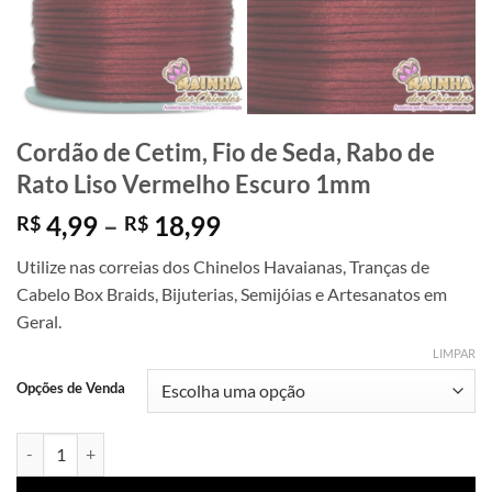
Cordão de Cetim, Fio de Seda, Rabo de
Rato Liso Vermelho Escuro 1mm
Faixa
4,99
–
18,99
R$
R$
de
Utilize nas correias dos Chinelos Havaianas, Tranças de
preço:
Cabelo Box Braids, Bijuterias, Semijóias e Artesanatos em
R$ 4,99
Geral.
através
R$ 18,99
LIMPAR
Opções de Venda
Cordão de Cetim, Fio de Seda, Rabo de Rato Liso Vermelho Escuro 1