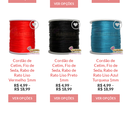
R$ 5,99
R$ 4,99
preço:
VER OPÇÕES
através
através
Este
Este
R$ 4,99
R$ 25,99
R$ 18,9
através
Este
produto
produto
R$ 18,99
produto
tem
tem
tem
várias
várias
várias
variantes.
variantes.
variantes.
As
As
As
opções
opções
opções
podem
podem
podem
ser
ser
ser
escolhidas
escolhidas
Cordão de
Cordão de
Cordão de
escolhidas
na
na
Cetim, Fio de
Cetim, Fio de
Cetim, Fio de
na
Seda, Rabo de
Seda, Rabo de
Seda, Rabo de
página
página
Rato Liso
Rato Liso Preto
Rato Liso Azul
página
do
do
Vermelho 1mm
1mm
Turquesa 1mm
do
produto
produto
R$
4,99
–
R$
4,99
–
R$
4,99
–
produto
Faixa
Faixa
Faixa
R$
18,99
R$
18,99
R$
18,99
de
de
de
preço:
preço:
preço:
VER OPÇÕES
VER OPÇÕES
VER OPÇÕES
R$ 4,99
R$ 4,99
R$ 4,99
através
através
através
Este
Este
Este
R$ 18,99
R$ 18,99
R$ 18,9
produto
produto
produto
tem
tem
tem
várias
várias
várias