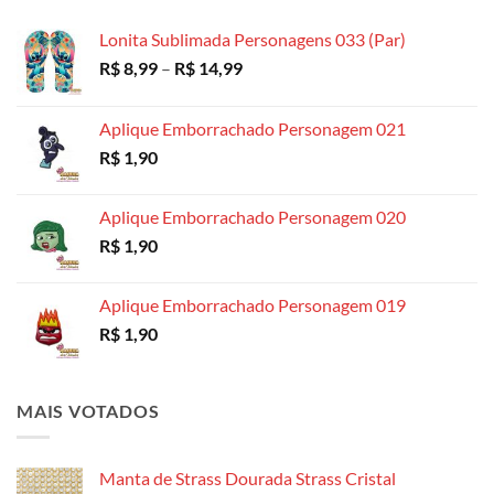
através
R$ 18,99
Lonita Sublimada Personagens 033 (Par)
Faixa
R$
8,99
–
R$
14,99
de
preço:
Aplique Emborrachado Personagem 021
R$ 8,99
R$
1,90
através
R$ 14,99
Aplique Emborrachado Personagem 020
R$
1,90
Aplique Emborrachado Personagem 019
R$
1,90
MAIS VOTADOS
Manta de Strass Dourada Strass Cristal