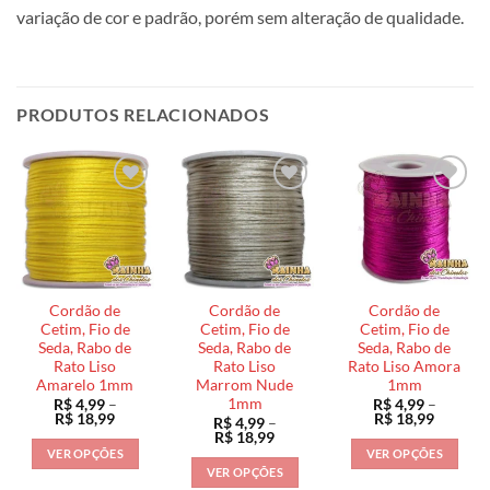
variação de cor e padrão, porém sem alteração de qualidade.
PRODUTOS RELACIONADOS
Cordão de
Cordão de
Cordão de
Cetim, Fio de
Cetim, Fio de
Cetim, Fio de
Seda, Rabo de
Seda, Rabo de
Seda, Rabo de
Rato Liso
Rato Liso
Rato Liso Amora
Amarelo 1mm
Marrom Nude
1mm
1mm
R$
4,99
–
R$
4,99
–
Faixa
Faixa
R$
18,99
R$
18,99
R$
4,99
–
de
de
Faixa
R$
18,99
preço:
preço:
de
VER OPÇÕES
VER OPÇÕES
R$ 4,99
R$ 4,99
preço:
VER OPÇÕES
através
através
Este
Este
R$ 4,99
R$ 18,99
R$ 18,9