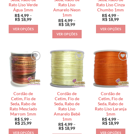
Rato Liso Verde
Rato Liso
Rato Liso Cinza
página
página
página
Água 1mm
Amarelo Neon
Chumbo 1mm
do
do
do
1mm
R$
4,99
–
R$
4,99
–
produto
produto
produto
Faixa
Faixa
R$
18,99
R$
18,99
R$
4,99
–
de
de
Faixa
R$
18,99
preço:
preço:
de
VER OPÇÕES
VER OPÇÕES
R$ 4,99
R$ 4,99
preço:
VER OPÇÕES
através
através
Este
Este
R$ 4,99
R$ 18,99
R$ 18,9
através
Este
produto
produto
R$ 18,99
produto
tem
tem
tem
várias
várias
várias
variantes.
variantes.
variantes.
As
As
As
opções
opções
opções
podem
podem
podem
ser
ser
ser
escolhidas
escolhidas
Cordão de
Cordão de
Cordão de
escolhidas
na
na
Cetim, Fio de
Cetim, Fio de
Cetim, Fio de
na
Seda, Rabo de
Seda, Rabo de
Seda, Rabo de
página
página
Rato Mesclado
Rato Liso
Rato Liso Laranja
página
do
do
Marrom 1mm
Amarelo Bebê
1mm
do
produto
produto
1mm
R$
5,99
–
R$
4,99
–
produto
Faixa
Faixa
R$
25,99
R$
18,99
R$
4,99
–
de
de
Faixa
R$
18,99
preço:
preço:
de
VER OPÇÕES
VER OPÇÕES