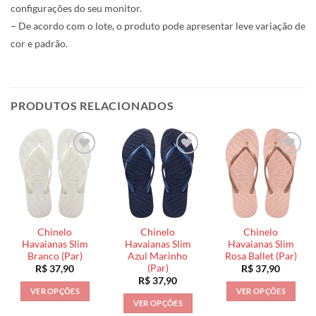
configurações do seu monitor.
– De acordo com o lote, o produto pode apresentar leve variação de
cor e padrão.
PRODUTOS RELACIONADOS
Chinelo
Chinelo
Chinelo
Havaianas Slim
Havaianas Slim
Havaianas Slim
Branco (Par)
Azul Marinho
Rosa Ballet (Par)
(Par)
R$
37,90
R$
37,90
R$
37,90
VER OPÇÕES
VER OPÇÕES
VER OPÇÕES
Este
Este