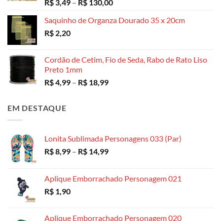
Avaliação
Faixa
R$
3,49
–
R$
130,00
5.00
de 5
de
Saquinho de Organza Dourado 35 x 20cm
preço:
R$
2,20
R$ 3,49
através
R$ 130,00
Cordão de Cetim, Fio de Seda, Rabo de Rato Liso
Preto 1mm
Faixa
R$
4,99
–
R$
18,99
de
preço:
EM DESTAQUE
R$ 4,99
através
R$ 18,99
Lonita Sublimada Personagens 033 (Par)
Faixa
R$
8,99
–
R$
14,99
de
preço:
Aplique Emborrachado Personagem 021
R$ 8,99
R$
1,90
através
R$ 14,99
Aplique Emborrachado Personagem 020