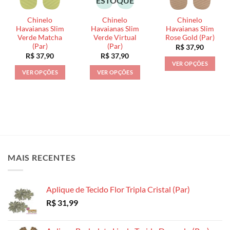
ESTOQUE
podem
podem
ser
ser
ser
escolhidas
Chinelo
Chinelo
Chinelo
escolhidas
escolhidas
na
Havaianas Slim
Havaianas Slim
Havaianas Slim
na
na
Verde Matcha
Verde Virtual
Rose Gold (Par)
página
(Par)
(Par)
R$
37,90
página
página
do
R$
37,90
R$
37,90
do
do
produto
VER OPÇÕES
produto
produto
VER OPÇÕES
VER OPÇÕES
Este
Este
Este
produto
produto
produto
tem
tem
tem
várias
várias
várias
variantes.
variantes.
variantes.
As
As
As
opções
opções
opções
podem
MAIS RECENTES
podem
podem
ser
ser
ser
escolhidas
escolhidas
escolhidas
na
Aplique de Tecido Flor Tripla Cristal (Par)
na
na
página
R$
31,99
página
página
do
do
do
produto
produto
produto