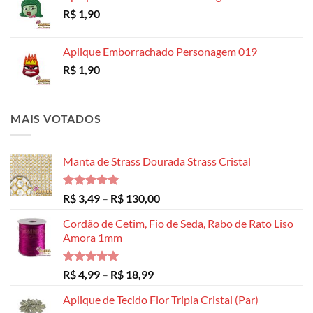
R$
1,90
Aplique Emborrachado Personagem 019
R$
1,90
MAIS VOTADOS
Manta de Strass Dourada Strass Cristal
Avaliação
Faixa
R$
3,49
–
R$
130,00
5.00
de 5
de
Cordão de Cetim, Fio de Seda, Rabo de Rato Liso
preço:
Amora 1mm
R$ 3,49
através
R$ 130,00
Avaliação
Faixa
R$
4,99
–
R$
18,99
5.00
de 5
de
Aplique de Tecido Flor Tripla Cristal (Par)
preço: