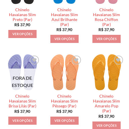
podem
podem
podem
ser
ser
ser
Chinelo
Chinelo
Chinelo
escolhidas
escolhidas
escolhidas
Havaianas Slim
Havaianas Slim
Havaianas Slim
na
na
na
Preto (Par)
Azul Brilhante
Rosa Chiffon
(Par)
(Par)
R$
37,90
página
página
página
R$
37,90
R$
37,90
do
do
do
VER OPÇÕES
produto
produto
produto
VER OPÇÕES
VER OPÇÕES
Este
Este
Este
produto
produto
produto
tem
tem
tem
várias
várias
várias
variantes.
variantes.
variantes.
As
As
As
opções
FORA DE
opções
opções
podem
ESTOQUE
podem
podem
ser
ser
ser
escolhidas
Chinelo
Chinelo
Chinelo
escolhidas
escolhidas
na
Havaianas Slim
Havaianas Slim
Havaianas Slim
na
na
Brisa Lilás (Par)
Pêssego (Par)
Amarelo Pop
página
(Par)
R$
37,90
R$
37,90
página
página
do
R$
37,90
do
do
produto
VER OPÇÕES
VER OPÇÕES
produto
produto
VER OPÇÕES
Este
Este