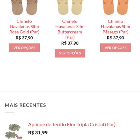
opções
opções
opções
podem
podem
podem
ser
ser
ser
escolhidas
Chinelo
Chinelo
Chinelo
escolhidas
escolhidas
na
Havaianas Slim
Havaianas Slim
Havaianas Slim
na
na
Rose Gold (Par)
Buttercream
Pêssego (Par)
página
(Par)
R$
37,90
R$
37,90
página
página
do
R$
37,90
do
do
produto
VER OPÇÕES
VER OPÇÕES
produto
produto
VER OPÇÕES
Este
Este
Este
produto
produto
produto
tem
tem
tem
várias
várias
várias
variantes.
variantes.
variantes.
As
As
As
opções
opções
opções
podem
podem
MAIS RECENTES
podem
ser
ser
ser
escolhidas
escolhidas
escolhidas
na
na
Aplique de Tecido Flor Tripla Cristal (Par)
na
página
página
R$
31,99
página
do
do
do