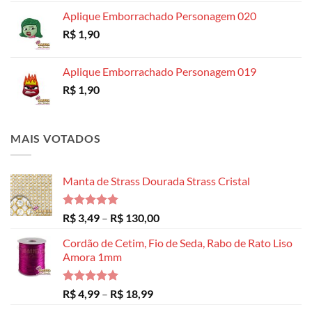
Aplique Emborrachado Personagem 020
R$
1,90
Aplique Emborrachado Personagem 019
R$
1,90
MAIS VOTADOS
Manta de Strass Dourada Strass Cristal
Avaliação
Faixa
R$
3,49
–
R$
130,00
5.00
de 5
de
Cordão de Cetim, Fio de Seda, Rabo de Rato Liso
preço:
Amora 1mm
R$ 3,49
através
R$ 130,00
Avaliação
Faixa
R$
4,99
–
R$
18,99
5.00
de 5
de