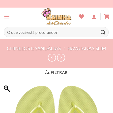
Skip
to
content
Pesquisar
por:
CHINELOS E SANDÁLIAS
/
HAVAIANAS SLIM
FILTRAR