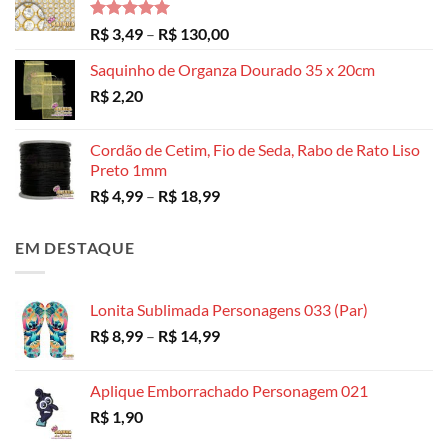
Avaliação
Faixa
R$
3,49
–
R$
130,00
5.00
de 5
de
Saquinho de Organza Dourado 35 x 20cm
preço:
R$
2,20
R$ 3,49
através
R$ 130,00
Cordão de Cetim, Fio de Seda, Rabo de Rato Liso
Preto 1mm
Faixa
R$
4,99
–
R$
18,99
de
preço:
EM DESTAQUE
R$ 4,99
através
R$ 18,99
Lonita Sublimada Personagens 033 (Par)
Faixa
R$
8,99
–
R$
14,99
de
preço:
Aplique Emborrachado Personagem 021
R$ 8,99
R$
1,90
através
R$ 14,99