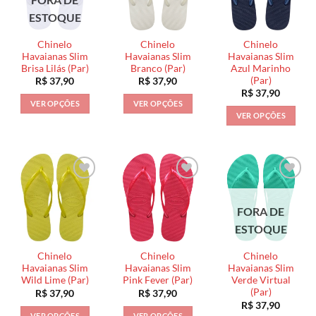
opções
opções
podem
ESTOQUE
podem
podem
ser
ser
ser
escolhidas
Chinelo
Chinelo
Chinelo
escolhidas
escolhidas
na
Havaianas Slim
Havaianas Slim
Havaianas Slim
na
na
Brisa Lilás (Par)
Branco (Par)
Azul Marinho
página
(Par)
R$
37,90
R$
37,90
página
página
do
R$
37,90
do
do
produto
VER OPÇÕES
VER OPÇÕES
produto
produto
VER OPÇÕES
Este
Este
Este
produto
produto
produto
tem
tem
tem
várias
várias
várias
variantes.
variantes.
variantes.
As
As
As
opções
opções
FORA DE
opções
podem
podem
ESTOQUE
podem
ser
ser
ser
escolhidas
escolhidas
Chinelo
Chinelo
Chinelo
escolhidas
na
na
Havaianas Slim
Havaianas Slim
Havaianas Slim
na
Wild Lime (Par)
Pink Fever (Par)
Verde Virtual
página
página
(Par)
R$
37,90
R$
37,90
página
do
do
R$
37,90
do
produto
produto
VER OPÇÕES
VER OPÇÕES