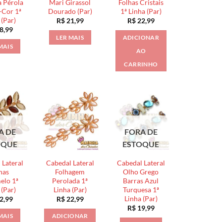
a Pérola
Mari Girassol
Folhas Cristais
-Cor 1ª
Dourado (Par)
1ª Linha (Par)
 (Par)
R$
21,99
R$
22,99
8,99
LER MAIS
ADICIONAR
MAIS
AO
CARRINHO
A DE
FORA DE
OQUE
ESTOQUE
 Lateral
Cabedal Lateral
Cabedal Lateral
has
Folhagem
Olho Grego
elo 1ª
Perolada 1ª
Barras Azul
 (Par)
Linha (Par)
Turquesa 1ª
Linha (Par)
2,99
R$
22,99
R$
19,99
MAIS
ADICIONAR