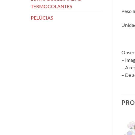
TERMOCOLANTES
Peso l
PELÚCIAS
Unidad
Obser
– Imag
– A re
– De a
PRO