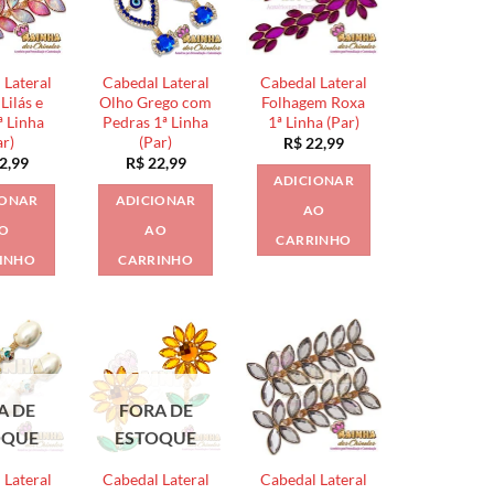
 Lateral
Cabedal Lateral
Cabedal Lateral
Lilás e
Olho Grego com
Folhagem Roxa
ª Linha
Pedras 1ª Linha
1ª Linha (Par)
ar)
(Par)
R$
22,99
2,99
R$
22,99
ADICIONAR
IONAR
ADICIONAR
AO
O
AO
CARRINHO
INHO
CARRINHO
A DE
FORA DE
OQUE
ESTOQUE
 Lateral
Cabedal Lateral
Cabedal Lateral