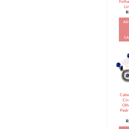
Folha
Li
R
AD
CA
Cabe
Cír
Olh
Pedr
R