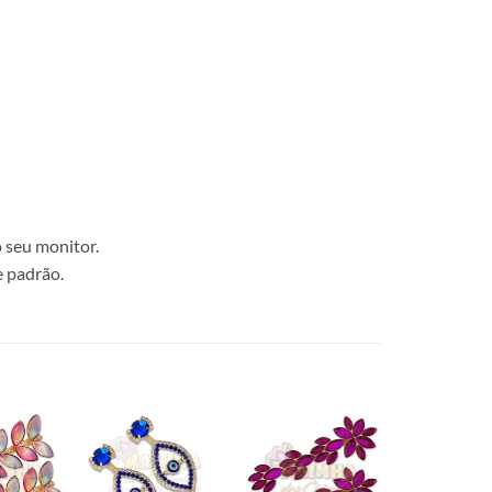
 seu monitor.
e padrão.