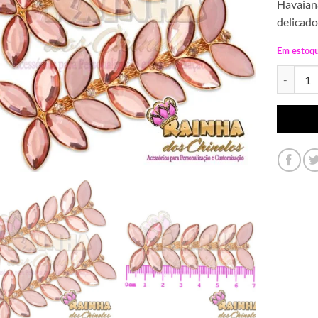
Havaiana
delicado
Em estoq
Cabedal L