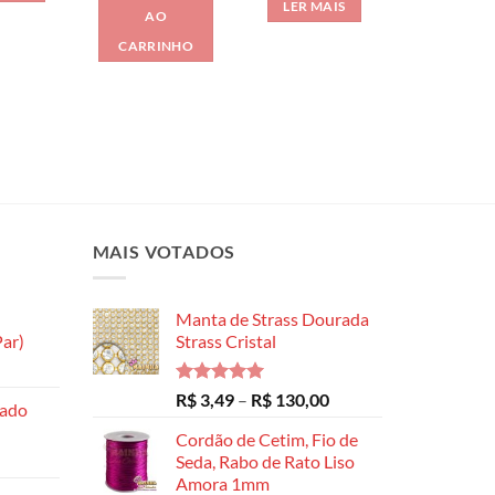
LER MAIS
AO
CARRINHO
MAIS VOTADOS
Manta de Strass Dourada
ar)
Strass Cristal
Faixa
de
Avaliação
Faixa
R$
3,49
–
R$
130,00
hado
preço:
5.00
de 5
de
R$ 8,99
Cordão de Cetim, Fio de
preço:
através
Seda, Rabo de Rato Liso
R$ 3,49
Amora 1mm
R$ 14,99
através