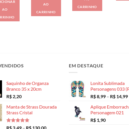
ICIONAR
AO
CARRINHO
AO
CARRINHO
RRINHO
VENDIDOS
EM DESTAQUE
Saquinho de Organza
Lonita Sublimada
Branco 35 x 20cm
Personagens 033 (P
R$
2,20
R$
8,99
–
R$
14,99
Manta de Strass Dourada
Aplique Emborrac
Strass Cristal
Personagem 021
R$
1,90
Avaliação
Faixa
R$
3,49
–
R$
130,00