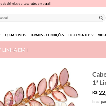
ão de chinelos e artesanatos em geral!
QUEM SOMOS
TERMOS E CONDIÇÕES
DEPOIMENTOS
VIDE
 LINHA EM I
Cabe
1ª Li
22
R$
Ideal pa