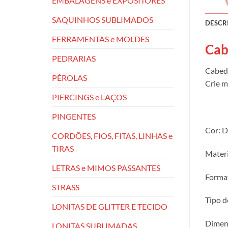
EMBALAGENS e EXPOSITORES
SAQUINHOS SUBLIMADOS
DESCR
FERRAMENTAS e MOLDES
Cab
PEDRARIAS
Cabeda
PÉROLAS
Crie m
PIERCINGS e LAÇOS
PINGENTES
Cor: 
CORDÕES, FIOS, FITAS, LINHAS e
TIRAS
Materi
LETRAS e MIMOS PASSANTES
Format
STRASS
Tipo d
LONITAS DE GLITTER E TECIDO
Dimens
LONITAS SUBLIMADAS