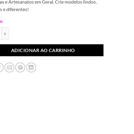
s e Artesanatos em Geral. Crie modelos lindos,
s e diferentes!
ue
ateral Folhas Rosa Bebê 1ª Linha (Par) quantidade
ADICIONAR AO CARRINHO