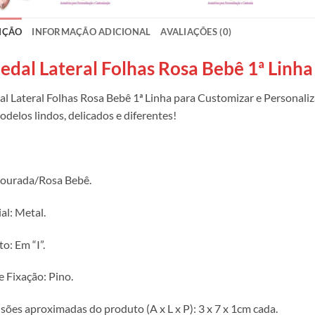
IÇÃO
INFORMAÇÃO ADICIONAL
AVALIAÇÕES (0)
edal Lateral Folhas Rosa Bebê 1ª Linha 
l Lateral Folhas Rosa Bebê 1ª Linha para Customizar e Personaliz
odelos lindos, delicados e diferentes!
Dourada/Rosa Bebê.
al: Metal.
o: Em “I”.
e Fixação: Pino.
ões aproximadas do produto (A x L x P): 3 x 7 x 1cm cada.