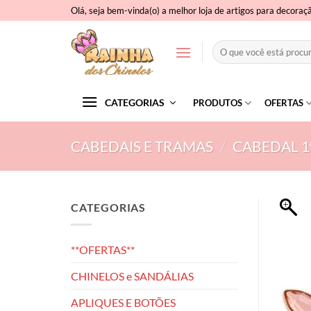
Skip
Olá, seja bem-vinda(o) a melhor loja de artigos para decoraç
to
content
Pesquisar
por:
CATEGORIAS
PRODUTOS
OFERTAS
CABEDAIS E TRAMAS
/
CABEDAL 1ª
CATEGORIAS
**OFERTAS**
CHINELOS e SANDÁLIAS
APLIQUES E BOTÕES