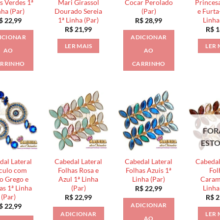
s Verdes 1ª
Mari Girassol
Cocar Perolado
Princes
nha (Par)
Dourado Sereia
(Par)
e Furta
1ª Linha (Par)
Linha
$
22,99
R$
28,99
R$
21,99
R$
1
ICIONAR
ADICIONAR
LER MAIS
LER 
AO
AO
RRINHO
CARRINHO
FOR
EST
dal Lateral
Cabedal Lateral
Cabedal Lateral
Cabedal
culo com
Folhas Rosa e
Folhas Azuis 1ª
Fol
o Grego e
Azul 1ª Linha
Linha (Par)
Caram
as 1ª Linha
(Par)
Linha
R$
22,99
(Par)
R$
22,99
R$
2
ADICIONAR
$
22,99
ADICIONAR
LER 
AO