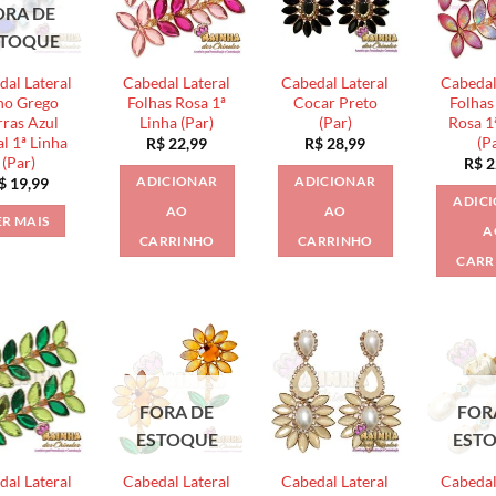
ORA DE
STOQUE
dal Lateral
Cabedal Lateral
Cabedal Lateral
Cabedal
ho Grego
Folhas Rosa 1ª
Cocar Preto
Folhas 
rras Azul
Linha (Par)
(Par)
Rosa 1
l 1ª Linha
(P
R$
22,99
R$
28,99
(Par)
R$
2
ADICIONAR
ADICIONAR
$
19,99
ADIC
AO
AO
ER MAIS
A
CARRINHO
CARRINHO
CARR
FORA DE
FOR
ESTOQUE
EST
dal Lateral
Cabedal Lateral
Cabedal Lateral
Cabedal