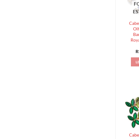
F
E
Cabe
Ol
Ba
Roya
R
L
Cabe