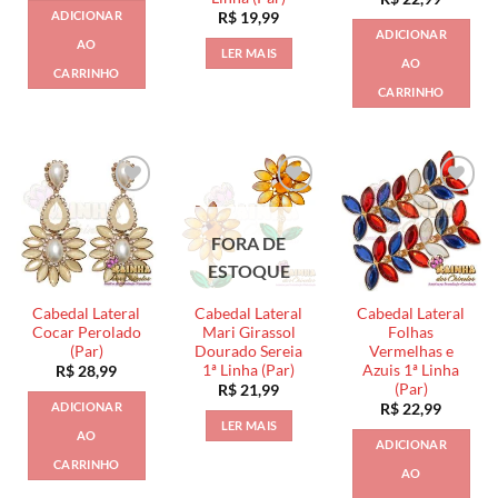
ADICIONAR
R$
19,99
ADICIONAR
AO
LER MAIS
AO
CARRINHO
CARRINHO
FORA DE
ESTOQUE
Cabedal Lateral
Cabedal Lateral
Cabedal Lateral
Cocar Perolado
Mari Girassol
Folhas
(Par)
Dourado Sereia
Vermelhas e
1ª Linha (Par)
Azuis 1ª Linha
R$
28,99
(Par)
R$
21,99
ADICIONAR
R$
22,99
LER MAIS
AO
ADICIONAR
CARRINHO
AO