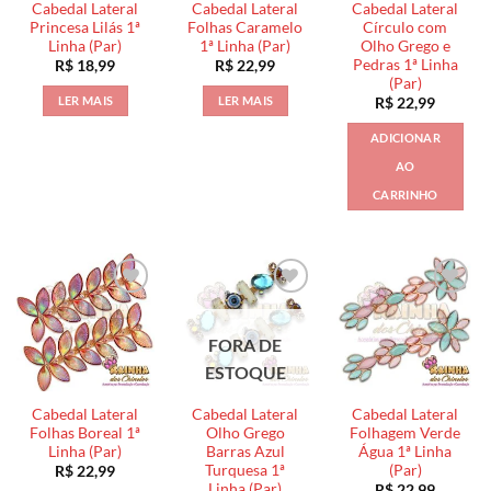
Cabedal Lateral
Cabedal Lateral
Cabedal Lateral
Princesa Lilás 1ª
Folhas Caramelo
Círculo com
Linha (Par)
1ª Linha (Par)
Olho Grego e
Pedras 1ª Linha
R$
18,99
R$
22,99
(Par)
LER MAIS
LER MAIS
R$
22,99
ADICIONAR
AO
CARRINHO
FORA DE
ESTOQUE
Cabedal Lateral
Cabedal Lateral
Cabedal Lateral
Folhas Boreal 1ª
Olho Grego
Folhagem Verde
Linha (Par)
Barras Azul
Água 1ª Linha
Turquesa 1ª
(Par)
R$
22,99
Linha (Par)
R$
22,99