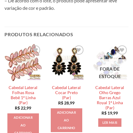
– De acordo com o lote, o produto pode apresentar leve
variação de cor e padrão.
PRODUTOS RELACIONADOS
FORA DE
ESTOQUE
Cabedal Lateral
Cabedal Lateral
Cabedal Lateral
Folhas Rosa
Cocar Preto
Olho Grego
Bebê 1ª Linha
(Par)
Barras Azul
(Par)
Royal 1ª Linha
R$
28,99
(Par)
R$
22,99
ADICIONAR
R$
19,99
ADICIONAR
AO
LER MAIS
AO
CARRINHO
CARRINHO