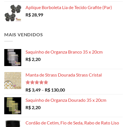
Aplique Borboleta Lia de Tecido Grafite (Par)
R$
28,99
MAIS VENDIDOS
Saquinho de Organza Branco 35 x 20cm
R$
2,20
Manta de Strass Dourada Strass Cristal
Avaliação
Faixa
R$
3,49
–
R$
130,00
5.00
de 5
de
Saquinho de Organza Dourado 35 x 20cm
preço:
R$
2,20
R$ 3,49
através
R$ 130,00
Cordão de Cetim, Fio de Seda, Rabo de Rato Liso