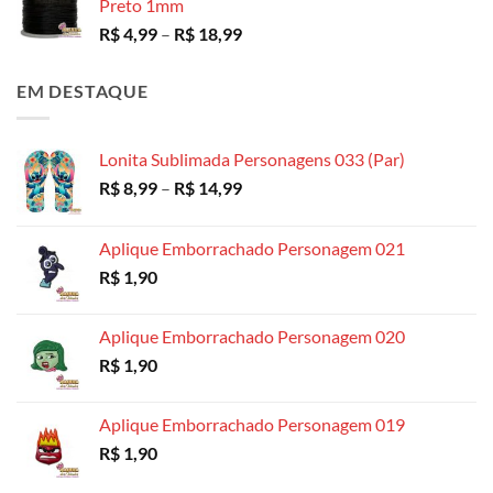
Preto 1mm
Faixa
R$
4,99
–
R$
18,99
de
preço:
EM DESTAQUE
R$ 4,99
através
R$ 18,99
Lonita Sublimada Personagens 033 (Par)
Faixa
R$
8,99
–
R$
14,99
de
preço:
Aplique Emborrachado Personagem 021
R$ 8,99
R$
1,90
através
R$ 14,99
Aplique Emborrachado Personagem 020
R$
1,90
Aplique Emborrachado Personagem 019
R$
1,90