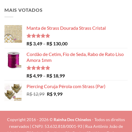
MAIS VOTADOS
Manta de Strass Dourada Strass Cristal
Avaliação
Faixa
R$
3,49
–
R$
130,00
5.00
de 5
de
Cordão de Cetim, Fio de Seda, Rabo de Rato Liso
preço:
Amora 1mm
R$ 3,49
através
R$ 130,00
Avaliação
Faixa
R$
4,99
–
R$
18,99
5.00
de 5
de
Piercing Coruja Pérola com Strass (Par)
preço:
O
O
R$
12,99
R$
9,99
R$ 4,99
preço
preço
através
original
atual
R$ 18,99
era:
é:
R$ 12,99.
R$ 9,99.
Copyright 2016 - 2026 ©
Rainha Dos Chinelos
- Todos os direitos
reservados | CNPJ: 53.632.818/0001-93 | Rua Antônio João de