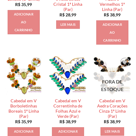
Cristal 1ª Linha
Vermelhos 1ª
R$
35,99
(Par)
Linha (Par)
ADICIONAR
R$
28,99
R$
38,99
AO
LER MAIS
ADICIONAR
CARRINHO
AO
CARRINHO
FORA DE
ESTOQUE
Cabedal em V
Cabedal em V
Cabedal em V
Borboletinhas
Correntinha de
Aedra Corações
Boreais 1ª Linha
Folhas Azul e
Cinza 1ª Linha
(Par)
Verde (Par)
(Par)
R$
35,99
R$
38,99
R$
38,99
ADICIONAR
ADICIONAR
LER MAIS