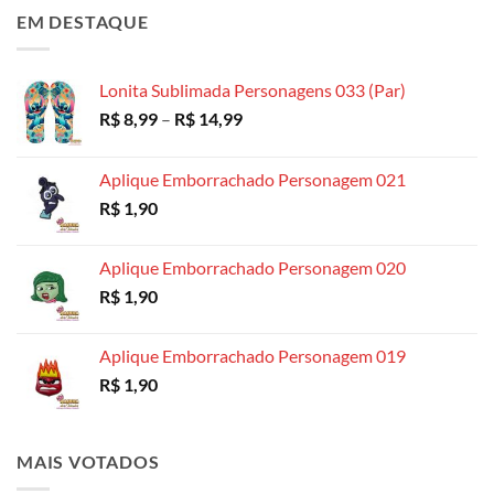
preço:
EM DESTAQUE
R$ 4,99
através
R$ 18,99
Lonita Sublimada Personagens 033 (Par)
Faixa
R$
8,99
–
R$
14,99
de
preço:
Aplique Emborrachado Personagem 021
R$ 8,99
R$
1,90
através
R$ 14,99
Aplique Emborrachado Personagem 020
R$
1,90
Aplique Emborrachado Personagem 019
R$
1,90
MAIS VOTADOS