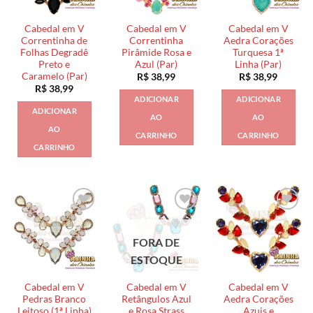
Cabedal em V
Cabedal em V
Cabedal em V
Correntinha de
Correntinha
Aedra Corações
Folhas Degradê
Pirâmide Rosa e
Turquesa 1ª
Preto e
Azul (Par)
Linha (Par)
Caramelo (Par)
R$
38,99
R$
38,99
R$
38,99
ADICIONAR
ADICIONAR
ADICIONAR
AO
AO
AO
CARRINHO
CARRINHO
CARRINHO
FORA DE
ESTOQUE
Cabedal em V
Cabedal em V
Cabedal em V
Pedras Branco
Retângulos Azul
Aedra Corações
Leitoso (1ª Linha)
e Rosa Strass
Azuis e