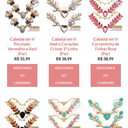
Cabedal em V
Cabedal em V
Cabedal em V
Perolado
Aedra Corações
Correntinha de
Vermelho e Azul
Cristal 1ª Linha
Folhas Rosa
(Par)
(Par)
(Par)
R$
35,99
R$
38,99
R$
38,99
ADICIONAR
ADICIONAR
ADICIONAR
AO
AO
AO
CARRINHO
CARRINHO
CARRINHO