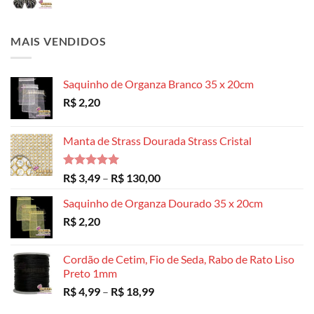
MAIS VENDIDOS
Saquinho de Organza Branco 35 x 20cm
R$
2,20
Manta de Strass Dourada Strass Cristal
Avaliação
Faixa
R$
3,49
–
R$
130,00
5.00
de 5
de
Saquinho de Organza Dourado 35 x 20cm
preço:
R$
2,20
R$ 3,49
através
R$ 130,00
Cordão de Cetim, Fio de Seda, Rabo de Rato Liso
Preto 1mm
Faixa
R$
4,99
–
R$
18,99
de