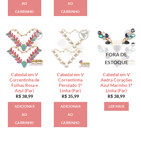
AO
AO
CARRINHO
CARRINHO
FORA DE
ESTOQUE
Cabedal em V
Cabedal em V
Cabedal em V
Correntinha de
Correntinha
Aedra Corações
Folhas Rosa e
Perolado 1ª
Azul Marinho 1ª
Azul (Par)
Linha (Par)
Linha (Par)
R$
38,99
R$
35,99
R$
38,99
ADICIONAR
ADICIONAR
LER MAIS
AO
AO
CARRINHO
CARRINHO