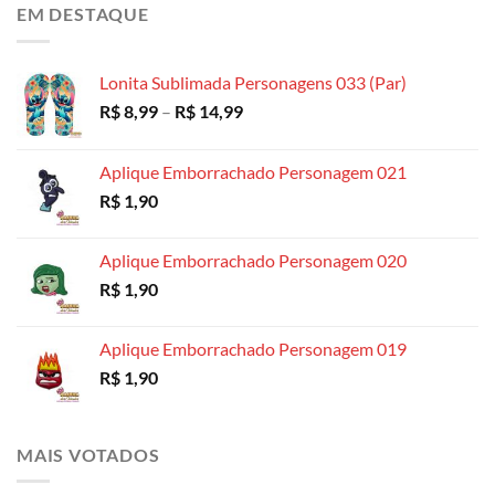
preço:
EM DESTAQUE
R$ 4,99
através
R$ 18,99
Lonita Sublimada Personagens 033 (Par)
Faixa
R$
8,99
–
R$
14,99
de
preço:
Aplique Emborrachado Personagem 021
R$ 8,99
R$
1,90
através
R$ 14,99
Aplique Emborrachado Personagem 020
R$
1,90
Aplique Emborrachado Personagem 019
R$
1,90
MAIS VOTADOS