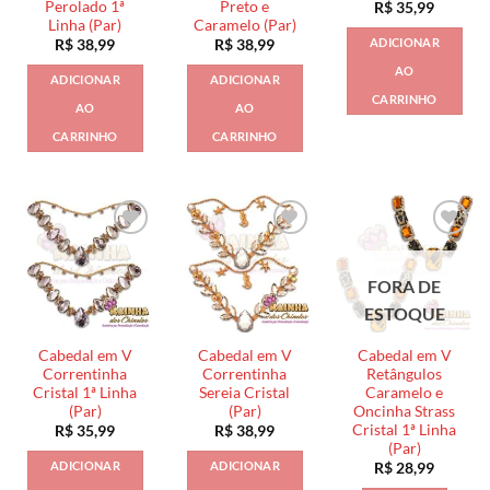
Perolado 1ª
Preto e
R$
35,99
Linha (Par)
Caramelo (Par)
ADICIONAR
R$
38,99
R$
38,99
AO
ADICIONAR
ADICIONAR
CARRINHO
AO
AO
CARRINHO
CARRINHO
FORA DE
ESTOQUE
Cabedal em V
Cabedal em V
Cabedal em V
Correntinha
Correntinha
Retângulos
Cristal 1ª Linha
Sereia Cristal
Caramelo e
(Par)
(Par)
Oncinha Strass
Cristal 1ª Linha
R$
35,99
R$
38,99
(Par)
ADICIONAR
ADICIONAR
R$
28,99