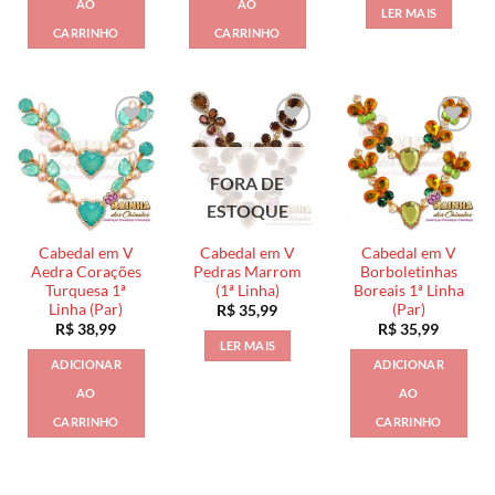
AO
AO
LER MAIS
CARRINHO
CARRINHO
FORA DE
ESTOQUE
Cabedal em V
Cabedal em V
Cabedal em V
Aedra Corações
Pedras Marrom
Borboletinhas
Turquesa 1ª
(1ª Linha)
Boreais 1ª Linha
Linha (Par)
(Par)
R$
35,99
R$
38,99
R$
35,99
LER MAIS
ADICIONAR
ADICIONAR
AO
AO
CARRINHO
CARRINHO