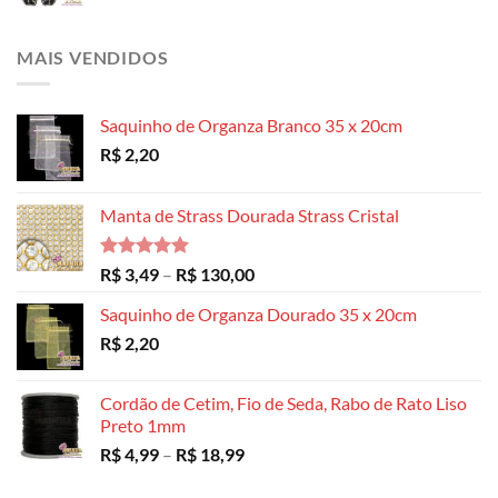
MAIS VENDIDOS
Saquinho de Organza Branco 35 x 20cm
R$
2,20
Manta de Strass Dourada Strass Cristal
Avaliação
Faixa
R$
3,49
–
R$
130,00
5.00
de 5
de
Saquinho de Organza Dourado 35 x 20cm
preço:
R$
2,20
R$ 3,49
através
R$ 130,00
Cordão de Cetim, Fio de Seda, Rabo de Rato Liso
Preto 1mm
Faixa
R$
4,99
–
R$
18,99
de