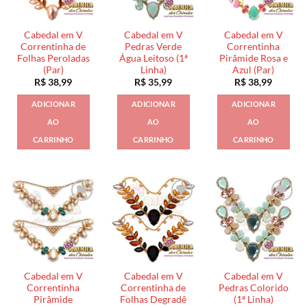
Cabedal em V
Cabedal em V
Cabedal em V
Correntinha de
Pedras Verde
Correntinha
Folhas Peroladas
Água Leitoso (1ª
Pirâmide Rosa e
(Par)
Linha)
Azul (Par)
R$
38,99
R$
35,99
R$
38,99
ADICIONAR
ADICIONAR
ADICIONAR
AO
AO
AO
CARRINHO
CARRINHO
CARRINHO
Cabedal em V
Cabedal em V
Cabedal em V
Correntinha
Correntinha de
Pedras Colorido
Pirâmide
Folhas Degradê
(1ª Linha)