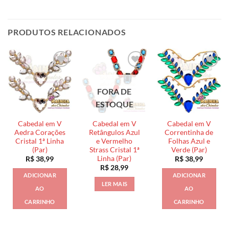
PRODUTOS RELACIONADOS
FORA DE
ESTOQUE
Cabedal em V
Cabedal em V
Cabedal em V
Aedra Corações
Retângulos Azul
Correntinha de
Cristal 1ª Linha
e Vermelho
Folhas Azul e
(Par)
Strass Cristal 1ª
Verde (Par)
Linha (Par)
R$
38,99
R$
38,99
R$
28,99
ADICIONAR
ADICIONAR
LER MAIS
AO
AO
CARRINHO
CARRINHO