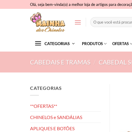
Skip
Olá, seja bem-vinda(o) a melhor loja de artigos para decoraç
to
content
Pesquisar
por:
CATEGORIAS
PRODUTOS
OFERTAS
CABEDAIS E TRAMAS
/
CABEDAL S
CATEGORIAS
**OFERTAS**
CHINELOS e SANDÁLIAS
APLIQUES E BOTÕES