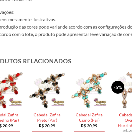
vações:
ens meramente ilustrativas.
produção das cores pode variar de acordo com as configurações do
cordo com o lote, o produto pode apresentar leve variação de cor 
DUTOS RELACIONADOS
-5%
dal Zafira
Cabedal Zafira
Cabedal Zafira
Cabeda
elho (Par)
Preto (Par)
Ciano (Par)
Ova
Florzin
$
20,99
R$
20,99
R$
20,99
R$
2