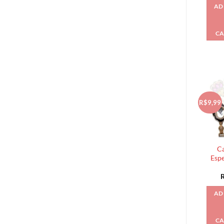
AD
CA
R$9,99
Ca
Espe
AD
CA