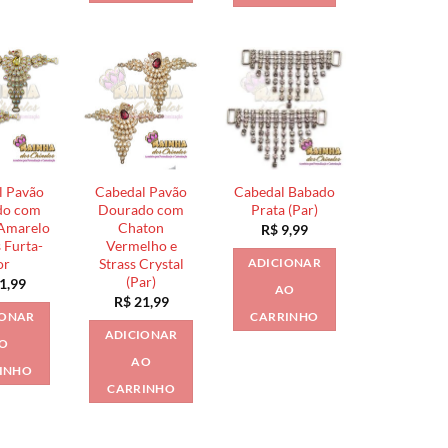
l Pavão
Cabedal Pavão
Cabedal Babado
do com
Dourado com
Prata (Par)
Amarelo
Chaton
R$
9,99
s Furta-
Vermelho e
or
Strass Crystal
ADICIONAR
(Par)
1,99
AO
R$
21,99
IONAR
CARRINHO
ADICIONAR
O
AO
INHO
CARRINHO