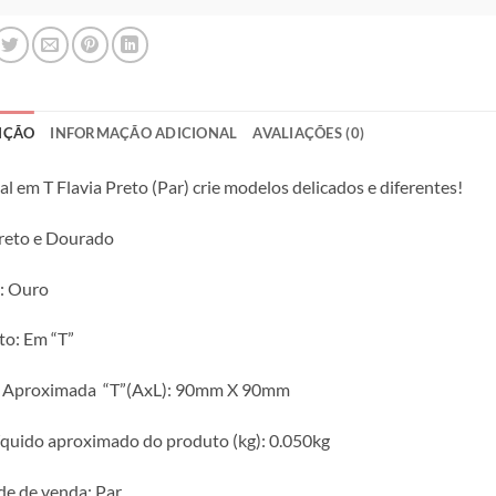
IÇÃO
INFORMAÇÃO ADICIONAL
AVALIAÇÕES (0)
l em T Flavia Preto (Par) crie modelos delicados e diferentes!
reto e Dourado
: Ouro
o: Em “T”
a Aproximada “T”(AxL): 90mm X 90mm
íquido aproximado do produto (kg): 0.050kg
e de venda: Par