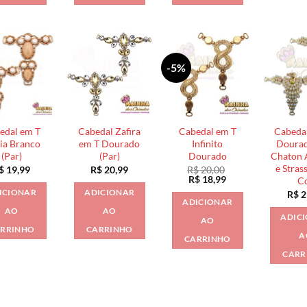
-5%
edal em T
Cabedal Zafira
Cabedal em T
Cabeda
via Branco
em T Dourado
Infinito
Doura
(Par)
(Par)
Dourado
Chaton 
e Stras
$
19,99
R$
20,99
R$
20,00
O
O
R$
18,99
C
preço
preço
ICIONAR
ADICIONAR
R$
2
original
atual
ADICIONAR
era:
é:
AO
AO
R$ 20,00.
R$ 18,99.
ADIC
AO
RRINHO
CARRINHO
A
CARRINHO
CARR