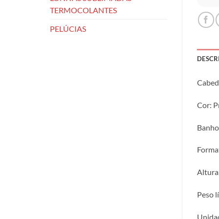
TERMOCOLANTES
PELÚCIAS
DESCR
Cabeda
Cor: P
Banho
Format
Altur
Peso l
Unidad