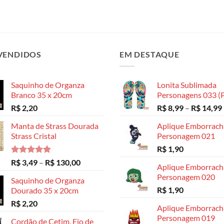
VENDIDOS
EM DESTAQUE
Saquinho de Organza
Lonita Sublimada
Branco 35 x 20cm
Personagens 033 (P
R$
2,20
R$
8,99
–
R$
14,99
Manta de Strass Dourada
Aplique Emborrac
Strass Cristal
Personagem 021
R$
1,90
Avaliação
Faixa
R$
3,49
–
R$
130,00
Aplique Emborrac
5.00
de 5
de
Personagem 020
Saquinho de Organza
preço:
R$
1,90
Dourado 35 x 20cm
R$ 3,49
R$
2,20
através
Aplique Emborrac
R$ 130,00
Personagem 019
Cordão de Cetim, Fio de