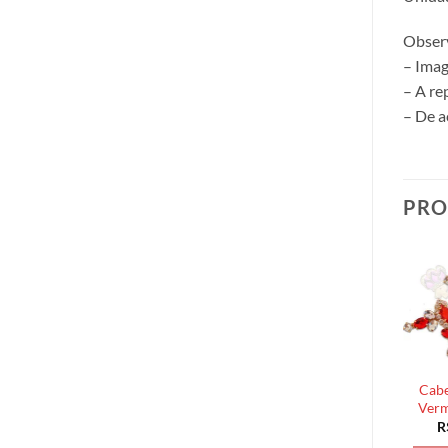
Obser
– Imag
– A re
– De a
PRO
Cabe
Verm
R