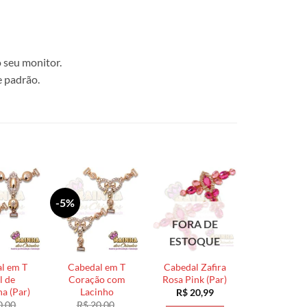
 seu monitor.
e padrão.
-5%
FORA DE
ESTOQUE
l em T
Cabedal em T
Cabedal Zafira
l de
Coração com
Rosa Pink (Par)
ha (Par)
Lacinho
R$
20,99
0,00
R$
20,00