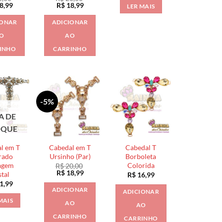
O
O
O
8,99
R$
18,99
LER MAIS
o
preço
preço
preço
nal
atual
original
atual
IONAR
ADICIONAR
é:
era:
é:
0,00.
R$ 18,99.
R$ 20,00.
R$ 18,99.
O
AO
INHO
CARRINHO
-5%
A DE
OQUE
l em T
Cabedal em T
Cabedal T
rado
Ursinho (Par)
Borboleta
agem
Colorida
R$
20,00
O
O
R$
18,99
stal
R$
16,99
preço
preço
1,99
original
atual
ADICIONAR
ADICIONAR
era:
é:
R$ 20,00.
R$ 18,99.
MAIS
AO
AO
CARRINHO
CARRINHO