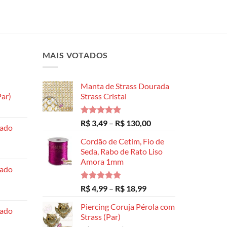
MAIS VOTADOS
Manta de Strass Dourada
ar)
Strass Cristal
Faixa
de
Avaliação
Faixa
R$
3,49
–
R$
130,00
hado
preço:
5.00
de 5
de
R$ 8,99
Cordão de Cetim, Fio de
preço:
através
Seda, Rabo de Rato Liso
R$ 3,49
Amora 1mm
R$ 14,99
através
hado
R$ 130,00
Avaliação
Faixa
R$
4,99
–
R$
18,99
5.00
de 5
de
Piercing Coruja Pérola com
preço:
hado
Strass (Par)
R$ 4,99