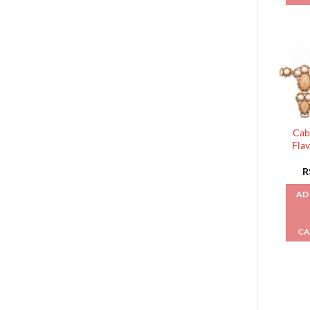
Cab
Fla
R
AD
CA