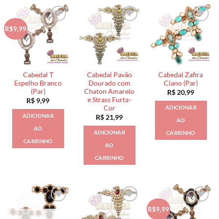
R$9,99
Cabedal T
Cabedal Pavão
Cabedal Zafira
Espelho Branco
Dourado com
Ciano (Par)
(Par)
Chaton Amarelo
R$
20,99
e Strass Furta-
R$
9,99
Cor
ADICIONAR
ADICIONAR
R$
21,99
AO
AO
ADICIONAR
CARRINHO
CARRINHO
AO
CARRINHO
R$9,99