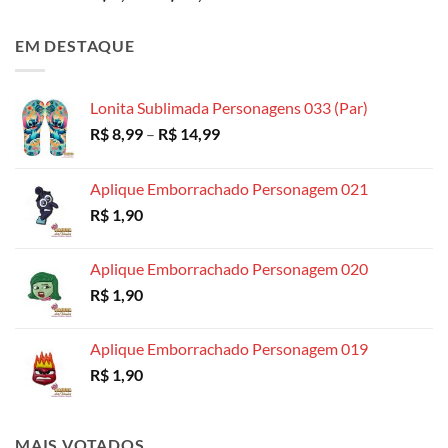
de
preço:
EM DESTAQUE
R$ 4,99
através
R$ 18,99
Lonita Sublimada Personagens 033 (Par)
Faixa
R$
8,99
–
R$
14,99
de
preço:
Aplique Emborrachado Personagem 021
R$ 8,99
R$
1,90
através
R$ 14,99
Aplique Emborrachado Personagem 020
R$
1,90
Aplique Emborrachado Personagem 019
R$
1,90
MAIS VOTADOS