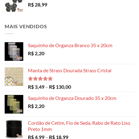
R$
28,99
MAIS VENDIDOS
Saquinho de Organza Branco 35 x 20cm
R$
2,20
Manta de Strass Dourada Strass Cristal
Avaliação
Faixa
R$
3,49
–
R$
130,00
5.00
de 5
de
Saquinho de Organza Dourado 35 x 20cm
preço:
R$
2,20
R$ 3,49
através
R$ 130,00
Cordão de Cetim, Fio de Seda, Rabo de Rato Liso
Preto 1mm
Faixa
R$
4,99
–
R$
18,99