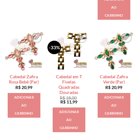
AO
CARRINHO
-33%
Cabedal Zafira
Cabedal em T
Cabedal Zafira
Rosa Bebê (Par)
Fivelas
Verde (Par)
Quadradas
R$
20,99
R$
20,99
Douradas
ADICIONAR
ADICIONAR
R$
18,00
O
O
R$
11,99
AO
AO
preço
preço
original
atual
ADICIONAR
CARRINHO
CARRINHO
era:
é:
R$ 18,00.
R$ 11,99.
AO
CARRINHO