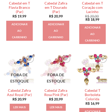
Cabedal em T
Cabedal Zafira
Cabedal em T
Flavia Branco
em T Dourado
Coração com
(Par)
(Par)
Lacinho
R$
19,99
R$
20,99
R$
20,00
O
O
R$
18,99
preço
preço
ADICIONAR
ADICIONAR
original
atual
ADICIONAR
era:
é:
AO
AO
R$ 20,00.
R$ 18,9
AO
CARRINHO
CARRINHO
CARRINHO
FORA DE
FORA DE
ESTOQUE
ESTOQUE
Cabedal Zafira
Cabedal Zafira
Cabedal T
Azul Royal (Par)
Rosa Pink (Par)
Borboleta
Colorida
R$
20,99
R$
20,99
R$
16,99
LER MAIS
LER MAIS
ADICIONAR