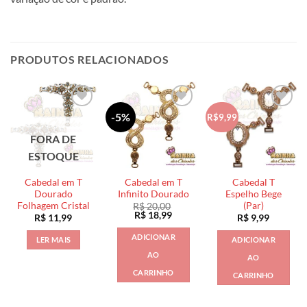
PRODUTOS RELACIONADOS
-5%
R$9,99
FORA DE
ESTOQUE
Cabedal em T
Cabedal em T
Cabedal T
Dourado
Infinito Dourado
Espelho Bege
Folhagem Cristal
(Par)
R$
20,00
O
O
R$
18,99
R$
11,99
R$
9,99
preço
preço
original
atual
ADICIONAR
LER MAIS
ADICIONAR
era:
é:
R$ 20,00.
R$ 18,99.
AO
AO
CARRINHO
CARRINHO