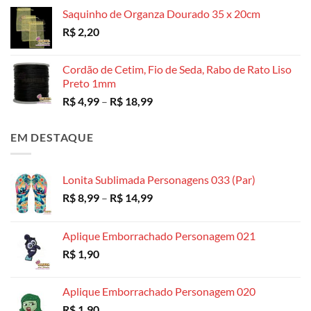
de
Saquinho de Organza Dourado 35 x 20cm
preço:
R$
2,20
R$ 3,49
através
R$ 130,00
Cordão de Cetim, Fio de Seda, Rabo de Rato Liso
Preto 1mm
Faixa
R$
4,99
–
R$
18,99
de
preço:
EM DESTAQUE
R$ 4,99
através
R$ 18,99
Lonita Sublimada Personagens 033 (Par)
Faixa
R$
8,99
–
R$
14,99
de
preço:
Aplique Emborrachado Personagem 021
R$ 8,99
R$
1,90
através
R$ 14,99
Aplique Emborrachado Personagem 020
R$
1,90