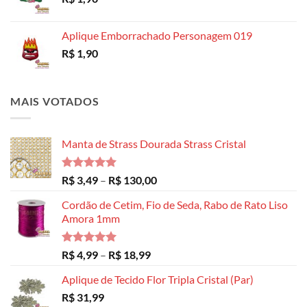
Aplique Emborrachado Personagem 019
R$
1,90
MAIS VOTADOS
Manta de Strass Dourada Strass Cristal
Avaliação
Faixa
R$
3,49
–
R$
130,00
5.00
de 5
de
Cordão de Cetim, Fio de Seda, Rabo de Rato Liso
preço:
Amora 1mm
R$ 3,49
através
R$ 130,00
Avaliação
Faixa
R$
4,99
–
R$
18,99
5.00
de 5
de
Aplique de Tecido Flor Tripla Cristal (Par)
preço:
R$
31,99
R$ 4,99