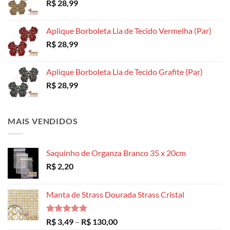
R$
28,99
Aplique Borboleta Lia de Tecido Vermelha (Par)
R$
28,99
Aplique Borboleta Lia de Tecido Grafite (Par)
R$
28,99
MAIS VENDIDOS
Saquinho de Organza Branco 35 x 20cm
R$
2,20
Manta de Strass Dourada Strass Cristal
Avaliação
Faixa
R$
3,49
–
R$
130,00
5.00
de 5