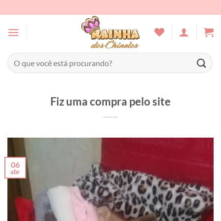
Skip
to
content
Pesquisar
por:
Fiz uma compra pelo site
06
abr