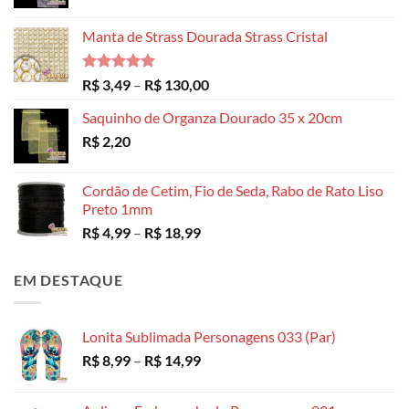
Manta de Strass Dourada Strass Cristal
Avaliação
Faixa
R$
3,49
–
R$
130,00
5.00
de 5
de
Saquinho de Organza Dourado 35 x 20cm
preço:
R$
2,20
R$ 3,49
através
R$ 130,00
Cordão de Cetim, Fio de Seda, Rabo de Rato Liso
Preto 1mm
Faixa
R$
4,99
–
R$
18,99
de
preço:
EM DESTAQUE
R$ 4,99
através
R$ 18,99
Lonita Sublimada Personagens 033 (Par)
Faixa
R$
8,99
–
R$
14,99
de
preço: