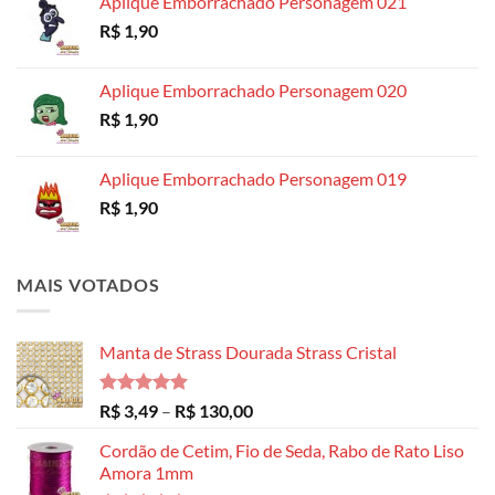
Aplique Emborrachado Personagem 021
R$ 8,99
R$
1,90
através
R$ 14,99
Aplique Emborrachado Personagem 020
R$
1,90
Aplique Emborrachado Personagem 019
R$
1,90
MAIS VOTADOS
Manta de Strass Dourada Strass Cristal
Avaliação
Faixa
R$
3,49
–
R$
130,00
5.00
de 5
de
Cordão de Cetim, Fio de Seda, Rabo de Rato Liso
preço:
Amora 1mm
R$ 3,49