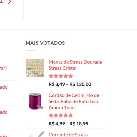
AL
MAIS VOTADOS
Manta de Strass Dourada
ar)
Strass Cristal
Faixa
de
Avaliação
Faixa
R$
3,49
–
R$
130,00
hado
preço:
5.00
de 5
de
R$ 8,99
Cordão de Cetim, Fio de
preço:
através
Seda, Rabo de Rato Liso
R$ 3,49
Amora 1mm
R$ 14,99
através
hado
R$ 130,00
Avaliação
Faixa
R$
4,99
–
R$
18,99
5.00
de 5
de
Corrente de Strass
preço:
hado