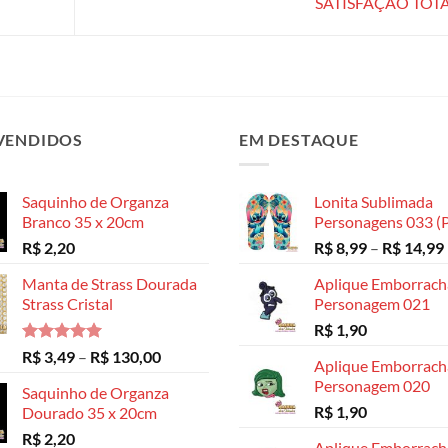
SATISFAÇÃO TOT
VENDIDOS
EM DESTAQUE
Saquinho de Organza
Lonita Sublimada
Branco 35 x 20cm
Personagens 033 (P
R$
2,20
R$
8,99
–
R$
14,99
Manta de Strass Dourada
Aplique Emborrac
Strass Cristal
Personagem 021
R$
1,90
Avaliação
Faixa
R$
3,49
–
R$
130,00
Aplique Emborrac
5.00
de 5
de
Personagem 020
Saquinho de Organza
preço:
R$
1,90
Dourado 35 x 20cm
R$ 3,49
R$
2,20
através
Aplique Emborrac