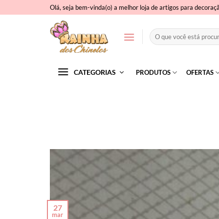
Skip
Olá, seja bem-vinda(o) a melhor loja de artigos para decoraç
to
content
Pesquisar
por:
CATEGORIAS
PRODUTOS
OFERTAS
27
mar