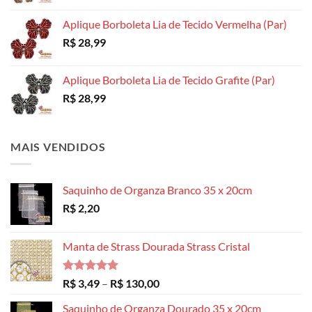
Aplique Borboleta Lia de Tecido Vermelha (Par)
R$
28,99
Aplique Borboleta Lia de Tecido Grafite (Par)
R$
28,99
MAIS VENDIDOS
Saquinho de Organza Branco 35 x 20cm
R$
2,20
Manta de Strass Dourada Strass Cristal
Avaliação
Faixa
R$
3,49
–
R$
130,00
5.00
de 5
de
Saquinho de Organza Dourado 35 x 20cm
preço: