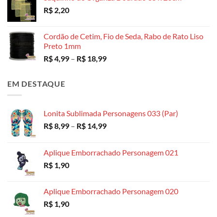
R$
2,20
R$ 3,49
através
R$ 130,00
Cordão de Cetim, Fio de Seda, Rabo de Rato Liso
Preto 1mm
Faixa
R$
4,99
–
R$
18,99
de
preço:
EM DESTAQUE
R$ 4,99
através
R$ 18,99
Lonita Sublimada Personagens 033 (Par)
Faixa
R$
8,99
–
R$
14,99
de
preço:
Aplique Emborrachado Personagem 021
R$ 8,99
R$
1,90
através
R$ 14,99
Aplique Emborrachado Personagem 020
R$
1,90