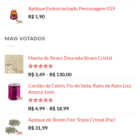
Aplique Emborrachado Personagem 019
R$
1,90
MAIS VOTADOS
Manta de Strass Dourada Strass Cristal
Avaliação
Faixa
R$
3,49
–
R$
130,00
5.00
de 5
de
Cordão de Cetim, Fio de Seda, Rabo de Rato Liso
preço:
Amora 1mm
R$ 3,49
através
R$ 130,00
Avaliação
Faixa
R$
4,99
–
R$
18,99
5.00
de 5
de
Aplique de Tecido Flor Tripla Cristal (Par)
preço:
R$
31,99
R$ 4,99
através