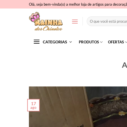
Skip
Olá, seja bem-vinda(o) a melhor loja de artigos para decoraç
to
content
Pesquisar
por:
CATEGORIAS
PRODUTOS
OFERTAS
A
17
ago