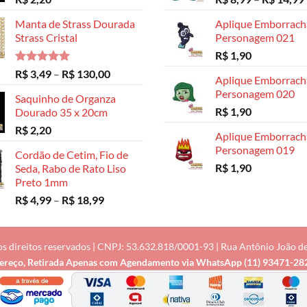
Manta de Strass Dourada
Aplique Emborrac
Strass Cristal
Personagem 021
R$
1,90
Avaliação
Faixa
R$
3,49
–
R$
130,00
Aplique Emborrac
5.00
de 5
de
Personagem 020
Saquinho de Organza
preço:
R$
1,90
Dourado 35 x 20cm
R$ 3,49
R$
2,20
através
Aplique Emborrac
R$ 130,00
Personagem 019
Cordão de Cetim, Fio de
R$
1,90
Seda, Rabo de Rato Liso
Preto 1mm
Faixa
R$
4,99
–
R$
18,99
de
preço:
R$ 4,99
os direitos reservados | CNPJ: 53.632.818/0001-93 | Rua Antônio João de M
através
ereço, Retirada Apenas com Agendamento via
WhatsApp (11) 93471-28
R$ 18,99