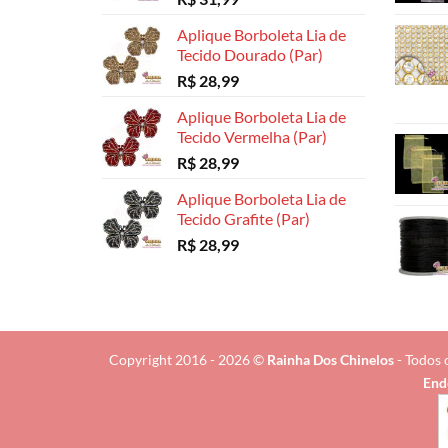
Aplique Borboleta Lia de
Tecido Dourado (Par)
R$
28,99
Aplique Borboleta Lia de
Tecido Vermelha (Par)
R$
28,99
Aplique Borboleta Lia de
Tecido Grafite (Par)
R$
28,99
Copyright 2016 - 2026 ©
Rainha Dos Chinelos
- Todos 
End