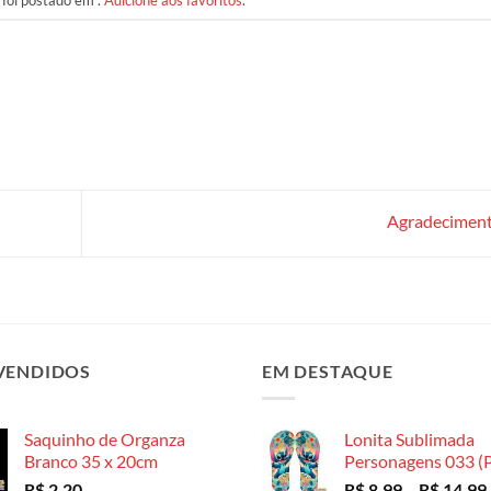
Agradecimen
VENDIDOS
EM DESTAQUE
Saquinho de Organza
Lonita Sublimada
Branco 35 x 20cm
Personagens 033 (P
R$
2,20
R$
8,99
–
R$
14,99