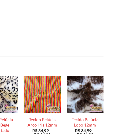
Pelúcia
Tecido Pelúcia
Tecido Pelúcia
 Bege
Arco-Íris 12mm
Lobo 12mm
rtado
R$
34,99
–
R$
34,99
–