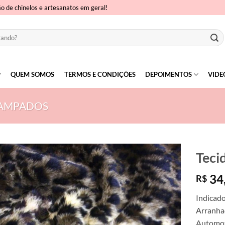
ão de chinelos e artesanatos em geral!
QUEM SOMOS
TERMOS E CONDIÇÕES
DEPOIMENTOS
VIDE
TAMPADOS
Teci
34
R$
Indicado
Arranhad
Automoti