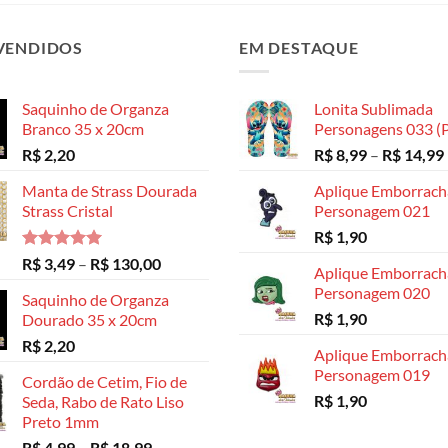
As
As
opções
opções
opções
podem
VENDIDOS
EM DESTAQUE
podem
podem
ser
ser
ser
escolhidas
escolhidas
escolhidas
na
Saquinho de Organza
Lonita Sublimada
na
na
página
Branco 35 x 20cm
Personagens 033 (P
página
página
do
R$
2,20
R$
8,99
–
R$
14,99
do
do
produto
produto
produto
Manta de Strass Dourada
Aplique Emborrac
Strass Cristal
Personagem 021
R$
1,90
Avaliação
Faixa
R$
3,49
–
R$
130,00
Aplique Emborrac
5.00
de 5
de
Personagem 020
Saquinho de Organza
preço:
R$
1,90
Dourado 35 x 20cm
R$ 3,49
R$
2,20
através
Aplique Emborrac
R$ 130,00
Personagem 019
Cordão de Cetim, Fio de
R$
1,90
Seda, Rabo de Rato Liso
Preto 1mm
Faixa
R$
4,99
–
R$
18,99