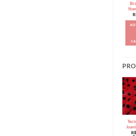
Bra
Sta
R
AD
CA
PRO
Teci
Joan
R