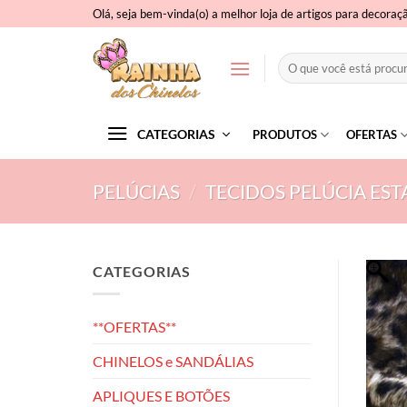
Skip
Olá, seja bem-vinda(o) a melhor loja de artigos para decoraç
to
content
Pesquisar
por:
CATEGORIAS
PRODUTOS
OFERTAS
PELÚCIAS
/
TECIDOS PELÚCIA ES
CATEGORIAS
**OFERTAS**
CHINELOS e SANDÁLIAS
APLIQUES E BOTÕES