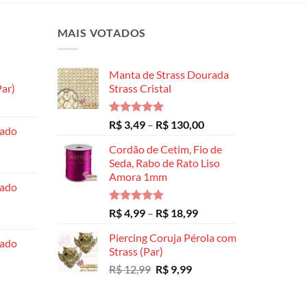
opções
opções
As
podem
podem
opções
MAIS VOTADOS
ser
ser
podem
escolhidas
escolhidas
ser
na
na
Manta de Strass Dourada
escolhidas
página
página
ar)
Strass Cristal
na
do
do
Faixa
página
produto
produto
de
Avaliação
Faixa
do
R$
3,49
–
R$
130,00
hado
preço:
5.00
de 5
de
produto
R$ 8,99
Cordão de Cetim, Fio de
preço:
através
Seda, Rabo de Rato Liso
R$ 3,49
Amora 1mm
R$ 14,99
através
hado
R$ 130,00
Avaliação
Faixa
R$
4,99
–
R$
18,99
5.00
de 5
de
Piercing Coruja Pérola com
preço:
hado
Strass (Par)
R$ 4,99
O
O
R$
12,99
R$
9,99
através
preço
preço
R$ 18,99
original
atual