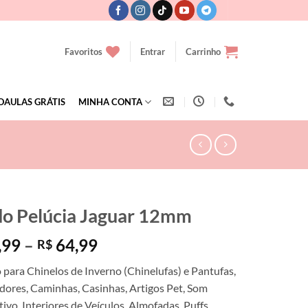
Favoritos
Entrar
Carrinho
OAULAS GRÁTIS
MINHA CONTA
do Pelúcia Jaguar 12mm
Faixa
,99
–
64,99
R$
de
 para Chinelos de Inverno (Chinelufas) e Pantufas,
preço:
ores, Caminhas, Casinhas, Artigos Pet, Som
R$ 34,99
vo, Interiores de Veículos, Almofadas, Puffs,