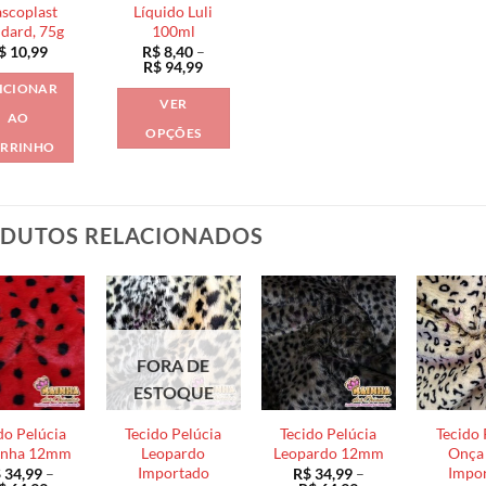
scoplast
Líquido Luli
ndard, 75g
100ml
$
10,99
R$
8,40
–
Faixa
R$
94,99
de
ICIONAR
preço:
VER
R$ 8,40
AO
através
OPÇÕES
R$ 94,99
RRINHO
Este
produto
tem
DUTOS RELACIONADOS
várias
variantes.
As
opções
podem
ser
FORA DE
escolhidas
ESTOQUE
na
do Pelúcia
Tecido Pelúcia
Tecido Pelúcia
Tecido 
página
inha 12mm
Leopardo
Leopardo 12mm
Onça
do
Importado
Impo
$
34,99
–
R$
34,99
–
produto