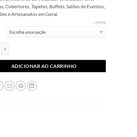
através
s, Cobertores, Tapetes, Buffets, Salões de Eventos,
R$ 64,99
es e Artesanatos em Geral.
LIMPAR
elúcia Jaguar 12mm quantidade
ADICIONAR AO CARRINHO