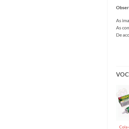
Obser
As ima
As con
De aco
VOC
Cola 