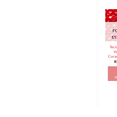
F
E
Teci
V
Cora
R
O