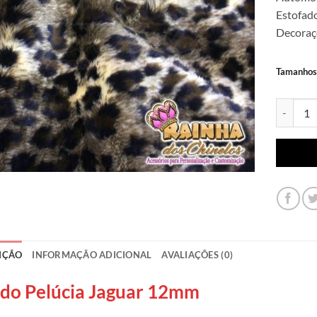
Estofado
Decoraçõ
Tamanhos
Tecido P
IÇÃO
INFORMAÇÃO ADICIONAL
AVALIAÇÕES (0)
ido Pelúcia Jaguar 12mm