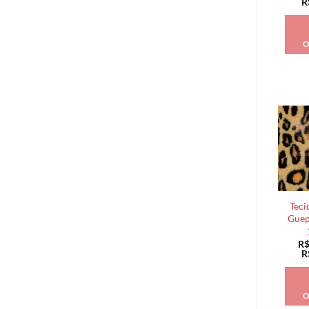
R
O
Teci
Guep
R
R
O