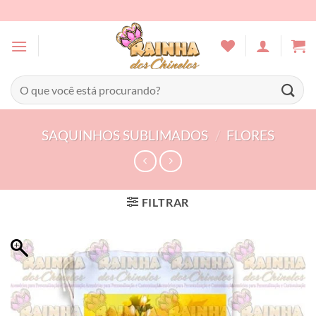
Skip
to
content
Pesquisar
por:
SAQUINHOS SUBLIMADOS
/
FLORES
FILTRAR