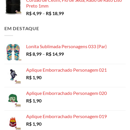
Preto 1mm
Faixa
R$
4,99
–
R$
18,99
de
preço:
EM DESTAQUE
R$ 4,99
através
R$ 18,99
Lonita Sublimada Personagens 033 (Par)
Faixa
R$
8,99
–
R$
14,99
de
preço:
Aplique Emborrachado Personagem 021
R$ 8,99
R$
1,90
através
R$ 14,99
Aplique Emborrachado Personagem 020
R$
1,90
Aplique Emborrachado Personagem 019
R$
1,90