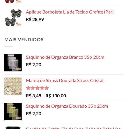
Aplique Borboleta Lia de Tecido Grafite (Par)
R$
28,99
MAIS VENDIDOS
Saquinho de Organza Branco 35 x 20cm
R$
2,20
Manta de Strass Dourada Strass Cristal
Avaliação
Faixa
R$
3,49
–
R$
130,00
5.00
de 5
de
Saquinho de Organza Dourado 35 x 20cm
preço:
R$
2,20
R$ 3,49
através
R$ 130,00
Cordão de Cetim, Fio de Seda, Rabo de Rato Liso