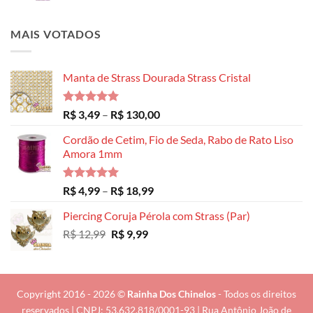
MAIS VOTADOS
Manta de Strass Dourada Strass Cristal
Avaliação
Faixa
R$
3,49
–
R$
130,00
5.00
de 5
de
Cordão de Cetim, Fio de Seda, Rabo de Rato Liso
preço:
Amora 1mm
R$ 3,49
através
R$ 130,00
Avaliação
Faixa
R$
4,99
–
R$
18,99
5.00
de 5
de
Piercing Coruja Pérola com Strass (Par)
preço:
O
O
R$
12,99
R$
9,99
R$ 4,99
preço
preço
através
original
atual
R$ 18,99
era:
é:
R$ 12,99.
R$ 9,99.
Copyright 2016 - 2026 ©
Rainha Dos Chinelos
- Todos os direitos
reservados | CNPJ: 53.632.818/0001-93 | Rua Antônio João de