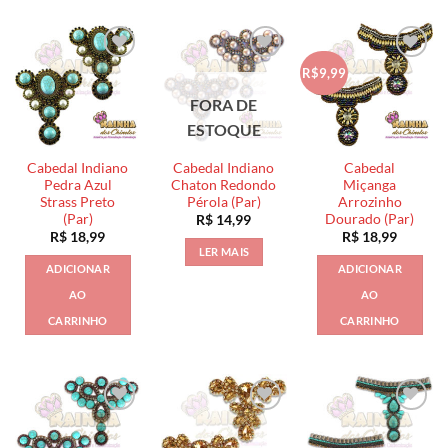
R$9,99
FORA DE
ESTOQUE
Cabedal Indiano
Cabedal Indiano
Cabedal
Pedra Azul
Chaton Redondo
Miçanga
Strass Preto
Pérola (Par)
Arrozinho
(Par)
Dourado (Par)
R$
14,99
R$
18,99
R$
18,99
LER MAIS
ADICIONAR
ADICIONAR
AO
AO
CARRINHO
CARRINHO