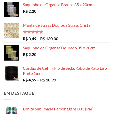
Saquinho de Organza Branco 35 x 20cm
R$
2,20
Manta de Strass Dourada Strass Cristal
Avaliação
Faixa
R$
3,49
–
R$
130,00
5.00
de 5
de
Saquinho de Organza Dourado 35 x 20cm
preço:
R$
2,20
R$ 3,49
através
R$ 130,00
Cordão de Cetim, Fio de Seda, Rabo de Rato Liso
Preto 1mm
Faixa
R$
4,99
–
R$
18,99
de
preço:
EM DESTAQUE
R$ 4,99
através
R$ 18,99
Lonita Sublimada Personagens 033 (Par)