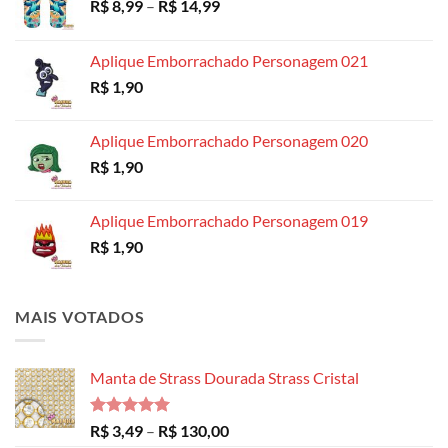
Faixa
R$
8,99
–
R$
14,99
de
preço:
Aplique Emborrachado Personagem 021
R$ 8,99
R$
1,90
através
R$ 14,99
Aplique Emborrachado Personagem 020
R$
1,90
Aplique Emborrachado Personagem 019
R$
1,90
MAIS VOTADOS
Manta de Strass Dourada Strass Cristal
Avaliação
Faixa
R$
3,49
–
R$
130,00
5.00
de 5