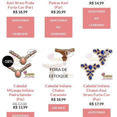
Azul Strass Prata
Pedras Azul
R$
14,99
Furta-Cor (Par)
(Par)
ADICIONAR
R$
18,99
R$
20,99
AO
ADICIONAR
ADICIONAR
CARRINHO
AO
AO
CARRINHO
CARRINHO
-18%
FORA DE
ESTOQUE
Cabedal
Cabedal Indiano
Cabedal Indiano
Miçanga Indiana
Chaton
Chaton Azul
Pedra Salmão
Caramelo
Strass Furta-Cor
(Par)
(Par)
R$
18,99
R$
17,00
R$
17,99
O
O
R$
13,99
LER MAIS
preço
preço
ADICIONAR
original
atual
ADICIONAR