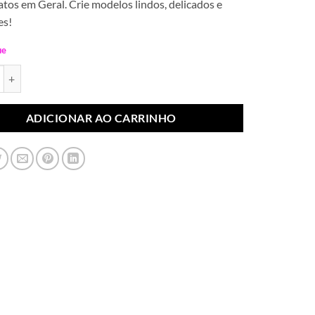
tos em Geral. Crie modelos lindos, delicados e
es!
ue
ndiano Cocar Cinza Pedras Azul (Par) quantidade
ADICIONAR AO CARRINHO