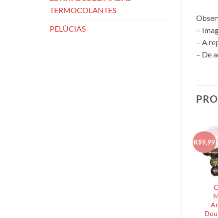
TERMOCOLANTES
Obser
PELÚCIAS
– Imag
– A re
– De a
PRO
R$9,99
C
M
Ar
Dour