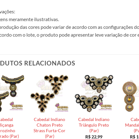
vações:
ens meramente ilustrativas.
produção das cores pode variar de acordo com as configurações do
cordo com o lote, o produto pode apresentar leve variação de cor 
DUTOS RELACIONADOS
abedal
Cabedal Indiano
Cabedal Indiano
Cab
içanga
Chaton Preto
Triângulo Preto
Mandal
rozinho
Strass Furta-Cor
(Par)
(P
ado (Par)
(Par)
R$
22,99
R$
1