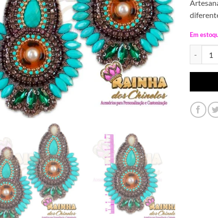
Artesana
diferent
Em estoq
Cabedal I