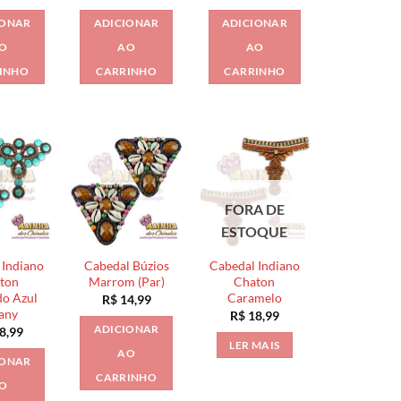
IONAR
ADICIONAR
ADICIONAR
O
AO
AO
INHO
CARRINHO
CARRINHO
FORA DE
ESTOQUE
 Indiano
Cabedal Búzios
Cabedal Indiano
ton
Marrom (Par)
Chaton
o Azul
Caramelo
R$
14,99
fany
R$
18,99
ADICIONAR
8,99
LER MAIS
AO
IONAR
CARRINHO
O