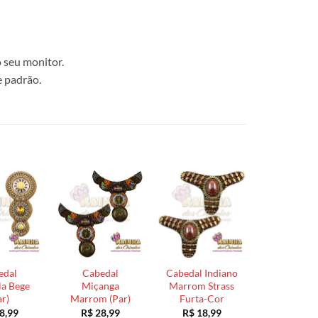
 seu monitor.
e padrão.
edal
Cabedal
Cabedal Indiano
a Bege
Miçanga
Marrom Strass
ar)
Marrom (Par)
Furta-Cor
8,99
R$
28,99
R$
18,99