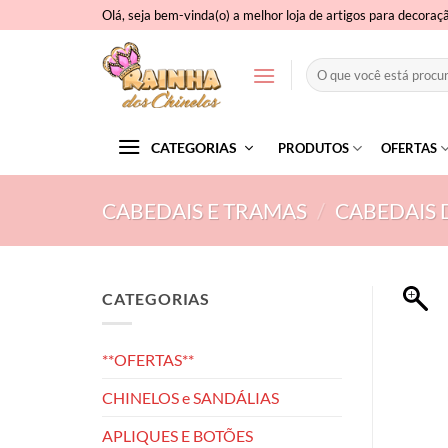
Skip
Olá, seja bem-vinda(o) a melhor loja de artigos para decoraç
to
content
Pesquisar
por:
CATEGORIAS
PRODUTOS
OFERTAS
CABEDAIS E TRAMAS
/
CABEDAIS 
CATEGORIAS
**OFERTAS**
CHINELOS e SANDÁLIAS
APLIQUES E BOTÕES