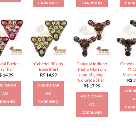
CARRINHO
CARRINHO
CARR
dal Búzios
Cabedal Búzios
Cabedal Indiano
Cabedal
sa (Par)
Bege (Par)
Pedra Marrom
Miç
com Miçanga
Marrom
$
14,99
R$
14,99
Colorida ( Par)
R$
2
ICIONAR
ADICIONAR
R$
17,99
ADIC
AO
AO
ADICIONAR
A
RRINHO
CARRINHO
AO
CARR
CARRINHO