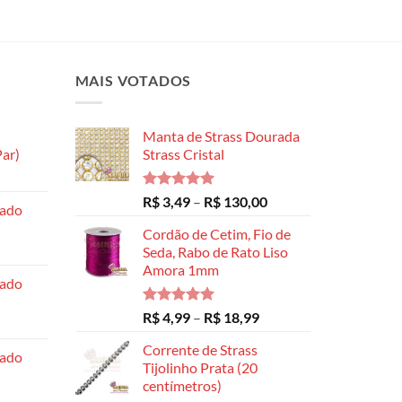
MAIS VOTADOS
Manta de Strass Dourada
ar)
Strass Cristal
Faixa
de
Avaliação
Faixa
R$
3,49
–
R$
130,00
hado
preço:
5.00
de 5
de
R$ 8,99
Cordão de Cetim, Fio de
preço:
através
Seda, Rabo de Rato Liso
R$ 3,49
Amora 1mm
R$ 14,99
através
hado
R$ 130,00
Avaliação
Faixa
R$
4,99
–
R$
18,99
5.00
de 5
de
Corrente de Strass
preço:
hado
Tijolinho Prata (20
R$ 4,99
centímetros)
através