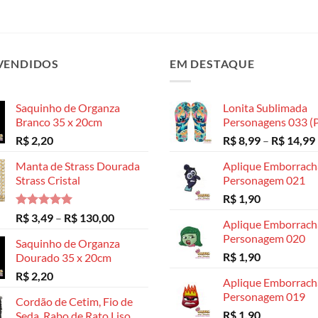
VENDIDOS
EM DESTAQUE
Saquinho de Organza
Lonita Sublimada
Branco 35 x 20cm
Personagens 033 (P
R$
2,20
R$
8,99
–
R$
14,99
Manta de Strass Dourada
Aplique Emborrac
Strass Cristal
Personagem 021
R$
1,90
Avaliação
Faixa
R$
3,49
–
R$
130,00
Aplique Emborrac
5.00
de 5
de
Personagem 020
Saquinho de Organza
preço:
R$
1,90
Dourado 35 x 20cm
R$ 3,49
R$
2,20
através
Aplique Emborrac
R$ 130,00
Personagem 019
Cordão de Cetim, Fio de
R$
1,90
Seda, Rabo de Rato Liso