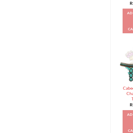
R
AD
CA
Cabed
Cha
R
AD
CA