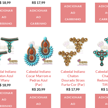
$
18,99
R$
17,99
ADICIONAR
ADIC
ICIONAR
ADICIONAR
AO
A
AO
AO
CARRINHO
CARR
RRINHO
CARRINHO
al Indiano
Cabedal Indiano
Cabedal Indiano
Cabedal
ton Azul
Cocar Marrom e
Chaton
Cha
Tiffany
Pedras Azul
Dourado Strass
Redond
(Par)
Furta-Cor (Par)
Tif
$
18,99
R$
20,99
R$
17,99
R$
1
ICIONAR
ADICIONAR
ADICIONAR
ADIC
AO
AO
AO
A
RRINHO