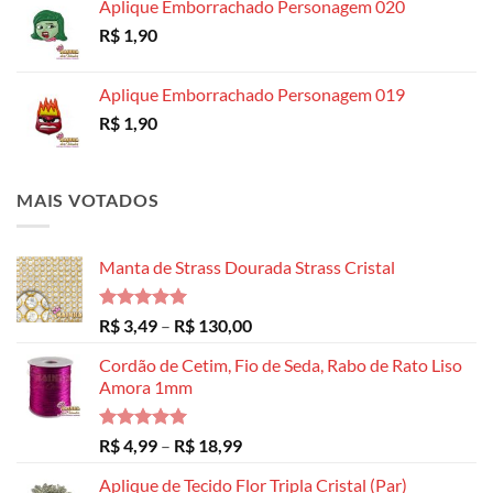
Aplique Emborrachado Personagem 020
R$
1,90
Aplique Emborrachado Personagem 019
R$
1,90
MAIS VOTADOS
Manta de Strass Dourada Strass Cristal
Avaliação
Faixa
R$
3,49
–
R$
130,00
5.00
de 5
de
Cordão de Cetim, Fio de Seda, Rabo de Rato Liso
preço:
Amora 1mm
R$ 3,49
através
R$ 130,00
Avaliação
Faixa
R$
4,99
–
R$
18,99
5.00
de 5
de
Aplique de Tecido Flor Tripla Cristal (Par)
preço: