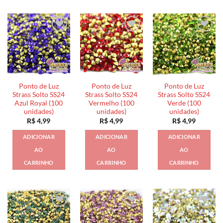
Ponto de Luz
Ponto de Luz
Ponto de Luz
Strass Solto SS24
Strass Solto SS24
Strass Solto SS24
Azul Royal (100
Vermelho (100
Verde (100
unidades)
unidades)
unidades)
R$
4,99
R$
4,99
R$
4,99
ADICIONAR
ADICIONAR
ADICIONAR
AO
AO
AO
CARRINHO
CARRINHO
CARRINHO