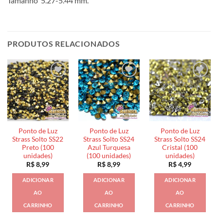
Tamanho 5.27-5.44 mm.
PRODUTOS RELACIONADOS
Ponto de Luz
Ponto de Luz
Ponto de Luz
Strass Solto SS22
Strass Solto SS24
Strass Solto SS24
Preto (100
Azul Turquesa
Cristal (100
unidades)
(100 unidades)
unidades)
R$
8,99
R$
8,99
R$
4,99
ADICIONAR
ADICIONAR
ADICIONAR
AO
AO
AO
CARRINHO
CARRINHO
CARRINHO