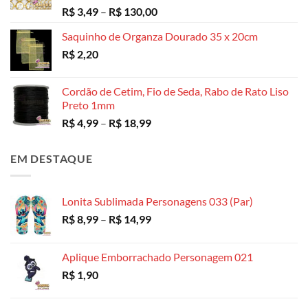
Avaliação
Faixa
R$
3,49
–
R$
130,00
5.00
de 5
de
Saquinho de Organza Dourado 35 x 20cm
preço:
R$
2,20
R$ 3,49
através
R$ 130,00
Cordão de Cetim, Fio de Seda, Rabo de Rato Liso
Preto 1mm
Faixa
R$
4,99
–
R$
18,99
de
preço:
EM DESTAQUE
R$ 4,99
através
R$ 18,99
Lonita Sublimada Personagens 033 (Par)
Faixa
R$
8,99
–
R$
14,99
de
preço:
Aplique Emborrachado Personagem 021
R$ 8,99
R$
1,90
através
R$ 14,99