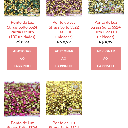
Ponto de Luz
Ponto de Luz
Ponto de Luz
Strass Solto SS24
Strass Solto SS22
Strass Solto SS24
Verde Escuro
Lilás (100
Furta-Cor (100
(100 unidades)
unidades)
unidades)
R$
8,99
R$
8,99
R$
4,99
ADICIONAR
ADICIONAR
ADICIONAR
AO
AO
AO
CARRINHO
CARRINHO
CARRINHO
Ponto de Luz
Ponto de Luz
Strass Solto SS24
Strass Solto SS24