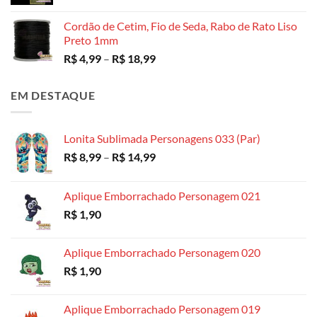
através
R$ 130,00
Cordão de Cetim, Fio de Seda, Rabo de Rato Liso
Preto 1mm
Faixa
R$
4,99
–
R$
18,99
de
preço:
EM DESTAQUE
R$ 4,99
através
R$ 18,99
Lonita Sublimada Personagens 033 (Par)
Faixa
R$
8,99
–
R$
14,99
de
preço:
Aplique Emborrachado Personagem 021
R$ 8,99
R$
1,90
através
R$ 14,99
Aplique Emborrachado Personagem 020
R$
1,90
Aplique Emborrachado Personagem 019