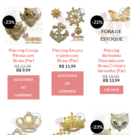
-23%
-22%
FORA DE
ESTOQUE
Piercing Coruja
Piercing Âncora
Piercing
Pérola com
e Leme com
Borboleta
Strass (Par)
Strass (Par)
Dourada com
Strass Cristal e
R$
12,99
R$
11,99
O
O
R$
9,99
Vermelho (Par)
preço
preço
ADICIONAR
R$
18,00
original
atual
ADICIONAR
O
O
R$
13,99
era:
é:
AO
preço
preço
R$ 12,99.
R$ 9,99.
AO
original
atual
LER MAIS
CARRINHO
era:
é:
CARRINHO
R$ 18,00.
R$ 13,9
-23%