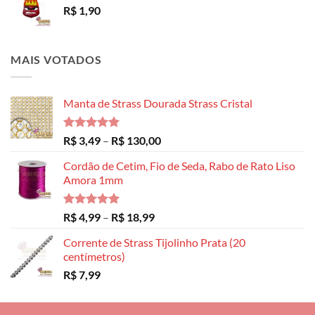
R$
1,90
MAIS VOTADOS
Manta de Strass Dourada Strass Cristal
Avaliação
Faixa
R$
3,49
–
R$
130,00
5.00
de 5
de
Cordão de Cetim, Fio de Seda, Rabo de Rato Liso
preço:
Amora 1mm
R$ 3,49
através
R$ 130,00
Avaliação
Faixa
R$
4,99
–
R$
18,99
5.00
de 5
de
Corrente de Strass Tijolinho Prata (20
preço:
centímetros)
R$ 4,99
R$
7,99
através
R$ 18,99