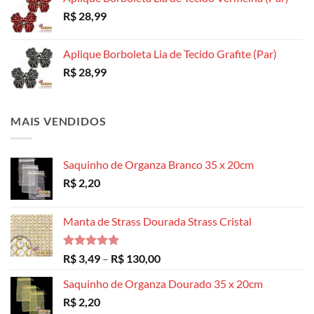
R$
28,99
Aplique Borboleta Lia de Tecido Grafite (Par)
R$
28,99
MAIS VENDIDOS
Saquinho de Organza Branco 35 x 20cm
R$
2,20
Manta de Strass Dourada Strass Cristal
Avaliação
Faixa
R$
3,49
–
R$
130,00
5.00
de 5
de
Saquinho de Organza Dourado 35 x 20cm
preço:
R$
2,20
R$ 3,49