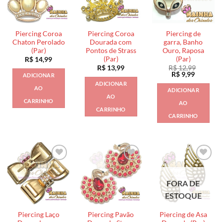
Piercing Coroa
Piercing Coroa
Piercing de
Chaton Perolado
Dourada com
garra, Banho
(Par)
Pontos de Strass
Ouro, Raposa
(Par)
(Par)
R$
14,99
R$
13,99
R$
12,99
O
O
R$
9,99
ADICIONAR
preço
preço
ADICIONAR
original
atual
AO
ADICIONAR
era:
é:
AO
R$ 12,99.
R$ 9,99.
CARRINHO
AO
CARRINHO
CARRINHO
FORA DE
ESTOQUE
Piercing Laço
Piercing Pavão
Piercing de Asa