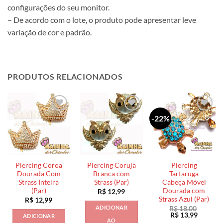
configurações do seu monitor.
– De acordo com o lote, o produto pode apresentar leve
variação de cor e padrão.
PRODUTOS RELACIONADOS
-22%
Piercing Coroa
Piercing Coruja
Piercing
Dourada Com
Branca com
Tartaruga
Strass Inteira
Strass (Par)
Cabeça Móvel
(Par)
Dourada com
R$
12,99
Strass Azul (Par)
R$
12,99
ADICIONAR
R$
18,00
O
O
R$
13,99
ADICIONAR
AO
preço
preço