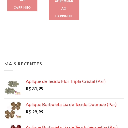
ADICIONAR
era:
é:
R$ 19,00.
R$ 13,99.
CARRINHO
AO
CARRINHO
MAIS RECENTES
Aplique de Tecido Flor Tripla Cristal (Par)
R$
31,99
Aplique Borboleta Lia de Tecido Dourado (Par)
R$
28,99
Aplique Borboleta Lia de Tecido Vermelha (Par)