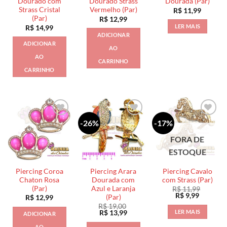
Dourado com
Dourado Strass
Dourada (Par)
Strass Cristal
Vermelho (Par)
R$
11,99
(Par)
R$
12,99
LER MAIS
R$
14,99
ADICIONAR
ADICIONAR
AO
AO
CARRINHO
CARRINHO
-26%
-17%
FORA DE
ESTOQUE
Piercing Coroa
Piercing Arara
Piercing Cavalo
Chaton Rosa
Dourada com
com Strass (Par)
(Par)
Azul e Laranja
R$
11,99
O
O
R$
9,99
(Par)
R$
12,99
preço
preço
R$
19,00
original
atual
LER MAIS
O
O
R$
13,99
ADICIONAR
era:
é:
preço
preço
R$ 11,99.
R$ 9,99.
original
atual
AO