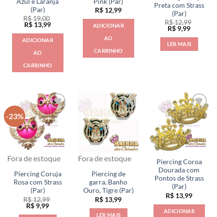
Azul e Laranja
Pink (Par)
Preta com Strass
(Par)
R$
12,99
(Par)
R$
19,00
R$
12,99
O
O
R$
13,99
ADICIONAR
O
O
R$
9,99
preço
preço
preço
preço
original
atual
AO
ADICIONAR
original
atual
era:
é:
LER MAIS
era:
é:
R$ 19,00.
R$ 13,99.
CARRINHO
AO
R$ 12,99.
R$ 9,99.
CARRINHO
-23%
Fora de estoque
Fora de estoque
Piercing Coroa
Dourada com
Piercing Coruja
Piercing de
Pontos de Strass
Rosa com Strass
garra, Banho
(Par)
(Par)
Ouro, Tigre (Par)
R$
13,99
R$
12,99
R$
13,99
O
O
R$
9,99
ADICIONAR
preço
preço
LER MAIS