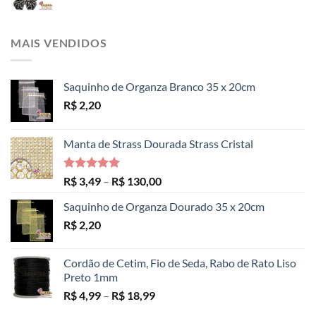
MAIS VENDIDOS
Saquinho de Organza Branco 35 x 20cm
R$
2,20
Manta de Strass Dourada Strass Cristal
Avaliação
Faixa
R$
3,49
–
R$
130,00
5.00
de 5
de
Saquinho de Organza Dourado 35 x 20cm
preço:
R$
2,20
R$ 3,49
através
R$ 130,00
Cordão de Cetim, Fio de Seda, Rabo de Rato Liso
Preto 1mm
Faixa
R$
4,99
–
R$
18,99
de