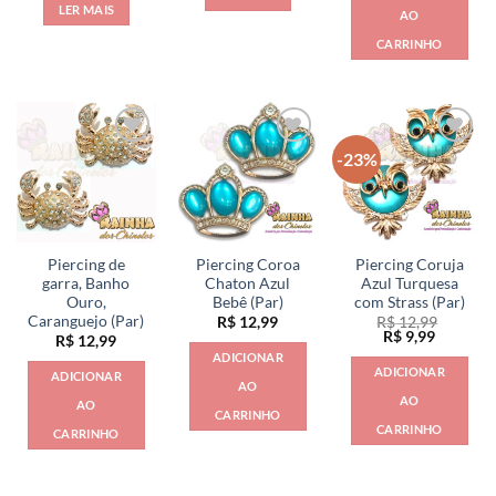
original
atual
LER MAIS
AO
era:
é:
R$ 12,99.
R$ 9,99.
CARRINHO
-23%
Piercing de
Piercing Coroa
Piercing Coruja
garra, Banho
Chaton Azul
Azul Turquesa
Ouro,
Bebê (Par)
com Strass (Par)
Caranguejo (Par)
R$
12,99
R$
12,99
O
O
R$
9,99
R$
12,99
preço
preço
ADICIONAR
original
atual
ADICIONAR
ADICIONAR
era:
é:
AO
R$ 12,99.
R$ 9,99.
AO
AO
CARRINHO
CARRINHO
CARRINHO