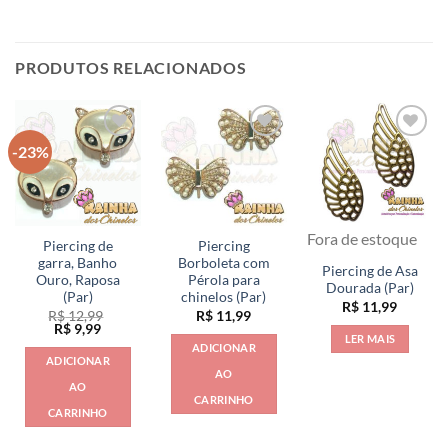
PRODUTOS RELACIONADOS
-23%
Fora de estoque
Piercing de
Piercing
garra, Banho
Borboleta com
Piercing de Asa
Ouro, Raposa
Pérola para
Dourada (Par)
(Par)
chinelos (Par)
R$
11,99
R$
12,99
R$
11,99
O
O
R$
9,99
LER MAIS
preço
preço
ADICIONAR
original
atual
ADICIONAR
era:
é:
AO
R$ 12,99.
R$ 9,99.
AO
CARRINHO
CARRINHO