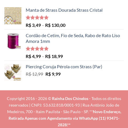
Manta de Strass Dourada Strass Cristal
Avaliação
Faixa
R$
3,49
–
R$
130,00
5.00
de 5
de
Cordão de Cetim, Fio de Seda, Rabo de Rato Liso
preço:
Amora 1mm
R$ 3,49
através
R$ 130,00
Avaliação
Faixa
R$
4,99
–
R$
18,99
5.00
de 5
de
Piercing Coruja Pérola com Strass (Par)
preço:
O
O
R$
12,99
R$
9,99
R$ 4,99
preço
preço
através
original
atual
R$ 18,99
era:
é:
R$ 12,99.
R$ 9,99.
Copyright 2016 - 2026 ©
Rainha Dos Chinelos
- Todos os direitos
reservados | CNPJ: 53.632.818/0001-93 | Rua Antônio João de
Medeiros, 700 - Itaim Paulista - São Paulo - SP. **
Novo Endereço,
Retirada Apenas com Agendamento via
WhatsApp (11) 93471-
2828
.**