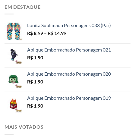
preço:
EM DESTAQUE
R$ 4,99
através
R$ 18,99
Lonita Sublimada Personagens 033 (Par)
Faixa
R$
8,99
–
R$
14,99
de
preço:
Aplique Emborrachado Personagem 021
R$ 8,99
R$
1,90
através
R$ 14,99
Aplique Emborrachado Personagem 020
R$
1,90
Aplique Emborrachado Personagem 019
R$
1,90
MAIS VOTADOS