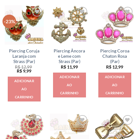
-23%
Piercing Coruja
Piercing Âncora
Piercing Coroa
Laranja com
e Leme com
Chaton Rosa
Strass (Par)
Strass (Par)
(Par)
R$
12,99
R$
11,99
R$
12,99
O
O
R$
9,99
preço
preço
ADICIONAR
ADICIONAR
original
atual
ADICIONAR
era:
é:
AO
AO
R$ 12,99.
R$ 9,99.
AO
CARRINHO
CARRINHO
CARRINHO