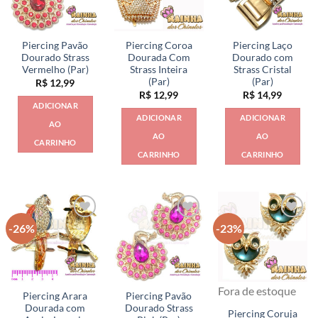
Piercing Pavão
Piercing Coroa
Piercing Laço
Dourado Strass
Dourada Com
Dourado com
Vermelho (Par)
Strass Inteira
Strass Cristal
(Par)
(Par)
R$
12,99
R$
12,99
R$
14,99
ADICIONAR
ADICIONAR
ADICIONAR
AO
AO
AO
CARRINHO
CARRINHO
CARRINHO
-26%
-23%
Fora de estoque
Piercing Arara
Piercing Pavão
Dourada com
Dourado Strass
Piercing Coruja